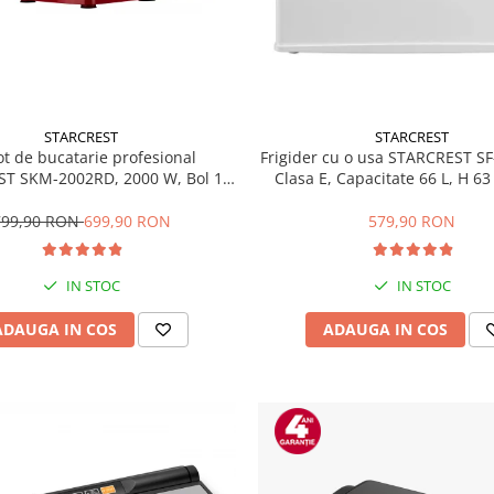
STARCREST
STARCREST
t de bucatarie profesional
Frigider cu o usa STARCREST S
T SKM-2002RD, 2000 W, Bol 10
Clasa E, Capacitate 66 L, H 63
 5 Accesorii, 6 Viteze + Pulse,
ngrenaje metalice, Rosu
799,90 RON
699,90 RON
579,90 RON
IN STOC
IN STOC
ADAUGA IN COS
ADAUGA IN COS