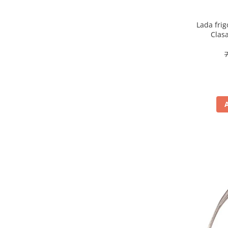
Preparare ceai si cafea
Aparate de spumat lapte
Lada fri
Clas
Espressoare
converti
Preparare desert
accesori inghetata
Aparate de facut inghetata
Preparare paine
Masini de facut paine
Prajitoare de paine
Storcatoare
Storcatoare
Tigai
TV, Electronice & Gaming
Accesorii & Periferice
Baterii si acumulatori
Aparate foto & accesorii