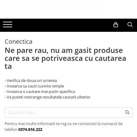
Toate Produsele
Black Friday
Conectica
Electrocasnice Mari
Ne pare rau, nu am gasit produse
Aparate frigorifice
care sa se potriveasca cu cautarea
Aparat cuburi de gheata
ta
Combine frigorifice
Congelatoare
- Verifica de doua ori scrierea
Congelatoare verticale
- Incearca sa cauti cuvinte simple
Frigidere
- Incearca o cautare mai putin specifica
- Va puteti restrange rezultatele cautarii ulterior
Frigidere cu doua usi
Frigidere cu o usa
Lazi frigorifice
Minibaruri
Pentru mai multe informatii te rog sa ne contactezi la numarul de
telefon
0374.816.222
Racitoare