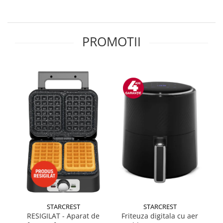
Side by side
Cuptoare cu microunde
Cuptoare cu microunde
PROMOTII
Hote
Hote de bucatarie
Incorporabile
Aparate frigorifice incorporabile
Cuptoare cu microunde
incorporabile
Hote incorporabile
Plite incorporabile
Masini spalat vase
Masini de spalat vase incorporabile
Plite
Incorporabile
STARCREST
STARCREST
Plite standard
RESIGILAT - Aparat de
Friteuza digitala cu aer
Vitrine frigorifice