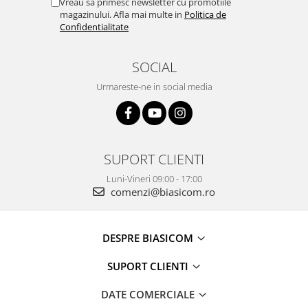
Vreau sa primesc newsletter cu promotiile
Masini de tocat
magazinului. Afla mai multe in
Politica de
Mixere
Confidentialitate
Multicooker
Prăjitoare de pâine
SOCIAL
Rasnite condimente
Urmareste-ne in social media
Razatoare
Roboti de bucatarie
Sandwich-maker
Storcătoare
SUPORT CLIENTI
Aparate de cafea
Luni-Vineri 09:00 - 17:00
Accesorii
comenzi@biasicom.ro
Cafetiere
Espressoare
DESPRE BIASICOM
Râșnițe de cafea
Aparate de curatat bijuterii
SUPORT CLIENTI
Aparate de curățat cu aburi
DATE COMERCIALE
Aparate de ingrijire tesaturi