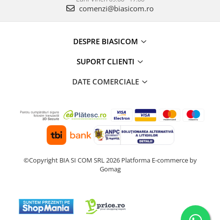
Masini de tocat
comenzi@biasicom.ro
Preparare ceai si cafea
Aparate de spumat lapte
DESPRE BIASICOM
Espressoare
Preparare desert
SUPORT CLIENTI
accesori inghetata
DATE COMERCIALE
Aparate de facut inghetata
Preparare paine
Masini de facut paine
Prajitoare de paine
Storcatoare
Storcatoare
©Copyright BIA SI COM SRL 2026
Platforma E-commerce by
Tigai
Gomag