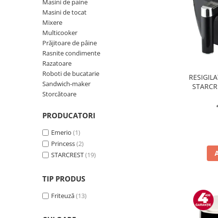
Side by side
Masini de paine
Masini de tocat
Cuptoare cu microunde
Mixere
Cuptoare cu microunde
Multicooker
Hote
Prăjitoare de pâine
Rasnite condimente
Hote de bucatarie
Razatoare
Incorporabile
Roboti de bucatarie
RESIGILAT
Sandwich-maker
STARCRE
Aparate frigorifice incorporabile
Storcătoare
litri, T
Cuptoare cu microunde
incorporabile
PRODUCATORI
Hote incorporabile
Emerio
(1)
Plite incorporabile
Princess
(2)
Masini spalat vase
STARCREST
(19)
Masini de spalat vase incorporabile
Plite
TIP PRODUS
Incorporabile
Friteuză
(13)
Plite standard
Vitrine frigorifice