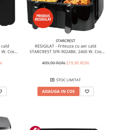
STARCREST
 cald
RESIGILAT - Friteuza cu aer cald
 W, Cos
STARCREST SFR-9024BK, 2400 W, Cos
200 °C, 8
Dublu, 9 litri, Termostat 80 - 200 °C, 12
egru
programe, Negru
N
499,90 RON
219,90 RON
STOC LIMITAT
ADAUGA IN COS