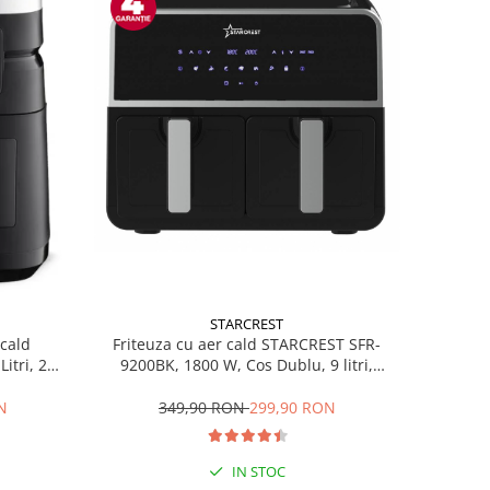
STARCREST
Friteuza cu aer cald STARCREST SFR-
 cald
9200BK, 1800 W, Cos Dublu, 9 litri,
tri, 2
Termostat 80 - 200 °C, 8 programe
ara /
predefinite, Negru
 - 200 °C,
349,90 RON
299,90 RON
N
Negru
IN STOC