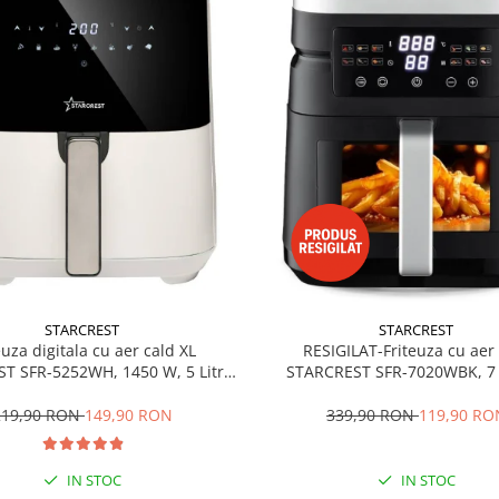
STARCREST
STARCREST
euza digitala cu aer cald XL
RESIGILAT-Friteuza cu aer
T SFR-5252WH, 1450 W, 5 Litri,
STARCREST SFR-7020WBK, 7 Li
stat 80 - 200 °C, 8 programe
Elemente incalzire superio
predefinite, Alb
inferioara, 2000 W, Termostat 80
219,90 RON
149,90 RON
339,90 RON
119,90 RO
12 programe predefinite, 
IN STOC
IN STOC