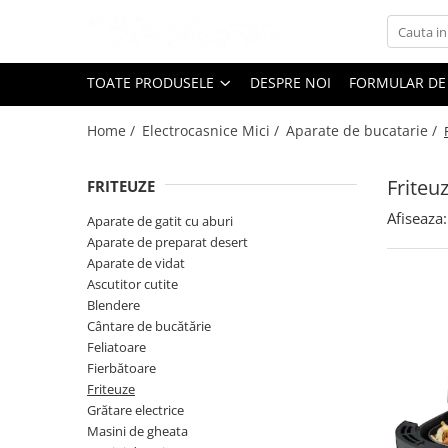
Toate Produsele
TOATE PRODUSELE
DESPRE NOI
FORMULAR DE
Black Friday
Home /
Electrocasnice Mici /
Aparate de bucatarie /
Electrocasnice Mari
Aparate frigorifice
Friteu
FRITEUZE
Aparat cuburi de gheata
Combine frigorifice
Afiseaza:
Aparate de gatit cu aburi
Congelatoare
Aparate de preparat desert
Aparate de vidat
Congelatoare verticale
Ascutitor cutite
Frigidere
Blendere
Frigidere cu doua usi
Cântare de bucătărie
Frigidere cu o usa
Feliatoare
Fierbătoare
Lazi frigorifice
Friteuze
Minibaruri
Grătare electrice
Racitoare
Masini de gheata