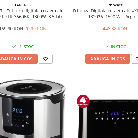
STARCREST
Princess
 - Friteuza digitala cu aer cald
Friteuza Digitala cu aer cald XX
T SFR-3560BK, 1300W, 3.5 Litri,
182026, 1500 W, , Argin
stat 80 - 200 °C, 6 programe
predefinite, Negru
169,90 RON
70,90 RON
446,38 RON
IN STOC
IN STOC
ADAUGA IN COS
ADAUGA IN COS