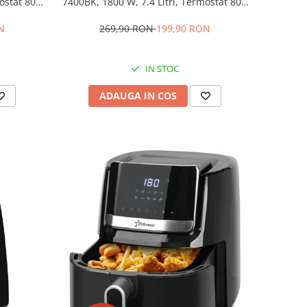
ostat 80 -
7400BK, 1800 W, 7.4 Litri, Termostat 80 -
te, Negru
200 °C, 9 programe predefinite, Negru
N
269,90 RON
199,90 RON
IN STOC
ADAUGA IN COS