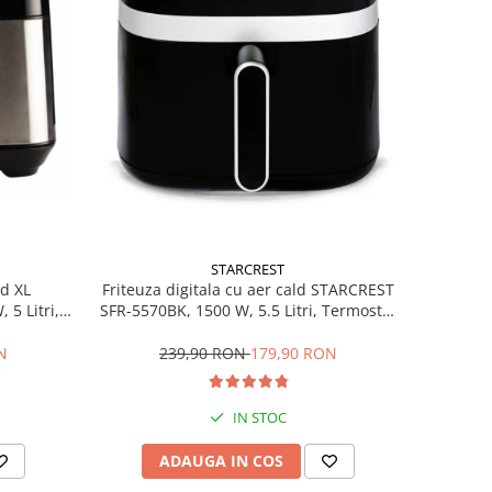
STARCREST
Friteuza digitala cu aer cald STARCREST
ld XL
SFR-5570BK, 1500 W, 5.5 Litri, Termostat
5 Litri,
80 - 200 °C, 8 programe predefinite,
ograme
Negru
239,90 RON
179,90 RON
N
IN STOC
ADAUGA IN COS