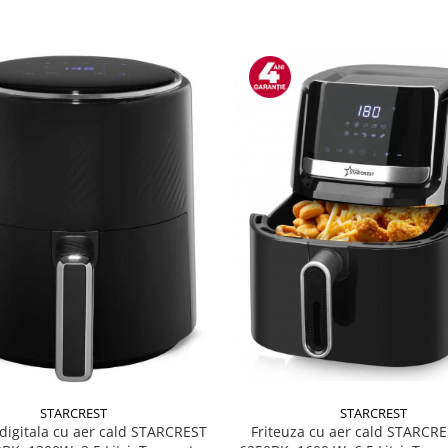
STARCREST
STARCREST
 digitala cu aer cald STARCREST
Friteuza cu aer cald STARCRE