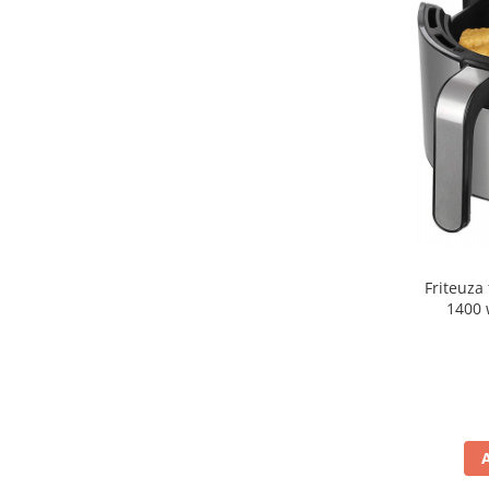
Aspiratoare
Mopuri electrice cu abur
Ingrijire personala
Cantare corporale
Ingrijire tesaturi
Statii de calcat
Masini de cusut
Ondulatoare
Perii de par electrice
Friteuza 
Periute de dinti electrice
1400 
Pile electrice
Placi de indreptat parul
Plite
Preparare alimente
Masini de tocat