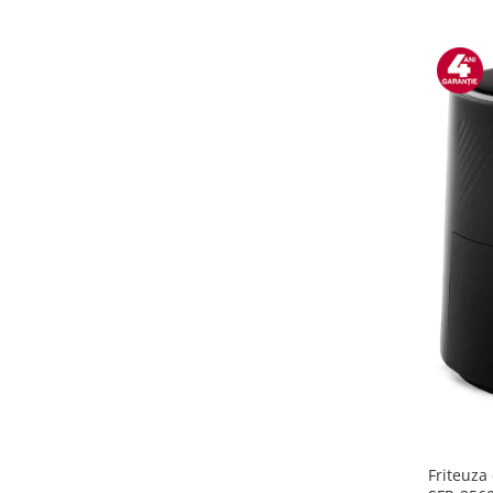
Preparare ceai si cafea
Aparate de spumat lapte
Espressoare
Preparare desert
accesori inghetata
Aparate de facut inghetata
Preparare paine
Masini de facut paine
Prajitoare de paine
Storcatoare
Storcatoare
Tigai
TV, Electronice & Gaming
Accesorii & Periferice
Baterii si acumulatori
Aparate foto & accesorii
Friteuza