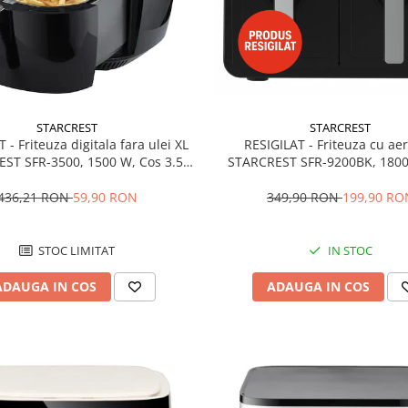
STARCREST
STARCREST
RESIGILAT - Friteuza cu aer
 - Friteuza digitala fara ulei XL
STARCREST SFR-9200BK, 1800
ST SFR-3500, 1500 W, Cos 3.5
Dublu, 9 litri, Termostat 80 - 
ermostat 80 - 200 °C, 8 programe
programe predefinite, N
predefinite, Negru
349,90 RON
199,90 RO
436,21 RON
59,90 RON
IN STOC
STOC LIMITAT
ADAUGA IN COS
ADAUGA IN COS