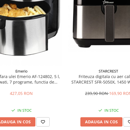
Emerio
STARCREST
fara ulei Emerio AF-124802, 5 l,
Friteuza digitala cu aer ca
wati, 7 programe, functia de
STARCREST SFR-5050X, 1450 W, 
incalzire, inox
Termostat 80 - 200 °C, 8 pr
predefinite, Negru
427,05 RON
239,90 RON
169,90 RO
IN STOC
IN STOC
ADAUGA IN COS
ADAUGA IN COS