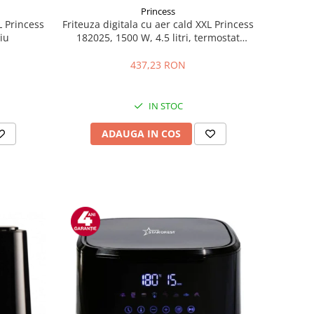
Princess
Friteuza digitala cu aer cald XXL Princess
L Princess
182025, 1500 W, 4.5 litri, termostat
tiu
reglabil 80 - 200, Functii prajire, coacere,
reincalzire, Negru
437,23 RON
IN STOC
ADAUGA IN COS