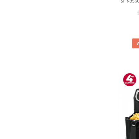
SFR-3560
Alte accesorii foto & video
80 - 2
Aparate foto compacte
Aparate foto DSLR
Aparate foto Mirrorless
Carduri memorie
Obiective
Audio
Boxe portabile
Caști
MP3/MP4 playere
Radio
Sisteme audio
Soundbar
Auto
Accesorii electronice Auto
Compresoare auto
Auto-Moto