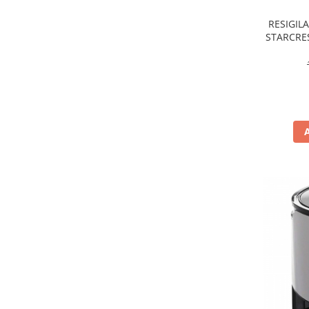
aparat de calcat vertical
RESIGILAT
Aparate de scame
STARCRES
Termo
Fiare de calcat
Statii de calcat
Aparate de masaj
Aparate de ras electrice
Aparate de tuns
Aparate faciale
Aspiratoare
Aspiratoare de geamuri
Cuptoare cu microunde
Cuptoare electrice
Cântare corporale
Epilatoare
Ingrijire locuinta