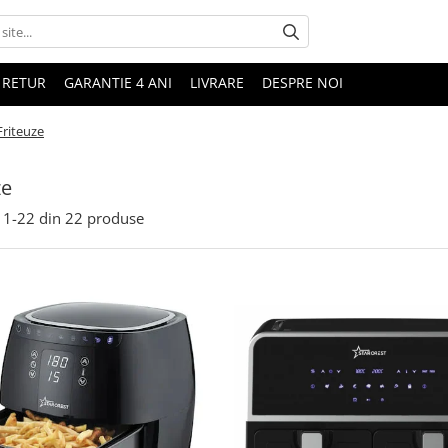
 RETUR
GARANTIE 4 ANI
LIVRARE
DESPRE NOI
Friteuze
ze
1-
22
din
22
produse