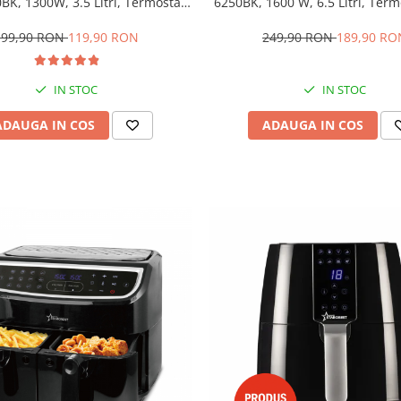
BK, 1300W, 3.5 Litri, Termostat
6250BK, 1600 W, 6.5 Litri, Term
00 °C, 6 programe predefinite,
200 °C, 10 programe predefini
Negru
199,90 RON
119,90 RON
249,90 RON
189,90 RO
IN STOC
IN STOC
ADAUGA IN COS
ADAUGA IN COS