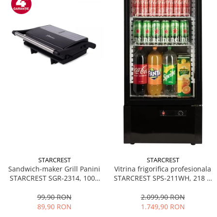
STARCREST
STARCREST
Sandwich-maker Grill Panini
Vitrina frigorifica profesionala
STARCREST SGR-2314, 1000
STARCREST SPS-211WH, 218 L,
W, Placi nonaderente,
Termostat reglabil, Iluminare
Deschidere 180°, Suprafata
LED, H 141 cm, Negru
99,90 RON
2.099,90 RON
de gatire 23 x 14 cm, Negru
89,90 RON
1.749,90 RON