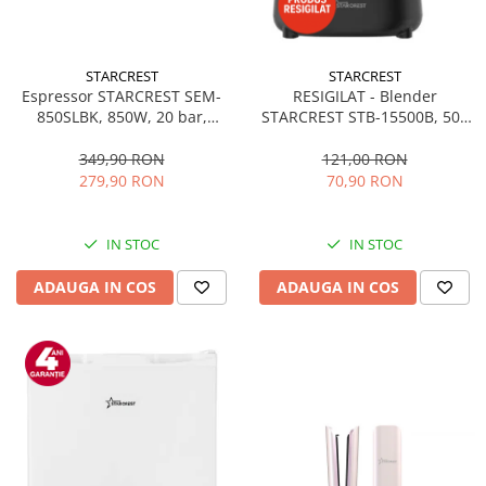
STARCREST
STARCREST
Espressor STARCREST SEM-
RESIGILAT - Blender
850SLBK, 850W, 20 bar,
STARCREST STB-15500B, 500
rezervor detasabil 1.5L,
W, 1.5 l, 2 viteze + functie
dispozitiv spumare, filtru
Pulse, Negru
349,90 RON
121,00 RON
dublu din inox, Negru/Inox
279,90 RON
70,90 RON
IN STOC
IN STOC
ADAUGA IN COS
ADAUGA IN COS