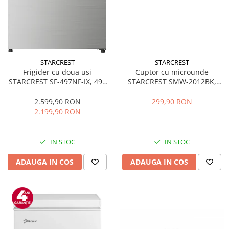
STARCREST
STARCREST
Frigider cu doua usi
Cuptor cu microunde
STARCREST SF-497NF-IX, 497
STARCREST SMW-2012BK,
L, Full NoFrost, Compresor
700W, Capacitate 20 L, Control
Inverter, Clasa E, Display,
mecanic, 6 Trepte de putere,
2.599,90 RON
299,90 RON
Functie super racire, Blocare
Negru
2.199,90 RON
acces copii, H 175 cm, Inox
IN STOC
IN STOC
ADAUGA IN COS
ADAUGA IN COS