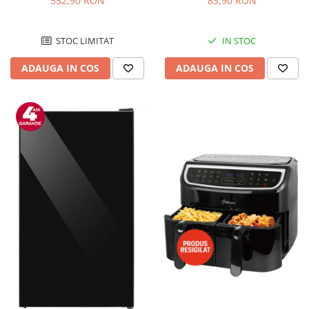
552,90 RON
83,90 RON
Negru/Inox
STOC LIMITAT
IN STOC
ADAUGA IN COS
ADAUGA IN COS