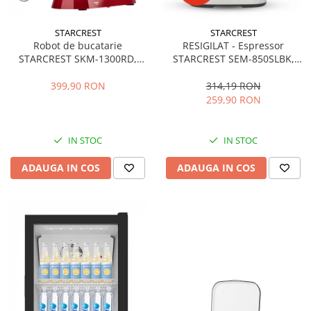
STARCREST
STARCREST
Robot de bucatarie
RESIGILAT - Espressor
STARCREST SKM-1300RD,
STARCREST SEM-850SLBK,
1300W, Bol 5.2 L Inox, 4
850W, 20 bar, rezervor
Accesorii, 10 Viteze + Pulse,
detasabil 1.5L, dispozitiv
399,90 RON
314,19 RON
Angrenaje metalice, Rosu
spumare, filtru dublu din
259,90 RON
inox, Negru/Inox
IN STOC
IN STOC
ADAUGA IN COS
ADAUGA IN COS