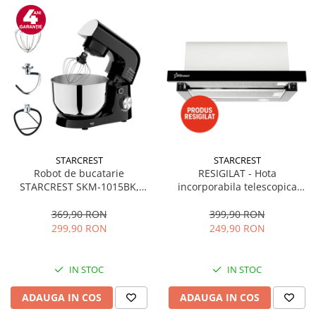
STARCREST
STARCREST
Robot de bucatarie
RESIGILAT - Hota
STARCREST SKM-1015BK,
incorporabila telescopica
1500 W, Bol 4.5 L Inox, 5
STARCREST STH-550BK,
Accesorii, 10 Viteze + Pulse,
Putere de absorbtie 550 m3/h,
369,90 RON
399,90 RON
Negru
1 Motor, 2 Trepte putere, 60
299,90 RON
249,90 RON
cm, Negru
IN STOC
IN STOC
ADAUGA IN COS
ADAUGA IN COS