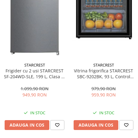
STARCREST
STARCREST
Frigider cu 2 usi STARCREST
Vitrina frigorifica STARCREST
SF-204WD-SLE, 199 L, Clasa E,
SBC-9202BK, 93 L, Control
Dozator Apa, Iluminare LED,
temperatura, Usa sticla, H
Termostat Ajustabil, Usi
83.2 cm, Negru
1.099,90 RON
979,90 RON
reversibile, H 143 cm, Argintiu
949,90 RON
959,90 RON
IN STOC
IN STOC
ADAUGA IN COS
ADAUGA IN COS