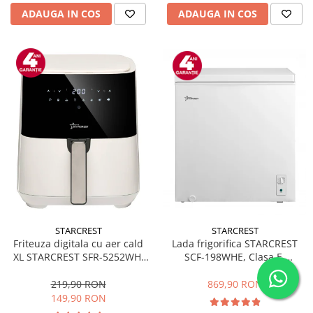
ADAUGA IN COS
ADAUGA IN COS
STARCREST
STARCREST
Friteuza digitala cu aer cald
Lada frigorifica STARCREST
XL STARCREST SFR-5252WH,
SCF-198WHE, Clasa E,
1450 W, 5 Litri, Termostat 80 -
Capacitate 198L, Sistem
200 °C, 8 programe
convertibil - functie frigider,
219,90 RON
869,90 RON
predefinite, Alb
Termostat reglabil, Alb
149,90 RON