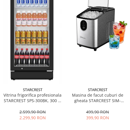
STARCREST
STARCREST
Vitrina frigorifica profesionala
Masina de facut cuburi de
STARCREST SPS-300BK, 300 L,
gheata STARCREST SIM-
Termostat reglabil, Iluminare
1125IX, Capacitate 11-
LED, H 169.5 cm, Negru
12Kg/24h, Cos gheata
2.599,90 RON
499,90 RON
detasabil, Rezervor apa 0.8 l,
2.299,90 RON
399,90 RON
Inox