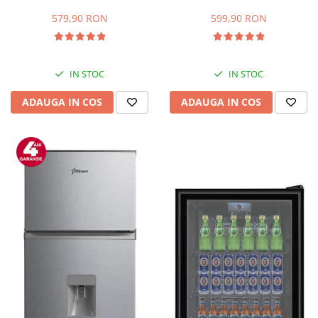
Capacitate 66 L, H 63 cm, Alb
83L, Iluminare interioara,
Compartiment gheata, H 85
579,90 RON
599,90 RON
cm, Alb
IN STOC
IN STOC
ADAUGA IN COS
ADAUGA IN COS