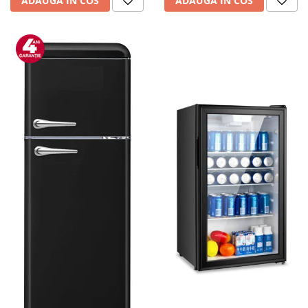
ADAUGA IN COS
ADAUGA IN COS
personala
Uscatoare de par
Obiecte sanitare
Accesorii
Alte obiecte sanitare
Resigilate