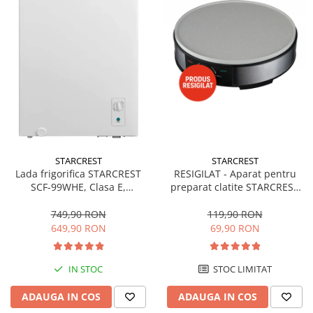
STARCREST
STARCREST
Lada frigorifica STARCREST
RESIGILAT - Aparat pentru
SCF-99WHE, Clasa E,
preparat clatite STARCREST
Capacitate 99L, Sistem
SCM-3212, 1200W, Placa cu
convertibil - functie frigider,
invelis ceramic antiaderent,
749,90 RON
119,90 RON
Termostat reglabil, Alb
30 cm, Inox / Negru
649,90 RON
69,90 RON
IN STOC
STOC LIMITAT
ADAUGA IN COS
ADAUGA IN COS