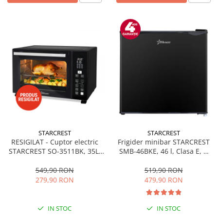
STARCREST
STARCREST
RESIGILAT - Cuptor electric
Frigider minibar STARCREST
STARCREST SO-3511BK, 35L,
SMB-46BKE, 46 l, Clasa E, H
1500W, Rotisor, Convectie, 12
49.5 cm, Negru
Programe predefinite,
549,90 RON
519,90 RON
Interfata digitala, Negru
279,90 RON
479,90 RON
IN STOC
IN STOC