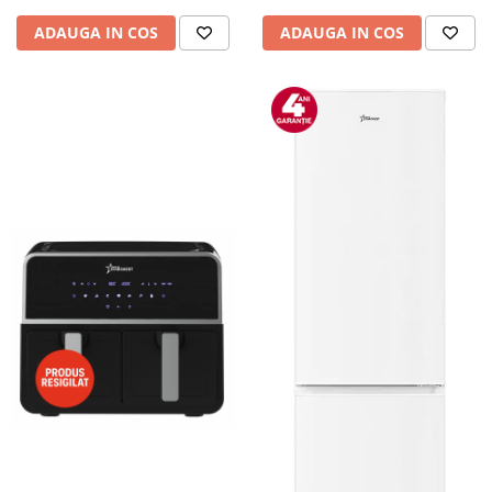
Camere auto
ADAUGA IN COS
ADAUGA IN COS
Baterii
Baterii portabile
Boxe portabile
Camere video & sport
Camere video sport
Caști
Console & Jocuri
Accesorii console & PC
Birouri gaming
Console Hardware
Ochelari VR Gaming
Scaune gaming
Console Jocuri
Home Cinema & Audio