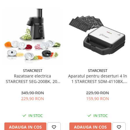
STARCREST
STARCREST
Aparatul pentru deserturi 4 în
Razatoare electrica
1 STARCREST SDM-4110BX,
STARCREST SEG-200BK, 200
800W, placi detasabile cu
W, 7 moduri de taiere, Negru
invelis ceramic pentru vafe,
229,90 RON
349,90 RON
nuci, gogosi si smile
159,90 RON
229,90 RON
sandwich, negru
IN STOC
IN STOC
ADAUGA IN COS
ADAUGA IN COS