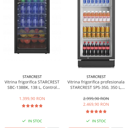
Side by side
Cuptoare cu microunde
Cuptoare cu microunde
Hote
Hote de bucatarie
Incorporabile
Aparate frigorifice incorporabile
Cuptoare cu microunde
incorporabile
Hote incorporabile
STARCREST
STARCREST
Plite incorporabile
Vitrina frigorifica STARCREST
Vitrina frigorifica profesionala
Masini spalat vase
SBC-138BK, 138 L, Control
STARCREST SPS-350, 350 L,
temperatura, Usa sticla, H 125
Termostat reglabil, Iluminare
Masini de spalat vase incorporabile
cm, Negru
LED, H 194.5 cm, Negru
1.399,90 RON
2.999,90 RON
Plite
2.469,90 RON
Incorporabile
Plite standard
IN STOC
IN STOC
Vitrine frigorifice