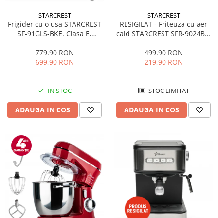
STARCREST
STARCREST
RESIGILAT - Friteuza cu aer
Frigider cu o usa STARCREST
cald STARCREST SFR-9024BK,
SF-91GLS-BKE, Clasa E,
2400 W, Cos Dublu, 9 litri,
Capacitate 91L, Iluminare
Termostat 80 - 200 °C, 12
interioara, H 83 cm, Sticla
499,90 RON
779,90 RON
programe, Negru
Neagra
219,90 RON
699,90 RON
STOC LIMITAT
IN STOC
ADAUGA IN COS
ADAUGA IN COS