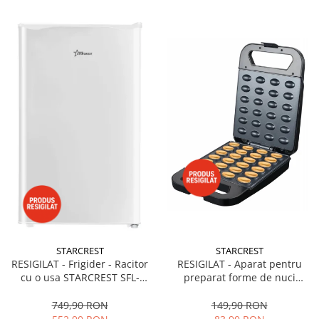
STARCREST
STARCREST
RESIGILAT - Frigider - Racitor
RESIGILAT - Aparat pentru
cu o usa STARCREST SFL-
preparat forme de nuci
92WHE, Clasa E, Capacitate
STARCREST SNM-4024BX, 24
92L, Iluminare interioara,H 83
forme, 1400W, Indicator
749,90 RON
149,90 RON
cm, Alb
luminos, Placi antiaderente,