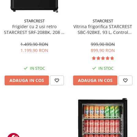
STARCREST
STARCREST
Frigider cu 2 usi retro
Vitrina frigorifica STARCREST
STARCREST SRF-208BK, 208 L,
SBC-92BKE, 93 L, Control
Clasa E, Design Vintage,
temperatura, Usa sticla, H
Iluminare LED, Termostat
83.2 cm, Negru
1.499,90 RON
999,90 RON
Reglabil, H 147 cm, Negru
1.199,90 RON
899,90 RON
IN STOC
IN STOC
ADAUGA IN COS
ADAUGA IN COS