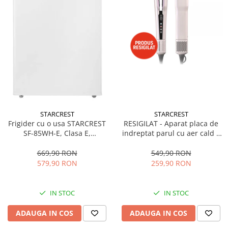
STARCREST
STARCREST
Frigider cu o usa STARCREST
RESIGILAT - Aparat placa de
SF-85WH-E, Clasa E,
indreptat parul cu aer cald 2
Capacitate 85L, Iluminare
in 1 STARCREST SHS-1300PK,
interioara, Compartiment
1300 W, Uscare si indreptare,
669,90 RON
549,90 RON
gheata, H 82 cm, Alb
Afisaj LCD, Tehnologie cu ioni
579,90 RON
259,90 RON
negativi, 5 Moduri de
temperatura, 3 Viteze, Roz
IN STOC
IN STOC
ADAUGA IN COS
ADAUGA IN COS