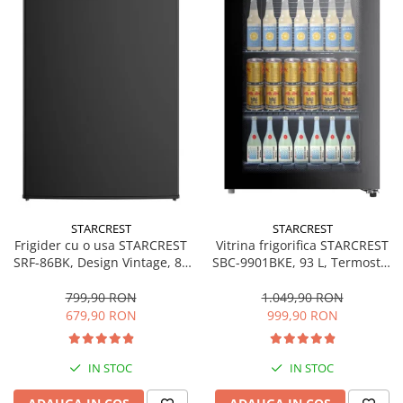
Bucatarie & Servire
Cutite & seturi
Iluminat & electrice
Prelungitoare
Sport & Activitati in aer liber
Cutii frigorifice
Climatizare & incalzire
Accesorii aparate climatizare
Aeroterme
STARCREST
STARCREST
Frigider cu o usa STARCREST
Vitrina frigorifica STARCREST
Aparate de spalat cu presiune
SRF-86BK, Design Vintage, 85
SBC-9901BKE, 93 L, Termostat
l, Clasa E, Iluminare
reglabil, Iluminare LED, Usa
Calorifere electrice
interioara, H 84 cm, Negru
sticla, H 84.5 cm, Negru
799,90 RON
1.049,90 RON
Climatizare
679,90 RON
999,90 RON
Purificatoare
Ingrijire personala
IN STOC
IN STOC
Aparate & Accesorii ingrijire