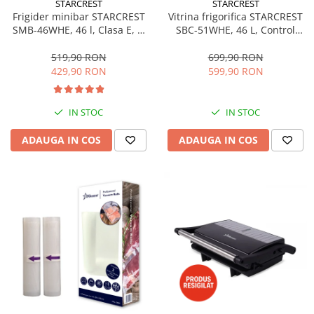
STARCREST
STARCREST
Aspiratoare
Frigider minibar STARCREST
Vitrina frigorifica STARCREST
SMB-46WHE, 46 l, Clasa E, H
SBC-51WHE, 46 L, Control
Mopuri electrice cu abur
49.5 cm, Alb
temperatura, Usa sticla, H
Ingrijire personala
48.8 cm, Alb
519,90 RON
699,90 RON
429,90 RON
599,90 RON
Cantare corporale
Ingrijire tesaturi
Statii de calcat
IN STOC
IN STOC
Masini de cusut
ADAUGA IN COS
ADAUGA IN COS
Ondulatoare
Perii de par electrice
Periute de dinti electrice
Pile electrice
Placi de indreptat parul
Plite
Preparare alimente
Masini de tocat