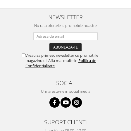
Masini de tocat
Mixere
NEWSLETTER
Multicooker
Prăjitoare de pâine
Nu rata ofertele si promotiile noastre
Rasnite condimente
Razatoare
Roboti de bucatarie
Vreau sa primesc newsletter cu promotiile
Sandwich-maker
magazinului. Afla mai multe in
Politica de
Storcătoare
Confidentialitate
Aparate de cafea
Accesorii
SOCIAL
Cafetiere
Urmareste-ne in social media
Espressoare
Râșnițe de cafea
Aparate de curatat bijuterii
Aparate de curățat cu aburi
SUPORT CLIENTI
Aparate de ingrijire tesaturi
Luni-Vineri 09:00 - 17:00