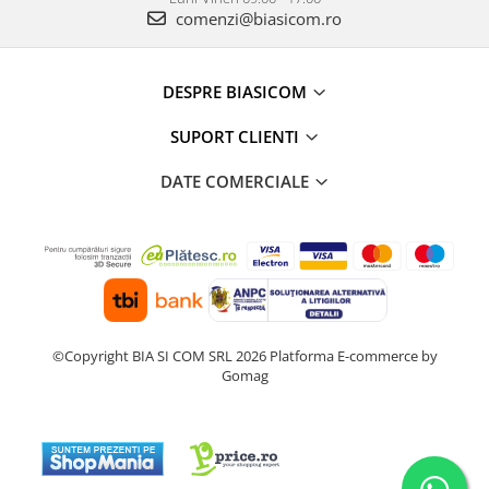
comenzi@biasicom.ro
aparat de calcat vertical
Aparate de scame
Fiare de calcat
DESPRE BIASICOM
Statii de calcat
SUPORT CLIENTI
Aparate de masaj
Aparate de ras electrice
DATE COMERCIALE
Aparate de tuns
Aparate faciale
Aspiratoare
Aspiratoare de geamuri
Cuptoare cu microunde
©Copyright BIA SI COM SRL 2026
Platforma E-commerce by
Cuptoare electrice
Gomag
Cântare corporale
Epilatoare
Ingrijire locuinta