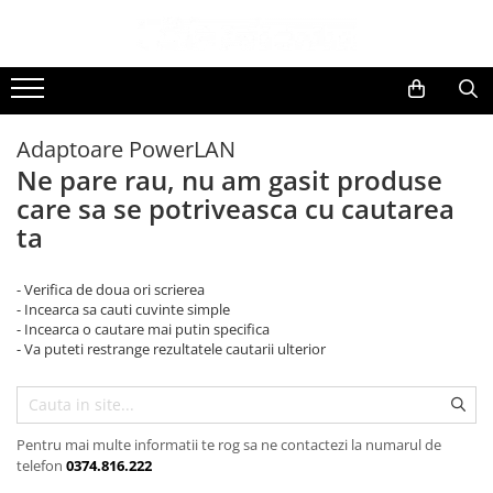
Toate Produsele
Black Friday
Adaptoare PowerLAN
Electrocasnice Mari
Ne pare rau, nu am gasit produse
Aparate frigorifice
care sa se potriveasca cu cautarea
Aparat cuburi de gheata
ta
Combine frigorifice
Congelatoare
- Verifica de doua ori scrierea
Congelatoare verticale
- Incearca sa cauti cuvinte simple
Frigidere
- Incearca o cautare mai putin specifica
- Va puteti restrange rezultatele cautarii ulterior
Frigidere cu doua usi
Frigidere cu o usa
Lazi frigorifice
Minibaruri
Pentru mai multe informatii te rog sa ne contactezi la numarul de
telefon
0374.816.222
Racitoare