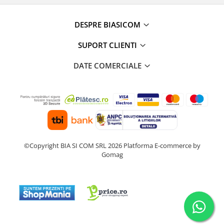
Masini de tocat
Preparare ceai si cafea
DESPRE BIASICOM
Aparate de spumat lapte
Espressoare
SUPORT CLIENTI
Preparare desert
DATE COMERCIALE
accesori inghetata
Aparate de facut inghetata
Preparare paine
Masini de facut paine
Prajitoare de paine
Storcatoare
©Copyright BIA SI COM SRL 2026
Platforma E-commerce by
Storcatoare
Gomag
Tigai