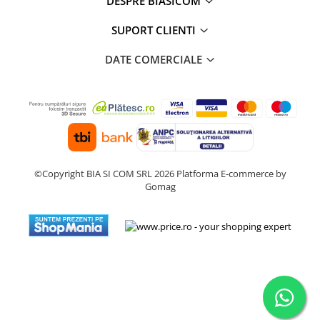
Masini de tocat
DESPRE BIASICOM
Preparare ceai si cafea
SUPORT CLIENTI
Aparate de spumat lapte
DATE COMERCIALE
Espressoare
Preparare desert
accesori inghetata
Aparate de facut inghetata
Preparare paine
Masini de facut paine
©Copyright BIA SI COM SRL 2026
Platforma E-commerce by
Prajitoare de paine
Gomag
Storcatoare
Storcatoare
Tigai