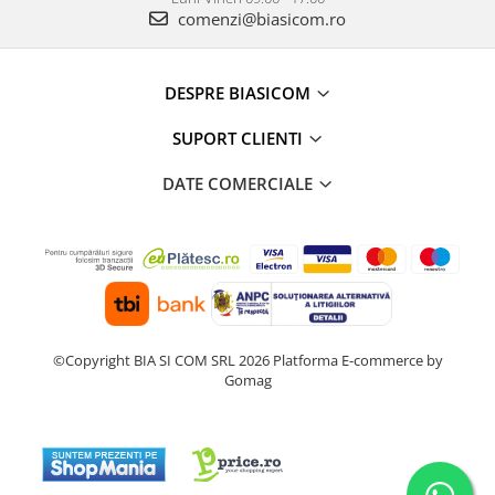
Masini de tocat
comenzi@biasicom.ro
Mixere
Multicooker
DESPRE BIASICOM
Prăjitoare de pâine
Rasnite condimente
SUPORT CLIENTI
Razatoare
Roboti de bucatarie
DATE COMERCIALE
Sandwich-maker
Storcătoare
Aparate de cafea
Accesorii
Cafetiere
Espressoare
©Copyright BIA SI COM SRL 2026
Platforma E-commerce by
Gomag
Râșnițe de cafea
Aparate de curatat bijuterii
Aparate de curățat cu aburi
Aparate de ingrijire tesaturi