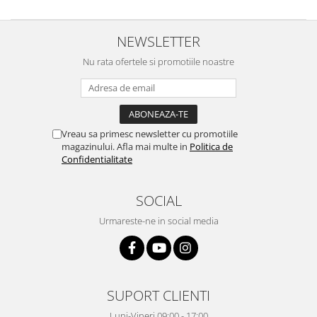
Vitrine pentru vinuri
NEWSLETTER
Electrocasnice Mici
Accesorii aspiratoare
Nu rata ofertele si promotiile noastre
Aparate de bucatarie
Aparate de gatit cu aburi
Aparate de preparat desert
Vreau sa primesc newsletter cu promotiile
Aparate de vidat
magazinului. Afla mai multe in
Politica de
Ascutitor cutite
Confidentialitate
Blendere
Cântare de bucătărie
SOCIAL
Feliatoare
Urmareste-ne in social media
Fierbătoare
Friteuze
Grătare electrice
Masini de gheata
SUPORT CLIENTI
Masini de paine
Luni-Vineri 09:00 - 17:00