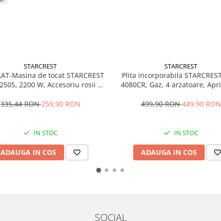
STARCREST
STARCREST
LAT-Masina de tocat STARCREST
Plita incorporabila STARCRES
50S, 2200 W, Accesoriu rosii si
4080CR, Gaz, 4 arzatoare, Apr
, 3 site de taiere, Cutit inox, Gri
electrica, Gratare fonta, Design
Bej
335,44 RON
259,90 RON
499,90 RON
449,90 RON
IN STOC
IN STOC
ADAUGA IN COS
ADAUGA IN COS
SOCIAL