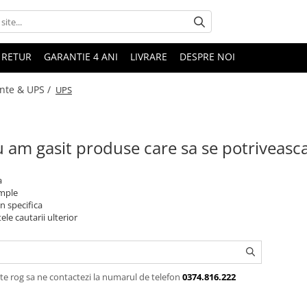
 RETUR
GARANTIE 4 ANI
LIVRARE
DESPRE NOI
nte & UPS /
UPS
 am gasit produse care sa se potriveasc
a
imple
n specifica
ele cautarii ulterior
te rog sa ne contactezi la numarul de telefon
0374.816.222