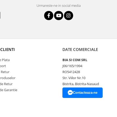
Urmareste-ne in social media
CLIENTI
DATE COMERCIALE
 Plata
BIA SI COM SRL
port
J06/165/1994
e Retur
RO5412428
Produselor
Str. Viilor Nr.10
de Retur
Bistrita, Bistrita-Nasaud
de Garantie
Contacteaza-ne