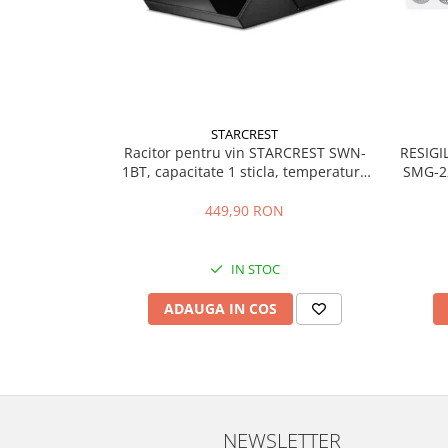
Vitrine pentru vinuri
Electrocasnice Mici
Accesorii aspiratoare
Aparate de bucatarie
STARCREST
Aparate de gatit cu aburi
Racitor pentru vin STARCREST SWN-
RESIGI
Aparate de preparat desert
1BT, capacitate 1 sticla, temperatura
SMG-22
reglabila 5-15°C, display LED, control
carnati
Aparate de vidat
touch, otel, Negru
449,90 RON
Ascutitor cutite
Blendere
IN STOC
Cântare de bucătărie
Feliatoare
ADAUGA IN COS
Fierbătoare
Friteuze
Grătare electrice
Masini de gheata
Masini de paine
NEWSLETTER