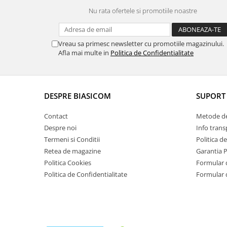
Masini de tocat
Nu rata ofertele si promotiile noastre
Mixere
Multicooker
Prăjitoare de pâine
Vreau sa primesc newsletter cu promotiile magazinului.
Afla mai multe in
Politica de Confidentialitate
Rasnite condimente
Razatoare
Roboti de bucatarie
DESPRE BIASICOM
SUPORT 
Sandwich-maker
Storcătoare
Contact
Metode de
Aparate de cafea
Despre noi
Info trans
Accesorii
Termeni si Conditii
Politica d
Retea de magazine
Garantia 
Cafetiere
Politica Cookies
Formular 
Espressoare
Politica de Confidentialitate
Formular 
Râșnițe de cafea
Aparate de curatat bijuterii
Aparate de curățat cu aburi
Aparate de ingrijire tesaturi