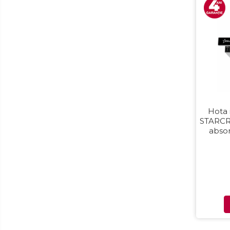
Aparate de curățat cu aburi
Aparate de ingrijire tesaturi
aparat de calcat vertical
Aparate de scame
Fiare de calcat
Statii de calcat
Aparate de masaj
Aparate de ras electrice
Hota 
STARCR
Aparate de tuns
absor
Aparate faciale
Trep
Aspiratoare
Aspiratoare de geamuri
Cuptoare cu microunde
Cuptoare electrice
Cântare corporale