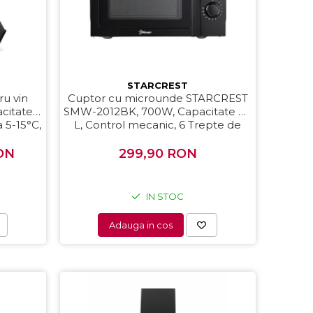
STARCREST
ru vin
Cuptor cu microunde STARCREST
itate 1
SMW-2012BK, 700W, Capacitate 20
a 5-15°C,
L, Control mecanic, 6 Trepte de
, otel,
putere, Negru
ON
299,90 RON
IN STOC
Adauga in cos