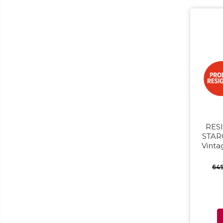
Epilatoare
Ingrijire locuinta
Aspiratoare
Mopuri electrice cu abur
Ingrijire personala
Cantare corporale
Ingrijire tesaturi
Statii de calcat
Masini de cusut
RESI
Ondulatoare
STAR
Vintag
Perii de par electrice
int
Periute de dinti electrice
64
Pile electrice
Placi de indreptat parul
Plite