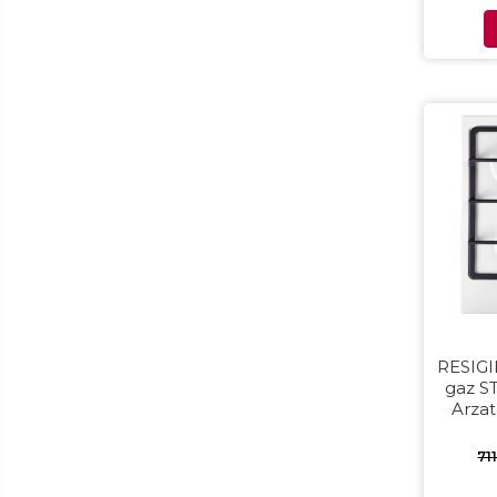
Aparate foto & accesorii
Alte accesorii foto & video
Aparate foto compacte
Aparate foto DSLR
Aparate foto Mirrorless
Carduri memorie
Obiective
Audio
Boxe portabile
Caști
MP3/MP4 playere
Radio
RESIGILAT - P
gaz S
Sisteme audio
Arzat
Soundbar
Auto
71
Accesorii electronice Auto