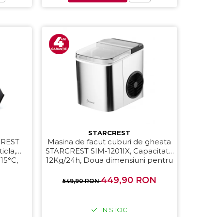
STARCREST
CREST
Masina de facut cuburi de gheata
icla,
STARCREST SIM-1201IX, Capacitate
15°C,
12Kg/24h, Doua dimensiuni pentru
, otel,
cuburi, Rezervor apa 1.3 l, Inox
449,90 RON
549,90 RON
IN STOC