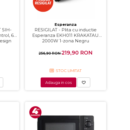
Esperanza
T SIH-
RESIGILAT - Plita cu inductie
trol, 6
Esperanza EKH011 KRAKATAU
Design
2000W 1-zona Negru
219,90 RON
256,90 RON
STOC LIMITAT
Adauga in cos