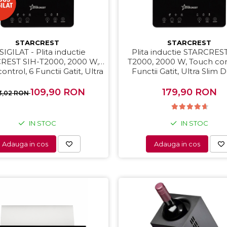
STARCREST
STARCREST
SIGILAT - Plita inductie
Plita inductie STARCRES
REST SIH-T2000, 2000 W,
T2000, 2000 W, Touch con
ontrol, 6 Functii Gatit, Ultra
Functii Gatit, Ultra Slim 
Slim Design
109,90 RON
179,90 RON
3,02 RON
IN STOC
IN STOC
Adauga in cos
Adauga in cos