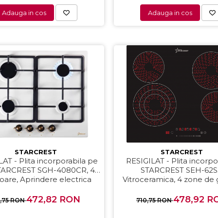
Adauga in cos
Adauga in cos
STARCREST
STARCREST
lita incorporabila pe
RESIGILAT - Plita incorpo
TARCREST SGH-4080CR, 4
STARCREST SEH-62S
oare, Aprindere electrica
Vitroceramica, 4 zone de g
trepte de putere, 6500 W
control, Timer, Sticla N
472,82 RON
478,92 R
1,75 RON
710,75 RON