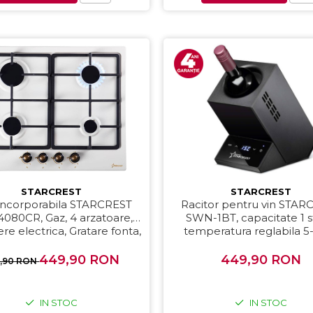
STARCREST
STARCREST
 incorporabila STARCREST
Racitor pentru vin STAR
080CR, Gaz, 4 arzatoare,
SWN-1BT, capacitate 1 st
re electrica, Gratare fonta,
temperatura reglabila 5-
Design Retro, Bej
display LED, control touch
Negru
449,90 RON
449,90 RON
9,90 RON
IN STOC
IN STOC