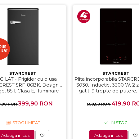
STARCREST
STARCREST
GILAT - Frigider cu o usa
Plita incorporabila STARCR
CREST SRF-86BK, Design
3030, Inductie, 3300 W, 2 
e, 85 l, Clasa E, Iluminare
gatit, 9 trepte de putere
erioara, H 84 cm, Negru
control, Timer, Sticla N
399,90 RON
419,90 R
9,90 RON
599,90 RON
STOC LIMITAT
IN STOC
Adauga in cos
Adauga in cos