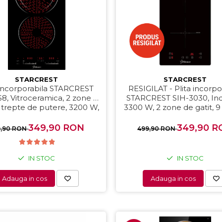
STARCREST
STARCREST
 incorporabila STARCREST
RESIGILAT - Plita incorpo
8, Vitroceramica, 2 zone de
STARCREST SIH-3030, Ind
trepte de putere, 3200 W,
3300 W, 2 zone de gatit, 9
ontrol, Timer, Sticla Neagra
de putere, Touch control,
Sticla Neagra
349,90 RON
349,90 R
9,90 RON
499,90 RON
IN STOC
IN STOC
Adauga in cos
Adauga in cos