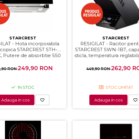
STARCREST
STARCREST
ILAT - Hota incorporabila
RESIGILAT - Racitor pent
scopica STARCREST STH-
STARCREST SWN-1BT, capac
, Putere de absorbtie 550
sticla, temperatura reglabil
 Motor, 2 Trepte putere, 60
display LED, control touch
cm, Negru
Negru
249,90 RON
262,90 R
9,90 RON
449,90 RON
IN STOC
STOC LIMITAT
Adauga in cos
Adauga in cos