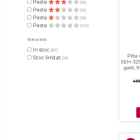
Peste
(18)
Masini de paine
750 RON - 1000 RON
(22)
Peste
(18)
Masini de tocat
Peste 1000 RON
(36)
Peste
(18)
Mixere
Peste
(103)
Multicooker
Prăjitoare de pâine
Status stoc
Rasnite condimente
In stoc
(87)
Razatoare
Plita
Stoc limitat
(16)
SEH-32S
Roboti de bucatarie
gatit, 9 
Sandwich-maker
Touch c
Storcătoare
49
Aparate de cafea
Accesorii
Cafetiere
Espressoare
Râșnițe de cafea
Aparate de curatat bijuterii