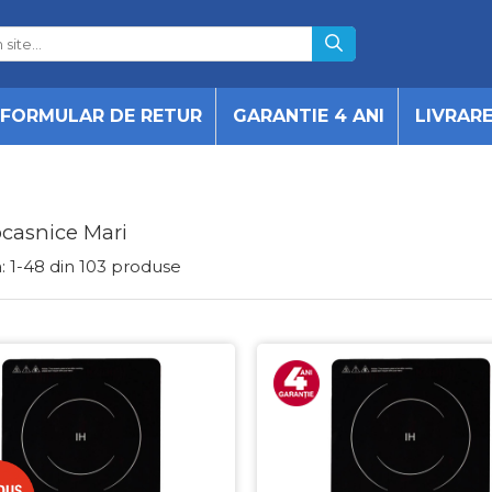
FORMULAR DE RETUR
GARANTIE 4 ANI
LIVRAR
ocasnice Mari
:
1-
48
din
103
produse