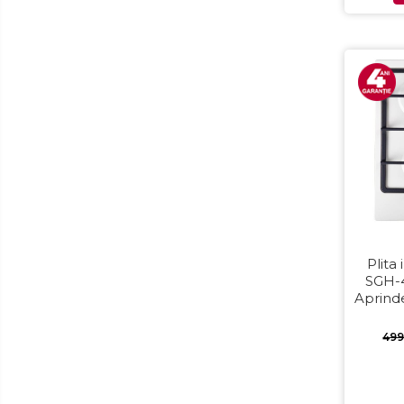
Preparare alimente
Masini de tocat
Preparare ceai si cafea
Aparate de spumat lapte
Espressoare
Preparare desert
accesori inghetata
Aparate de facut inghetata
Preparare paine
Masini de facut paine
Plita
Prajitoare de paine
SGH-4
Storcatoare
Aprinde
Storcatoare
49
Tigai
Accesorii & Periferice
Baterii si acumulatori