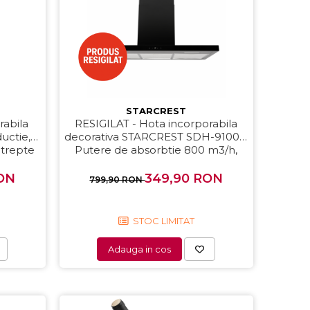
STARCREST
rabila
RESIGILAT - Hota incorporabila
uctie,
decorativa STARCREST SDH-9100X,
 trepte
Putere de absorbtie 800 m3/h,
 Timer,
Control touch, Iluminare LED, Clasa
B, 90cm, Negru + Sticla neagra
ON
349,90 RON
799,90 RON
STOC LIMITAT
Adauga in cos