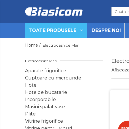
Toate Produsele
TOATE PRODUSELE
DESPRE NOI
Black Friday
Electrocasnice Mari
Home /
Electrocasnice Mari
Aparate frigorifice
Aparat cuburi de gheata
Electr
Electrocasnice Mari
Combine frigorifice
Afiseaza
Aparate frigorifice
Congelatoare
Cuptoare cu microunde
Congelatoare verticale
Hote
Frigidere
Hote de bucatarie
Frigidere cu doua usi
Incorporabile
Frigidere cu o usa
Masini spalat vase
Lazi frigorifice
Plite
Minibaruri
Vitrine frigorifice
Racitoare
Vitrine pentru vinuri