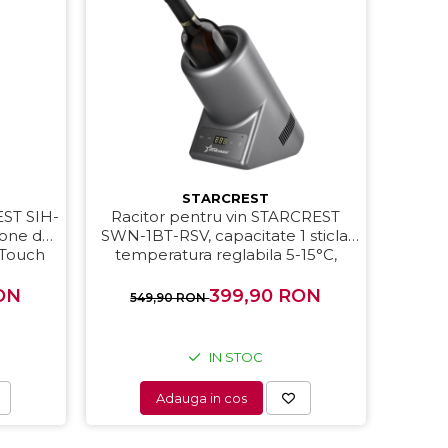
STARCREST
EST SIH-
Racitor pentru vin STARCREST
zone de
SWN-1BT-RSV, capacitate 1 sticla,
, Touch
temperatura reglabila 5-15°C,
eagra
display LED, control touch, Gri
ON
399,90 RON
549,90 RON
IN STOC
Adauga in cos