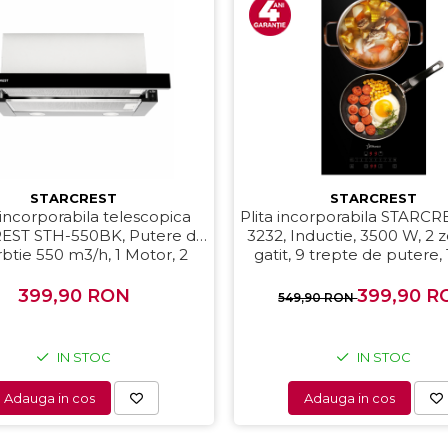
STARCREST
STARCREST
incorporabila telescopica
Plita incorporabila STARCR
EST STH-550BK, Putere de
3232, Inductie, 3500 W, 2 
btie 550 m3/h, 1 Motor, 2
gatit, 9 trepte de putere
te putere, 60 cm, Negru
control, Timer, Sticla N
Kanger
399,90 RON
399,90 R
549,90 RON
IN STOC
IN STOC
Adauga in cos
Adauga in cos