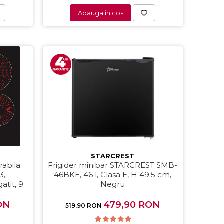
Adauga in cos
STARCREST
rabila
Frigider minibar STARCREST SMB-
3,
46BKE, 46 l, Clasa E, H 49.5 cm,
atit, 9
Negru
, Touch
eagra
ON
479,90 RON
519,90 RON