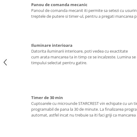
Panou de comanda mecanic
aparat de calcat vertical
Panoul de comanda mecanit iti permite sa setezi cu usurint
Aparate de scame
treptele de putere si timer-ul, pentru a pregati mancarea pr
Fiare de calcat
Statii de calcat
Aparate de masaj
Iluminare interioara
Aparate de ras electrice
Datorita iluminarii interioare, poti vedea cu exactitate
cum arata mancarea ta in timp ce se incalzeste. Lumina se 
Aparate de tuns
timpului selectat pentru gatire.
Aparate faciale
Aspiratoare
Aspiratoare de geamuri
Cuptoare cu microunde
Timer de 30 min
Cuptoarele cu microunde STARCREST vin echipate cu un t
Cuptoare electrice
programabil de pana la 30 de minute. La finalizarea progra
Cântare corporale
automat, astfel incat nu trebuie sa iti faci griji ca mancarea 
Epilatoare
Ingrijire locuinta