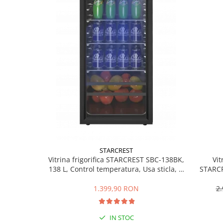
Preparare ceai si cafea
Aparate de spumat lapte
Espressoare
Preparare desert
accesori inghetata
Aparate de facut inghetata
Preparare paine
Masini de facut paine
Prajitoare de paine
Storcatoare
Storcatoare
STARCREST
Tigai
Vitrina frigorifica STARCREST SBC-138BK,
Vit
138 L, Control temperatura, Usa sticla, H
STARCR
TV, Electronice & Gaming
125 cm, Negru
reglab
Accesorii & Periferice
1.399,90 RON
2
Baterii si acumulatori
Aparate foto & accesorii
IN STOC