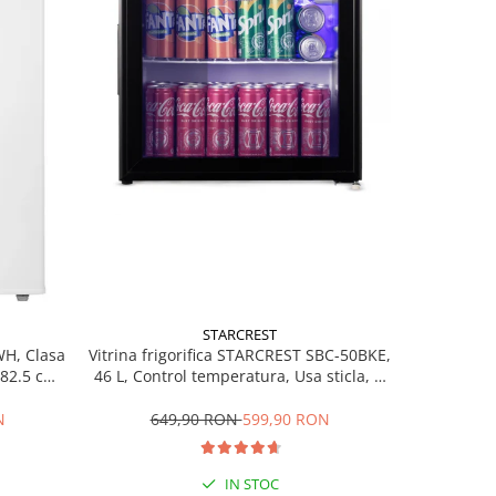
STARCREST
H, Clasa
Vitrina frigorifica STARCREST SBC-50BKE,
Combina
 82.5 cm,
46 L, Control temperatura, Usa sticla, H
170IX-E,
48.8 cm, Negru
Termost
Suprafata
N
649,90 RON
599,90 RON
1.4
ajustabile
IN STOC