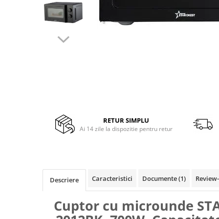
Side by side
Cuptoare cu microunde
Cuptoare cu microunde
Hote
Hote de bucatarie
Incorporabile
Aparate frigorifice incorporabile
Cuptoare cu microunde
incorporabile
RETUR SIMPLU
Hote incorporabile
Ai 14 zile la dispozitie pentru retur
Plite incorporabile
Masini spalat vase
Masini de spalat vase incorporabile
Plite
Caracteristici
Documente (1)
Review
Descriere
Incorporabile
Cuptor cu microunde S
Plite standard
Vitrine frigorifice