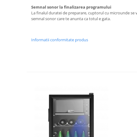
Aspiratoare
Semnal sonor la finalizarea programului
La finalul duratei de preparare, cuptorul cu microunde se
Mopuri electrice cu abur
semnal sonor care te anunta ca totul e gata.
Ingrijire personala
Cantare corporale
Ingrijire tesaturi
Informatii conformitate produs
Statii de calcat
Masini de cusut
Ondulatoare
Perii de par electrice
Periute de dinti electrice
Pile electrice
Placi de indreptat parul
Plite
Preparare alimente
Masini de tocat