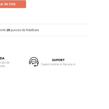
A IN COS
imiti
29
puncte de fidelitate
NDA
SUPORT
ardul de
Suport online in fiecare zi
anda.