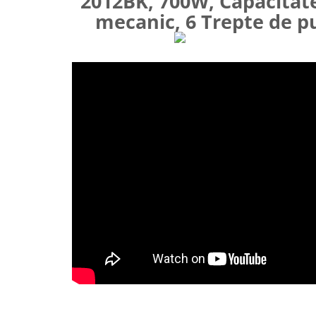
2012BK, 700W, Capacitate
mecanic, 6 Trepte de p
Vitrine pentru vinuri
Electrocasnice Mici
Accesorii aspiratoare
Aparate de bucatarie
Aparate de gatit cu aburi
Aparate de preparat desert
Aparate de vidat
Ascutitor cutite
Blendere
Cântare de bucătărie
Feliatoare
Fierbătoare
Friteuze
Grătare electrice
Masini de gheata
Masini de paine