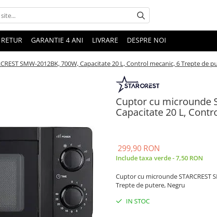
 RETUR
GARANTIE 4 ANI
LIVRARE
DESPRE NOI
REST SMW-2012BK, 700W, Capacitate 20 L, Control mecanic, 6 Trepte de pu
Cuptor cu microunde
Capacitate 20 L, Contr
299,90 RON
Include taxa verde - 7,50 RON
Cuptor cu microunde STARCREST SM
Trepte de putere, Negru
IN STOC