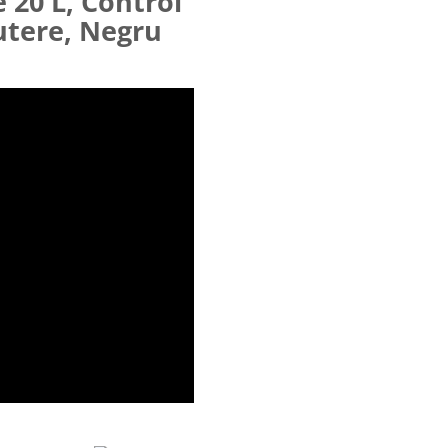
 20 L, Control
utere, Negru