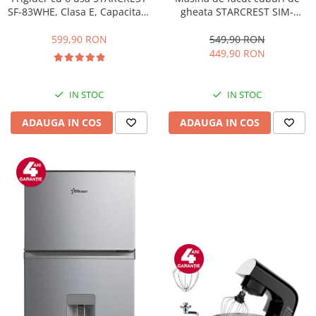
gheata STARCREST SIM-
SF-83WHE, Clasa E, Capacitate
1201IX, Capacitate 12Kg/24h,
83L, Iluminare interioara,
Doua dimensiuni pentru
Compartiment gheata, H 85
549,90 RON
599,90 RON
cuburi, Rezervor apa 1.3 l,
cm, Alb
449,90 RON
Inox
IN STOC
IN STOC
ADAUGA IN COS
ADAUGA IN COS