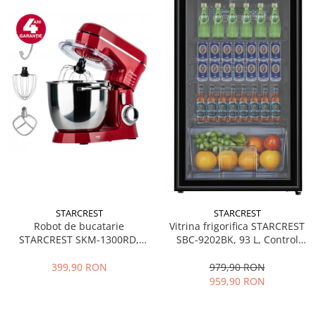
STARCREST
STARCREST
Robot de bucatarie
Vitrina frigorifica STARCREST
STARCREST SKM-1300RD,
SBC-9202BK, 93 L, Control
1300W, Bol 5.2 L Inox, 4
temperatura, Usa sticla, H
Accesorii, 10 Viteze + Pulse,
83.2 cm, Negru
399,90 RON
979,90 RON
Angrenaje metalice, Rosu
959,90 RON