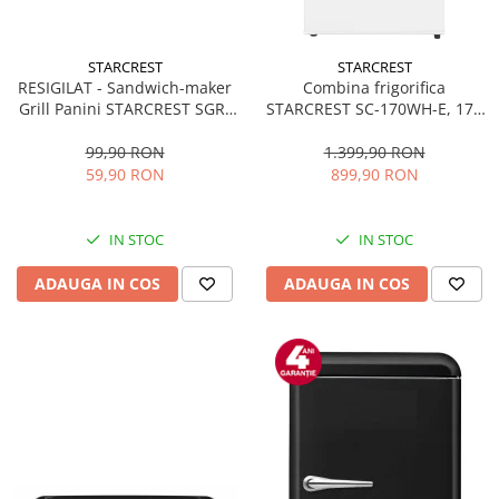
STARCREST
STARCREST
RESIGILAT - Sandwich-maker
Combina frigorifica
Grill Panini STARCREST SGR-
STARCREST SC-170WH-E, 170
2314, 1000 W, Placi
L, Clasa E, Less Frost,
nonaderente, Deschidere
Termostat reglabil, Iluminare
99,90 RON
1.399,90 RON
180°, Suprafata de gatire 23 x
LED, Picioare ajustabile, Usi
59,90 RON
899,90 RON
14 cm, Negru
reversibile, H 151.8 cm, Alb
IN STOC
IN STOC
ADAUGA IN COS
ADAUGA IN COS