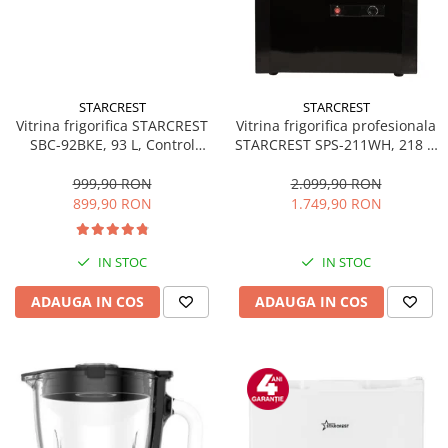
STARCREST
STARCREST
Vitrina frigorifica STARCREST
Vitrina frigorifica profesionala
SBC-92BKE, 93 L, Control
STARCREST SPS-211WH, 218 L,
temperatura, Usa sticla, H
Termostat reglabil, Iluminare
83.2 cm, Negru
LED, H 141 cm, Negru
999,90 RON
2.099,90 RON
899,90 RON
1.749,90 RON
IN STOC
IN STOC
ADAUGA IN COS
ADAUGA IN COS