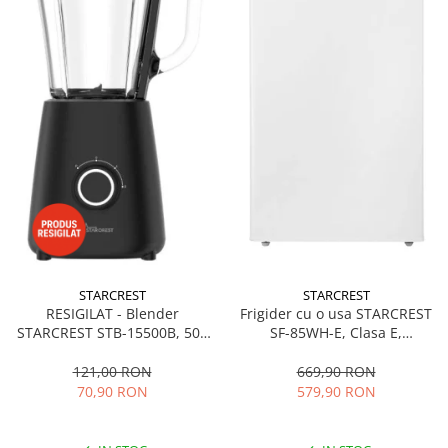
STARCREST
STARCREST
RESIGILAT - Blender
Frigider cu o usa STARCREST
STARCREST STB-15500B, 500
SF-85WH-E, Clasa E,
W, 1.5 l, 2 viteze + functie
Capacitate 85L, Iluminare
Pulse, Negru
interioara, Compartiment
121,00 RON
669,90 RON
gheata, H 82 cm, Alb
70,90 RON
579,90 RON