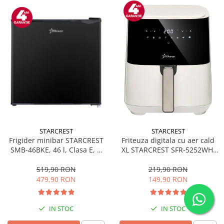
STARCREST
STARCREST
Frigider minibar STARCREST
Friteuza digitala cu aer cald
SMB-46BKE, 46 l, Clasa E, H
XL STARCREST SFR-5252WH,
49.5 cm, Negru
1450 W, 5 Litri, Termostat 80 -
200 °C, 8 programe
519,90 RON
219,90 RON
predefinite, Alb
479,90 RON
149,90 RON
IN STOC
IN STOC