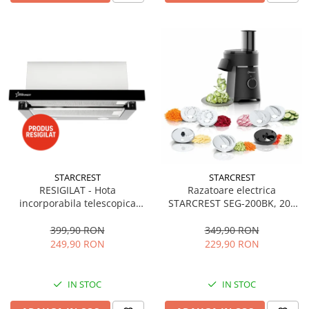
STARCREST
STARCREST
RESIGILAT - Hota
Razatoare electrica
incorporabila telescopica
STARCREST SEG-200BK, 200
STARCREST STH-550BK,
W, 7 moduri de taiere, Negru
Putere de absorbtie 550 m3/h,
399,90 RON
349,90 RON
1 Motor, 2 Trepte putere, 60
249,90 RON
229,90 RON
cm, Negru
IN STOC
IN STOC