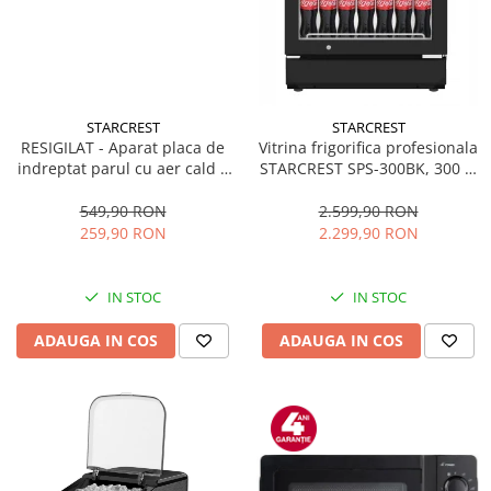
STARCREST
STARCREST
RESIGILAT - Aparat placa de
Vitrina frigorifica profesionala
indreptat parul cu aer cald 2
STARCREST SPS-300BK, 300 L,
in 1 STARCREST SHS-1300PK,
Termostat reglabil, Iluminare
1300 W, Uscare si indreptare,
LED, H 169.5 cm, Negru
549,90 RON
2.599,90 RON
Afisaj LCD, Tehnologie cu ioni
259,90 RON
2.299,90 RON
negativi, 5 Moduri de
temperatura, 3 Viteze, Roz
IN STOC
IN STOC
ADAUGA IN COS
ADAUGA IN COS