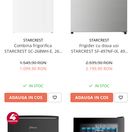
STARCREST
STARCREST
Combina frigorifica
Frigider cu doua usi
STARCREST SC-268WH-E, 268
STARCREST SF-497NF-IX, 497
L, Clasa E, Less Frost,
L, Full NoFrost, Compresor
Termostat reglabil, Iluminare
Inverter, Clasa E, Display,
1.549,90 RON
2.599,90 RON
LED, Picioare ajustabile, Usi
Functie super racire, Blocare
1.099,90 RON
2.199,90 RON
reversibile, H 178 cm, Alb
acces copii, H 175 cm, Inox
IN STOC
IN STOC
ADAUGA IN COS
ADAUGA IN COS