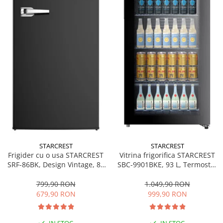
STARCREST
STARCREST
Frigider cu o usa STARCREST
Vitrina frigorifica STARCREST
SRF-86BK, Design Vintage, 85
SBC-9901BKE, 93 L, Termostat
l, Clasa E, Iluminare
reglabil, Iluminare LED, Usa
interioara, H 84 cm, Negru
sticla, H 84.5 cm, Negru
799,90 RON
1.049,90 RON
679,90 RON
999,90 RON