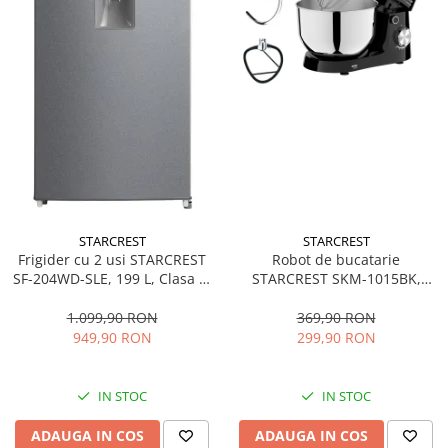
STARCREST
STARCREST
Frigider cu 2 usi STARCREST
Robot de bucatarie
SF-204WD-SLE, 199 L, Clasa E,
STARCREST SKM-1015BK,
Dozator Apa, Iluminare LED,
1500 W, Bol 4.5 L Inox, 5
Termostat Ajustabil, Usi
Accesorii, 10 Viteze + Pulse,
1.099,90 RON
369,90 RON
reversibile, H 143 cm, Argintiu
Negru
949,90 RON
299,90 RON
IN STOC
IN STOC
ADAUGA IN COS
ADAUGA IN COS