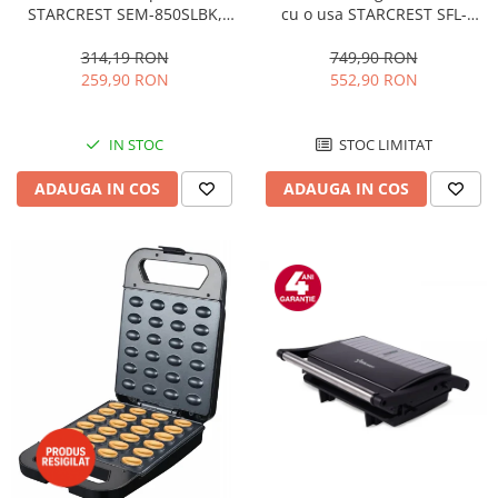
STARCREST SEM-850SLBK,
cu o usa STARCREST SFL-
850W, 20 bar, rezervor
92WHE, Clasa E, Capacitate
detasabil 1.5L, dispozitiv
92L, Iluminare interioara,H 83
314,19 RON
749,90 RON
spumare, filtru dublu din
cm, Alb
259,90 RON
552,90 RON
inox, Negru/Inox
IN STOC
STOC LIMITAT
ADAUGA IN COS
ADAUGA IN COS