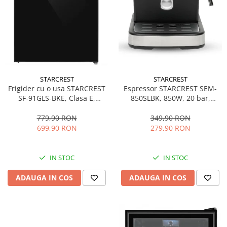
STARCREST
STARCREST
Espressor STARCREST SEM-
Frigider cu o usa STARCREST
850SLBK, 850W, 20 bar,
SF-91GLS-BKE, Clasa E,
rezervor detasabil 1.5L,
Capacitate 91L, Iluminare
dispozitiv spumare, filtru
interioara, H 83 cm, Sticla
349,90 RON
779,90 RON
dublu din inox, Negru/Inox
Neagra
279,90 RON
699,90 RON
IN STOC
IN STOC
ADAUGA IN COS
ADAUGA IN COS