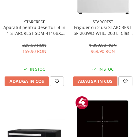
STARCREST
STARCREST
Aparatul pentru deserturi 4 în
Frigider cu 2 usi STARCREST
1 STARCREST SDM-4110BX,
SF-203WD-WHE, 203 L, Clasa
800W, placi detasabile cu
E, Dozator Apa, Iluminare LED,
invelis ceramic pentru vafe,
Termostat Ajustabil, Usi
229,90 RON
1.399,90 RON
nuci, gogosi si smile
reversibile, H 145 cm, Alb
159,90 RON
969,90 RON
sandwich, negru
IN STOC
IN STOC
ADAUGA IN COS
ADAUGA IN COS