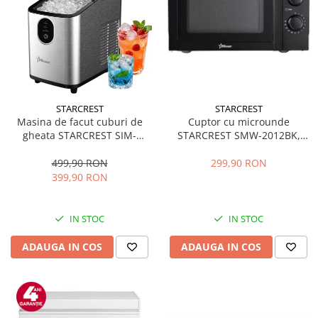
STARCREST
STARCREST
Masina de facut cuburi de
Cuptor cu microunde
gheata STARCREST SIM-
STARCREST SMW-2012BK,
1125IX, Capacitate 11-
700W, Capacitate 20 L, Control
12Kg/24h, Cos gheata
mecanic, 6 Trepte de putere,
499,90 RON
299,90 RON
detasabil, Rezervor apa 0.8 l,
Negru
399,90 RON
Inox
IN STOC
IN STOC
ADAUGA IN COS
ADAUGA IN COS