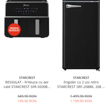
STARCREST
STARCREST
RESIGILAT - Friteuza cu aer
Frigider cu 2 usi retro
cald STARCREST SFR-9200BK,
STARCREST SRF-208BK, 208 L,
1800 W, Cos Dublu, 9 litri,
Clasa E, Design Vintage,
Termostat 80 - 200 °C, 8
Iluminare LED, Termostat
349,90 RON
1.499,90 RON
programe predefinite, Negru
Reglabil, H 147 cm, Negru
199,90 RON
1.199,90 RON