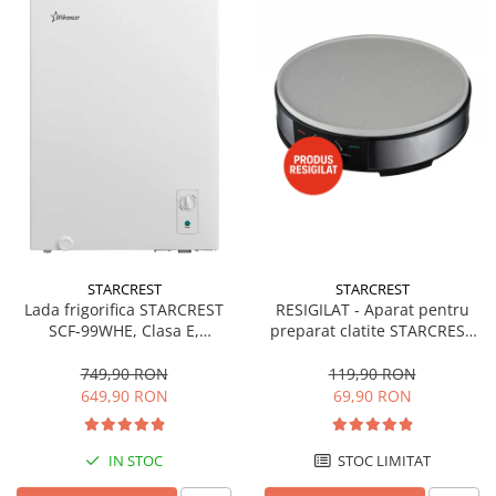
STARCREST
STARCREST
Lada frigorifica STARCREST
RESIGILAT - Aparat pentru
SCF-99WHE, Clasa E,
preparat clatite STARCREST
Capacitate 99L, Sistem
SCM-3212, 1200W, Placa cu
convertibil - functie frigider,
invelis ceramic antiaderent,
749,90 RON
119,90 RON
Termostat reglabil, Alb
30 cm, Inox / Negru
649,90 RON
69,90 RON
IN STOC
STOC LIMITAT