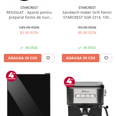
STARCREST
STARCREST
Sandwich-maker Grill Panini
RESIGILAT - Aparat pentru
STARCREST SGR-2314, 1000
preparat forme de nuci
W, Placi nonaderente,
STARCREST SNM-4024BX, 24
Deschidere 180°, Suprafata
forme, 1400W, Indicator
99,90 RON
149,90 RON
de gatire 23 x 14 cm, Negru
luminos, Placi antiaderente,
89,90 RON
83,90 RON
Negru/Inox
IN STOC
IN STOC
ADAUGA IN COS
ADAUGA IN COS