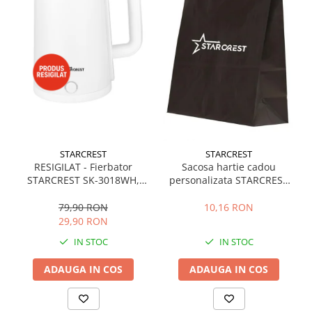
STARCREST
STARCREST
RESIGILAT - Fierbator
Sacosa hartie cadou
STARCREST SK-3018WH,
personalizata STARCREST
1500 W, Capacitate 1.8 L,
32 x 12 x 41 cm
Oprire automata, Alb
79,90 RON
10,16 RON
29,90 RON
IN STOC
IN STOC
ADAUGA IN COS
ADAUGA IN COS