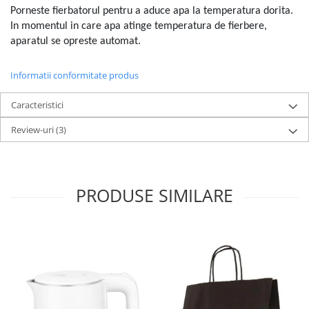
Masini de tocat
Porneste fierbatorul pentru a aduce apa la temperatura dorita.
Preparare ceai si cafea
In momentul in care apa atinge temperatura de fierbere,
Aparate de spumat lapte
aparatul se opreste automat.
Espressoare
Informatii conformitate produs
Preparare desert
accesori inghetata
Caracteristici
Aparate de facut inghetata
Review-uri
(3)
Preparare paine
Masini de facut paine
Prajitoare de paine
PRODUSE SIMILARE
Storcatoare
Storcatoare
Tigai