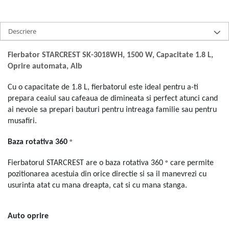
Ingrijire locuinta
Televizoare
Aspiratoare
Videoproiectoare & Accesorii
Mopuri electrice cu abur
Descriere
Accesorii videoproiectoare
Ingrijire personala
Ecrane de proiectie
Fierbator STARCREST SK-3018WH, 1500 W, Capacitate 1.8 L,
Cantare corporale
Tabla interactiva
Oprire automata, Alb
Ingrijire tesaturi
Videoproiectoare
Cu o capacitate de 1.8 L, fierbatorul este ideal pentru a-ti
Statii de calcat
prepara ceaiul sau cafeaua de dimineata si perfect atunci cand
Masini de cusut
ai nevoie sa prepari bauturi pentru intreaga familie sau pentru
Ondulatoare
musafiri.
Perii de par electrice
°
Baza rotativa 360
Periute de dinti electrice
°
Fierbatorul STARCREST are o baza rotativa 360
care permite
Pile electrice
pozitionarea acestuia din orice directie si sa il manevrezi cu
Placi de indreptat parul
usurinta atat cu mana dreapta, cat si cu mana stanga.
Plite
Preparare alimente
Auto oprire