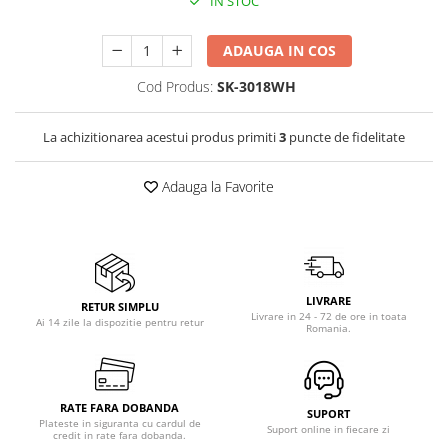
IN STOC
Birouri gaming
Aparate de ingrijire tesaturi
Console Hardware
aparat de calcat vertical
ADAUGA IN COS
Ochelari VR Gaming
Aparate de scame
Scaune gaming
Cod Produs:
SK-3018WH
Fiare de calcat
Console Jocuri
Statii de calcat
La achizitionarea acestui produs primiti
3
puncte de fidelitate
Home Cinema & Audio
Aparate de masaj
Mediaplayere
Aparate de ras electrice
Adauga la Favorite
Sisteme audio
Aparate de tuns
Imprimante & Scannere
Aparate faciale
Monitoare
Aspiratoare
Playere, Boxe & Casti
Aspiratoare de geamuri
LIVRARE
RETUR SIMPLU
Radio cu ceas & portabile
Livrare in 24 - 72 de ore in toata
Ai 14 zile la dispozitie pentru retur
Cuptoare cu microunde
Romania.
Radio
Cuptoare electrice
Televizoare & accesorii
Cântare corporale
Accesorii smart TV
RATE FARA DOBANDA
SUPORT
Epilatoare
Plateste in siguranta cu cardul de
Suporturi TV / Monitor
Suport online in fiecare zi
credit in rate fara dobanda.