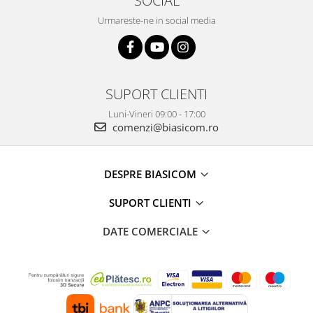
SOCIAL
Vitrine pentru vinuri
Urmareste-ne in social media
Electrocasnice Mici
Accesorii aspiratoare
Aparate de bucatarie
SUPORT CLIENTI
Aparate de gatit cu aburi
Luni-Vineri 09:00 - 17:00
Aparate de preparat desert
comenzi@biasicom.ro
Aparate de vidat
Ascutitor cutite
Blendere
DESPRE BIASICOM
Cântare de bucătărie
SUPORT CLIENTI
Feliatoare
Fierbătoare
DATE COMERCIALE
Friteuze
Grătare electrice
Masini de gheata
Masini de paine