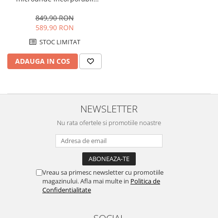
Side by side
STARCREST SMW-BI20X, 20 L,
Cuptoare cu microunde
800 W, Grill, Control Digital,
849,90 RON
Display LCD, Inox
589,90 RON
Cuptoare cu microunde
Hote
STOC LIMITAT
Hote de bucatarie
ADAUGA IN COS
Incorporabile
Aparate frigorifice incorporabile
Cuptoare cu microunde
NEWSLETTER
incorporabile
Hote incorporabile
Nu rata ofertele si promotiile noastre
Plite incorporabile
Masini spalat vase
Masini de spalat vase incorporabile
Vreau sa primesc newsletter cu promotiile
Plite
magazinului. Afla mai multe in
Politica de
Incorporabile
Confidentialitate
Plite standard
Vitrine frigorifice