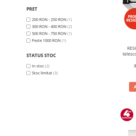
Side by side
Cuptoare cu microunde
PRET
Cuptoare cu microunde
200 RON - 250 RON
(1)
Hote
300 RON - 400 RON
(2)
500 RON - 750 RON
(1)
Hote de bucatarie
Peste 1000 RON
(1)
Incorporabile
RESI
teles
Aparate frigorifice incorporabile
STATUS STOC
Putere de
Cuptoare cu microunde
Tre
In stoc
(2)
incorporabile
Stoc limitat
(3)
Hote incorporabile
Plite incorporabile
Masini spalat vase
Masini de spalat vase incorporabile
Plite
Incorporabile
Plite standard
Vitrine frigorifice