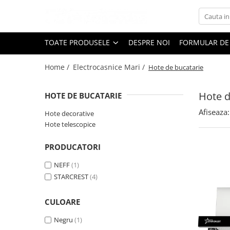
Toate Produsele
TOATE PRODUSELE
DESPRE NOI
FORMULAR DE
Black Friday
Home /
Electrocasnice Mari /
Hote de bucatarie
Electrocasnice Mari
Aparate frigorifice
Hote d
HOTE DE BUCATARIE
Aparat cuburi de gheata
Combine frigorifice
Afiseaza:
Hote decorative
Congelatoare
Hote telescopice
Congelatoare verticale
PRODUCATORI
Frigidere
Frigidere cu doua usi
NEFF
(1)
STARCREST
(4)
Frigidere cu o usa
Lazi frigorifice
CULOARE
Minibaruri
Racitoare
Negru
(1)