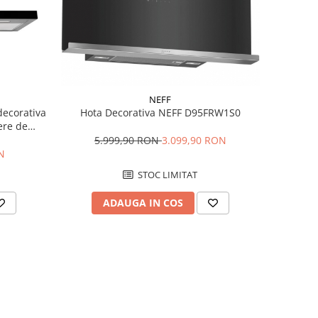
NEFF
decorativa
Hota Decorativa NEFF D95FRW1S0
ere de
 touch,
5.999,90 RON
3.099,90 RON
 Negru +
N
STOC LIMITAT
ADAUGA IN COS