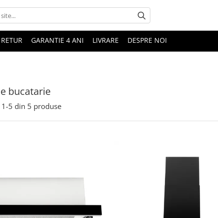
 RETUR
GARANTIE 4 ANI
LIVRARE
DESPRE NOI
e bucatarie
1-
5
din
5
produse