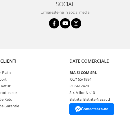
SOCIAL
Urmareste-ne in social media
CLIENTI
DATE COMERCIALE
 Plata
BIA SI COM SRL
port
J06/165/1994
e Retur
RO5412428
Produselor
Str. Viilor Nr.10
de Retur
Bistrita, Bistrita-Nasaud
de Garantie
Contacteaza-ne