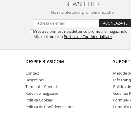
NEWSLETTER
Masini de tocat
Mixere
Nu rata ofertele si promotiile noastre
Multicooker
Prăjitoare de pâine
Vreau sa primesc newsletter cu promotiile magazinului.
Rasnite condimente
Afla mai multe in
Politica de Confidentialitate
Razatoare
Roboti de bucatarie
Sandwich-maker
DESPRE BIASICOM
SUPORT 
Storcătoare
Aparate de cafea
Contact
Metode de
Despre noi
Info trans
Accesorii
Termeni si Conditii
Politica d
Cafetiere
Retea de magazine
Garantia 
Espressoare
Politica Cookies
Formular 
Râșnițe de cafea
Politica de Confidentialitate
Formular 
Aparate de curatat bijuterii
Aparate de curățat cu aburi
Aparate de ingrijire tesaturi