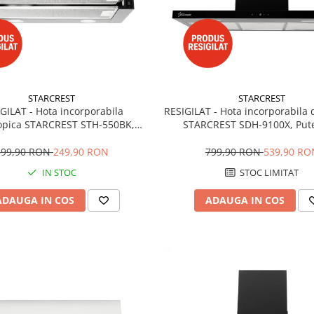
STARCREST
STARCREST
GILAT - Hota incorporabila
RESIGILAT - Hota incorporabila 
copica STARCREST STH-550BK,
STARCREST SDH-9100X, Put
 absorbtie 550 m3/h, 1 Motor, 2
absorbtie 800 m3/h, Control
pte putere, 60 cm, Negru
Iluminare LED, Clasa B, 90cm,
399,90 RON
249,90 RON
799,90 RON
539,90 RO
Sticla neagra
IN STOC
STOC LIMITAT
ADAUGA IN COS
ADAUGA IN COS