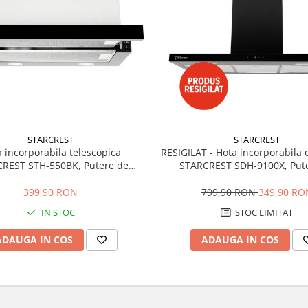
STARCREST
STARCREST
 incorporabila telescopica
RESIGILAT - Hota incorporabila 
REST STH-550BK, Putere de
STARCREST SDH-9100X, Put
ie 550 m3/h, 1 Motor, 2 Trepte
absorbtie 800 m3/h, Control
putere, 60 cm, Negru
Iluminare LED, Clasa B, 90cm,
399,90 RON
799,90 RON
349,90 RO
Sticla neagra
IN STOC
STOC LIMITAT
ADAUGA IN COS
ADAUGA IN COS