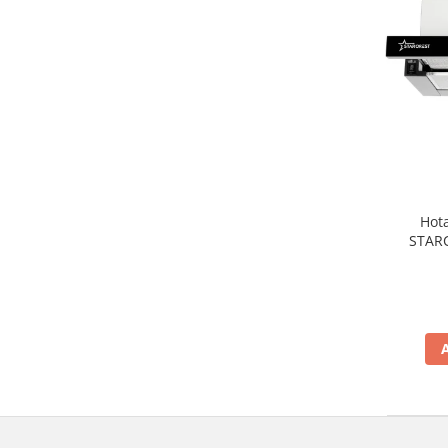
Vitrine pentru vinuri
Electrocasnice Mici
Accesorii aspiratoare
Aparate de bucatarie
Aparate de gatit cu aburi
Aparate de preparat desert
Aparate de vidat
Hota
Ascutitor cutite
STARC
Blendere
absorbt
Cântare de bucătărie
Feliatoare
Fierbătoare
Friteuze
Grătare electrice
Masini de gheata
Masini de paine