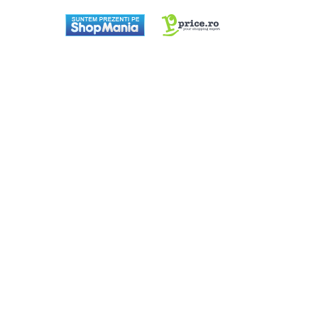
aparat de calcat vertical
Aparate de scame
Fiare de calcat
Statii de calcat
Aparate de masaj
Aparate de ras electrice
Aparate de tuns
Aparate faciale
Aspiratoare
Aspiratoare de geamuri
Cuptoare cu microunde
Cuptoare electrice
Cântare corporale
Epilatoare
Ingrijire locuinta