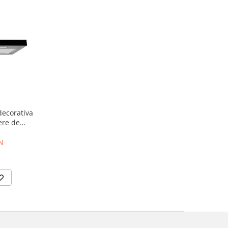
decorativa
ere de
 touch,
 Negru +
N