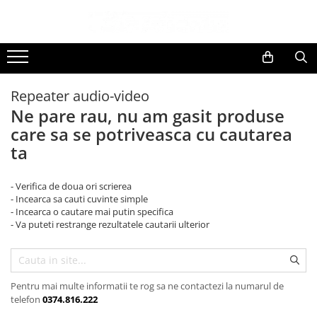
Toate Produsele
Black Friday
Repeater audio-video
Electrocasnice Mari
Ne pare rau, nu am gasit produse
Accesorii
care sa se potriveasca cu cautarea
Aparate frigorifice
ta
Accesorii frigorifice
Aparat cuburi de gheata
- Verifica de doua ori scrierea
Combine frigorifice
- Incearca sa cauti cuvinte simple
- Incearca o cautare mai putin specifica
Congelatoare
- Va puteti restrange rezultatele cautarii ulterior
Congelatoare verticale
Frigidere
Frigidere cu doua usi
Frigidere cu o usa
Pentru mai multe informatii te rog sa ne contactezi la numarul de
telefon
0374.816.222
Lazi frigorifice