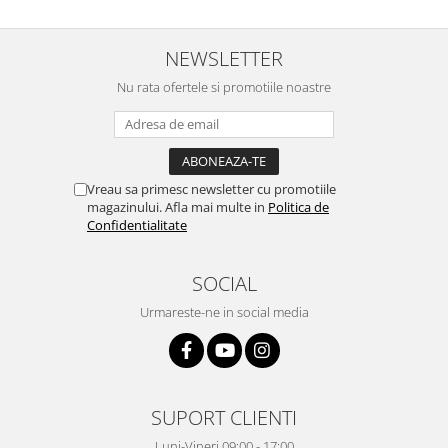
Uscatoare de rufe
Masini spalat vase
NEWSLETTER
Masini de spalat vase incorporabile
Masini de spalat vase
Nu rata ofertele si promotiile noastre
independente
odorizante
Open Box
Vreau sa primesc newsletter cu promotiile
Plite
magazinului. Afla mai multe in
Politica de
Incorporabile
Confidentialitate
Plite standard
Uscatoare de rufe
SOCIAL
Uscatoare cu condensare
Urmareste-ne in social media
Uscatoare cu pompa de caldura
Vitrine frigorifice
Vitrine pentru vinuri
SUPORT CLIENTI
Electrocasnice Mici
Luni-Vineri 09:00 - 17:00
Accesorii aspiratoare