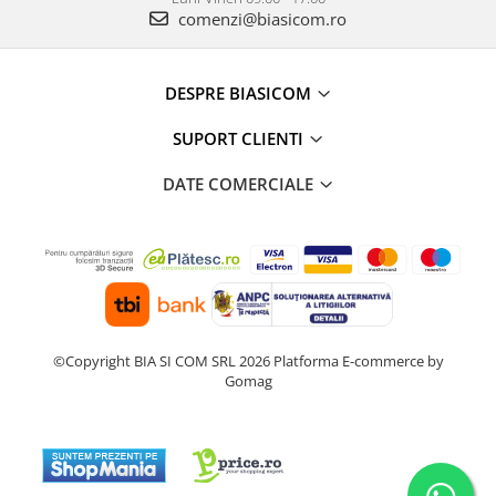
comenzi@biasicom.ro
Aparate de bucatarie
Aparate de gatit cu aburi
DESPRE BIASICOM
Aparate de preparat desert
Aparate de vidat
SUPORT CLIENTI
Ascutitor cutite
DATE COMERCIALE
Blendere
Cântare de bucătărie
Feliatoare
Fierbătoare
Friteuze
Grătare electrice
Masini de gheata
©Copyright BIA SI COM SRL 2026
Platforma E-commerce by
Gomag
Masini de paine
Masini de tocat
Mixere
Multicooker