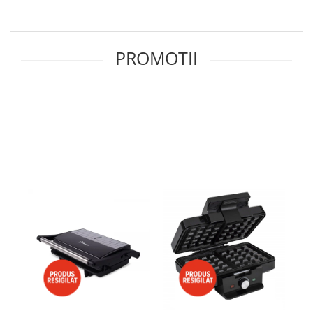
Minibaruri
Racitoare
Side by side
PROMOTII
Aragazuri
Aragazuri mixte
Aragazuri pe gaz
Cuptoare
Incorporabile
Cuptoare cu microunde
Cuptoare cu microunde
Detergenti lichid
Dulapuri Frigorifice
Hote
Hote de bucatarie
Hote traditionale
Incorporabile