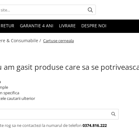
 RETUR
GARANTIE 4 ANI
LIVRARE
DESPRE NOI
ere & Consumabile /
Cartuse cerneala
 am gasit produse care sa se potriveasc
a
imple
n specifica
ele cautarii ulterior
te rog sa ne contactezi la numarul de telefon
0374.816.222