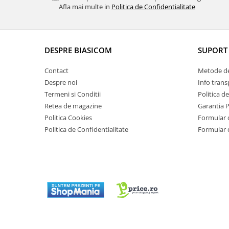
Masini de tocat
Afla mai multe in
Politica de Confidentialitate
Mixere
Multicooker
Prăjitoare de pâine
DESPRE BIASICOM
SUPORT 
Rasnite condimente
Razatoare
Contact
Metode de
Despre noi
Info trans
Roboti de bucatarie
Termeni si Conditii
Politica d
Sandwich-maker
Retea de magazine
Garantia 
Storcătoare
Politica Cookies
Formular 
Aparate de cafea
Politica de Confidentialitate
Formular 
Accesorii
Cafetiere
Espressoare
Râșnițe de cafea
Aparate de curatat bijuterii
Aparate de curățat cu aburi
Aparate de ingrijire tesaturi