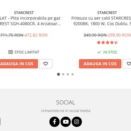
STARCREST
STARCREST
ita incorporabila pe gaz
Friteuza cu aer cald STARCRES
EST SGH-4080CR, 4 Arzatoare,
9200BK, 1800 W, Cos Dublu, 9 
Aprindere electrica
Termostat 80 - 200 °C, 8 pro
predefinite, Negru
711,75 RON
472,82 RON
349,90 RON
299,90 RON
STOC LIMITAT
IN STOC
ADAUGA IN COS
ADAUGA IN COS
SOCIAL
Urmareste-ne in social media