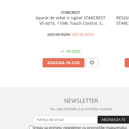
Vitrine pentru vinuri
STARCREST
Electrocasnice Mici
Aparat de vidat si sigilat STARCREST
RESIGILAT - Pl
VS-6016, 110W, Touch Control, 5
STARCR
Accesorii aspiratoare
Functii, Furtun de vidare caserole,
Aparate de bucatarie
Cutter incorporat, Negru/Inox
209,90 RON
189,90 RON
Aparate de gatit cu aburi
Aparate de preparat desert
IN STOC
Aparate de vidat
ADAUGA IN COS
Ascutitor cutite
Blendere
Cântare de bucătărie
Feliatoare
Fierbătoare
NEWSLETTER
Friteuze
Grătare electrice
Nu rata ofertele si promotiile noastre
Masini de gheata
Masini de paine
Vreau sa primesc newsletter cu promotiile magazinului.