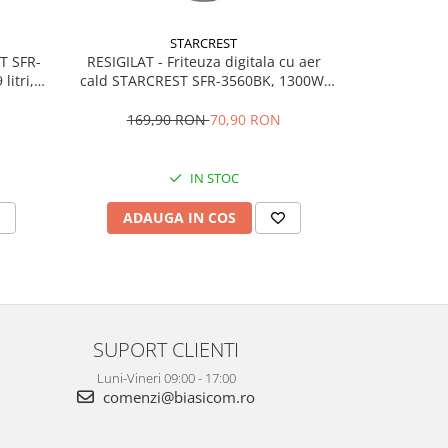
STARCREST
RESIGILAT
T SFR-
RESIGILAT - Friteuza digitala cu aer
STARCREST SE
litri,
cald STARCREST SFR-3560BK, 1300W,
zone de gatit
grame
3.5 Litri, Termostat 80 - 200 °C, 6
W, Touch cont
programe predefinite, Negru
710,
169,90 RON
70,90 RON
IN STOC
ADAU
ADAUGA IN COS
SUPORT CLIENTI
Luni-Vineri 09:00 - 17:00
comenzi@biasicom.ro