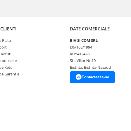
CLIENTI
DATE COMERCIALE
 Plata
BIA SI COM SRL
port
J06/165/1994
e Retur
RO5412428
Produselor
Str. Viilor Nr.10
de Retur
Bistrita, Bistrita-Nasaud
de Garantie
Contacteaza-ne