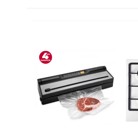
Side by side
Cuptoare cu microunde
Cuptoare cu microunde
Hote
Hote de bucatarie
Incorporabile
Aparate frigorifice incorporabile
Cuptoare cu microunde
incorporabile
Hote incorporabile
Plite incorporabile
Masini spalat vase
Masini de spalat vase incorporabile
Plite
Incorporabile
Plite standard
Vitrine frigorifice