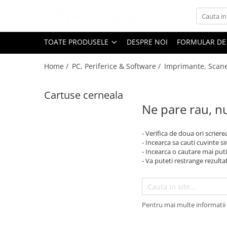
Toate Produsele
TOATE PRODUSELE
DESPRE NOI
FORMULAR DE
Black Friday
Home /
PC, Periferice & Software /
Imprimante, Scan
Electrocasnice Mari
Aparate frigorifice
Cartuse cerneala
Aparat cuburi de gheata
Ne pare rau, nu
Combine frigorifice
Congelatoare
- Verifica de doua ori scriere
Congelatoare verticale
- Incearca sa cauti cuvinte s
Frigidere
- Incearca o cautare mai puti
- Va puteti restrange rezultat
Frigidere cu doua usi
Frigidere cu o usa
Lazi frigorifice
Minibaruri
Pentru mai multe informatii 
Racitoare