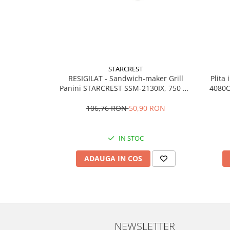
Vitrine pentru vinuri
Electrocasnice Mici
Accesorii aspiratoare
Aparate de bucatarie
STARCREST
Aparate de gatit cu aburi
RESIGILAT - Sandwich-maker Grill
Plita
Aparate de preparat desert
Panini STARCREST SSM-2130IX, 750 W,
4080C
Indicatar LED, Finisaj Premium Dark
electr
Aparate de vidat
Inox
106,76 RON
50,90 RON
Ascutitor cutite
Blendere
IN STOC
Cântare de bucătărie
Feliatoare
ADAUGA IN COS
Fierbătoare
Friteuze
Grătare electrice
Masini de gheata
Masini de paine
NEWSLETTER