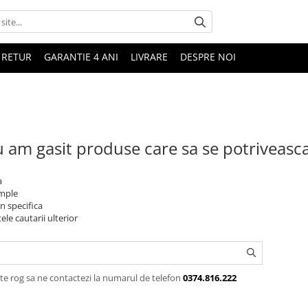
 RETUR
GARANTIE 4 ANI
LIVRARE
DESPRE NOI
 am gasit produse care sa se potriveasc
a
imple
n specifica
ele cautarii ulterior
te rog sa ne contactezi la numarul de telefon
0374.816.222