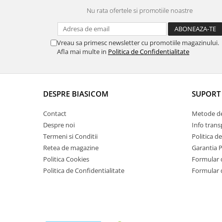
Masini de tocat
Nu rata ofertele si promotiile noastre
Mixere
Multicooker
Prăjitoare de pâine
Vreau sa primesc newsletter cu promotiile magazinului.
Afla mai multe in
Politica de Confidentialitate
Rasnite condimente
Razatoare
Roboti de bucatarie
DESPRE BIASICOM
SUPORT 
Sandwich-maker
Storcătoare
Contact
Metode de
Aparate de cafea
Despre noi
Info trans
Accesorii
Termeni si Conditii
Politica d
Retea de magazine
Garantia 
Cafetiere
Politica Cookies
Formular 
Espressoare
Politica de Confidentialitate
Formular 
Râșnițe de cafea
Aparate de curatat bijuterii
Aparate de curățat cu aburi
Aparate de ingrijire tesaturi