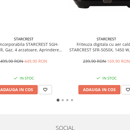
STARCREST
STARCREST
 incorporabila STARCREST SGH-
Friteuza digitala cu aer cal
R, Gaz, 4 arzatoare, Aprindere
STARCREST SFR-5050X, 1450 W, 5
ica, Gratare fonta, Design Retro,
Termostat 80 - 200 °C, 8 pro
Bej
predefinite, Negru
499,90 RON
449,90 RON
239,90 RON
169,90 RON
IN STOC
IN STOC
ADAUGA IN COS
ADAUGA IN COS
SOCIAL