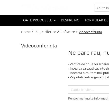
Toate Produsele
TOATE PRODUSELE
DESPRE NOI
FORMULAR DE
Black Friday
Home /
PC, Periferice & Software /
Videoconferinta
Electrocasnice Mari
Aparate frigorifice
Videoconferinta
Aparat cuburi de gheata
Ne pare rau, nu
Combine frigorifice
Congelatoare
- Verifica de doua ori scriere
Congelatoare verticale
- Incearca sa cauti cuvinte s
Frigidere
- Incearca o cautare mai puti
- Va puteti restrange rezultat
Frigidere cu doua usi
Frigidere cu o usa
Lazi frigorifice
Minibaruri
Pentru mai multe informatii 
Racitoare