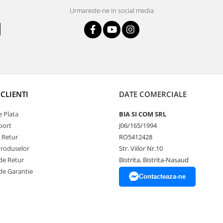
Urmareste-ne in social media
CLIENTI
DATE COMERCIALE
 Plata
BIA SI COM SRL
port
J06/165/1994
e Retur
RO5412428
Produselor
Str. Viilor Nr.10
de Retur
Bistrita, Bistrita-Nasaud
de Garantie
Contacteaza-ne