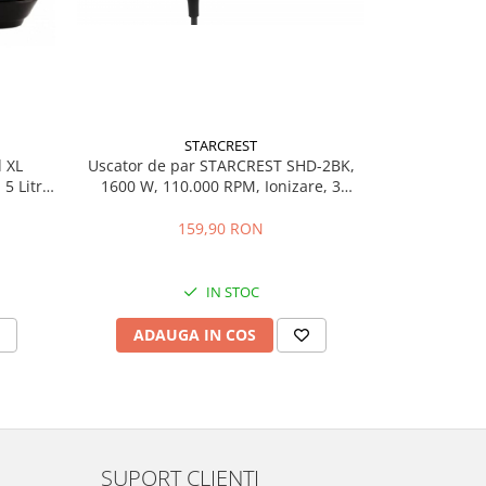
STARCREST
d XL
Uscator de par STARCREST SHD-2BK,
Set 2 role 
 Litri,
1600 W, 110.000 RPM, Ionizare, 3
vidat STARC
grame
Trepte de temperatura, 2 Trepte de
cm, rezistente
viteza, Buton de aer rece, Negru
lavabile in m
159,90 RON
39,
IN STOC
ADAUGA IN COS
ADAU
SUPORT CLIENTI