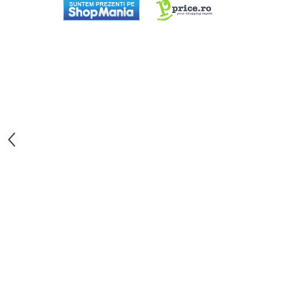
aparat de calcat vertical
Aparate de scame
Fiare de calcat
Statii de calcat
Aparate de masaj
Aparate de ras electrice
Aparate de tuns
Aparate faciale
Aspiratoare
Aspiratoare de geamuri
Cuptoare cu microunde
Cuptoare electrice
Cântare corporale
Epilatoare
Ingrijire locuinta