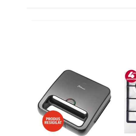
Side by side
Cuptoare cu microunde
Cuptoare cu microunde
Hote
Hote de bucatarie
Incorporabile
Aparate frigorifice incorporabile
Cuptoare cu microunde
incorporabile
Hote incorporabile
Plite incorporabile
Masini spalat vase
Masini de spalat vase incorporabile
Plite
Incorporabile
Plite standard
Vitrine frigorifice