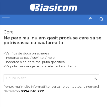
Toate Produsele
Black Friday
Core
Electrocasnice Mari
Ne pare rau, nu am gasit produse care sa se
Aparate frigorifice
potriveasca cu cautarea ta
Aparat cuburi de gheata
Combine frigorifice
- Verifica de doua ori scrierea
- Incearca sa cauti cuvinte simple
Congelatoare
- Incearca o cautare mai putin specifica
Congelatoare verticale
- Va puteti restrange rezultatele cautarii ulterior
Frigidere
Frigidere cu doua usi
Frigidere cu o usa
Pentru mai multe informatii te rog sa ne contactezi la numarul
Lazi frigorifice
de telefon
0374.816.222
Minibaruri
Racitoare