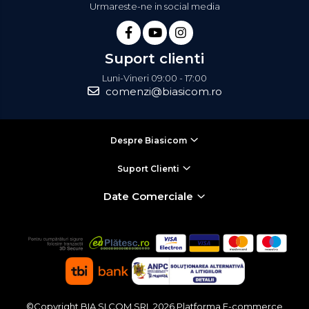
Urmareste-ne in social media
Masini de paine
Masini de tocat
Mixere
Suport clienti
Multicooker
Luni-Vineri 09:00 - 17:00
Prăjitoare de pâine
comenzi@biasicom.ro
Rasnite condimente
Razatoare
Roboti de bucatarie
Despre Biasicom
Sandwich-maker
Suport Clienti
Storcătoare
Date Comerciale
Aparate de cafea
Accesorii
Cafetiere
Espressoare
Râșnițe de cafea
Aparate de curatat bijuterii
©Copyright BIA SI COM SRL 2026
Platforma E-commerce