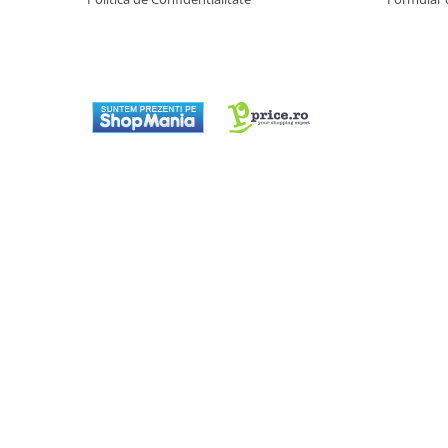
Aparate de bucatarie
Aparate de gatit cu aburi
Aparate de preparat desert
Aparate de vidat
Ascutitor cutite
Blendere
Cântare de bucătărie
Feliatoare
Fierbătoare
Friteuze
Grătare electrice
Masini de gheata
Masini de paine
Masini de tocat
Mixere
Multicooker