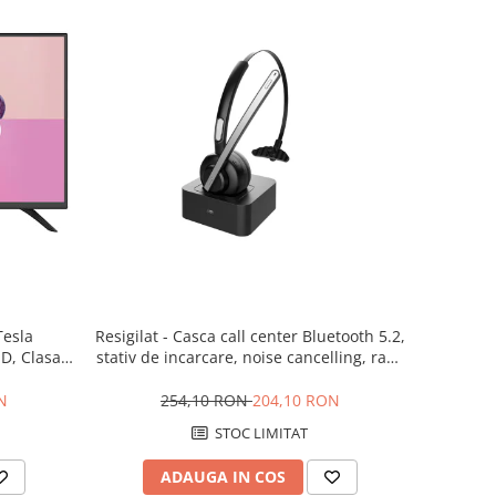
Resigilat - Casca call center Bluetooth 5.2,
Tesla
stativ de incarcare, noise cancelling, raza
D, Clasa
actiune 10 m, cipset BT8926B
 Dolby
254,10 RON
204,10 RON
N
STOC LIMITAT
ADAUGA IN COS