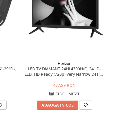
Horizon
"-29"Fix,
LED TV DIAMANT 24HL4300H/C, 24" D-
LED, HD Ready (720p) Very Narrow Design
(12mm), CME 100Hz, DVB-T2/C, Contrast
30000:1, 180 cd/m², 1xCI+, 1xHDMI...
477,89 RON
STOC LIMITAT
ADAUGA IN COS