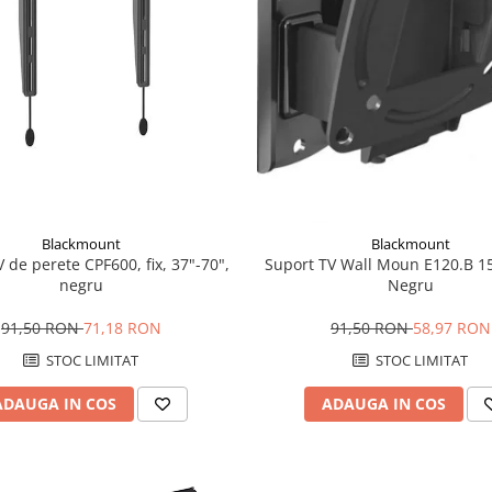
Blackmount
Blackmount
 de perete CPF600, fix, 37"-70",
Suport TV Wall Moun E120.B 15
negru
Negru
91,50 RON
71,18 RON
91,50 RON
58,97 RON
STOC LIMITAT
STOC LIMITAT
ADAUGA IN COS
ADAUGA IN COS