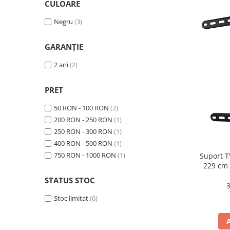
CULOARE
Aparate frigorifice incorporabile
Aragazuri incorporabile
Negru
(3)
Congelatoare incorporabile
GARANŢIE
Cuptoare cu microunde
incorporabile
2 ani
(2)
Cuptoare incorporabile
Hote incorporabile
PRET
Hote incorporabile incorporabile
50 RON - 100 RON
(2)
Plite incorporabile
200 RON - 250 RON
(1)
Masini de spalat rufe
250 RON - 300 RON
(1)
Amortizoare
400 RON - 500 RON
(1)
Masini de spalat cu uscator
750 RON - 1000 RON
(1)
Suport T
229 cm 
Masini de spalat rufe automate
STATUS STOC
Masini de spalat rufe cu uscator
Masini de spalat rufe
Stoc limitat
(6)
semiautomate
Masini de spalat rufe standard