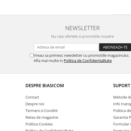
Uscatoare de rufe
Masini spalat vase
Masini de spalat vase incorporabile
Masini de spalat vase
NEWSLETTER
independente
Nu rata ofertele si promotiile noastre
odorizante
Open Box
Vreau sa primesc newsletter cu promotiile magazinului.
Plite
Afla mai multe in
Politica de Confidentialitate
Incorporabile
Plite standard
Uscatoare de rufe
DESPRE BIASICOM
SUPORT 
Uscatoare cu condensare
Contact
Metode de
Uscatoare cu pompa de caldura
Despre noi
Info trans
Vitrine frigorifice
Termeni si Conditii
Politica d
Vitrine pentru vinuri
Retea de magazine
Garantia 
Electrocasnice Mici
Politica Cookies
Formular 
Accesorii aspiratoare
Politica de Confidentialitate
Formular 