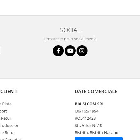
SOCIAL
Urmareste-ne in social media
CLIENTI
DATE COMERCIALE
 Plata
BIA SI COM SRL
port
J06/165/1994
e Retur
RO5412428
Produselor
Str. Viilor Nr.10
de Retur
Bistrita, Bistrita-Nasaud
de Garantie