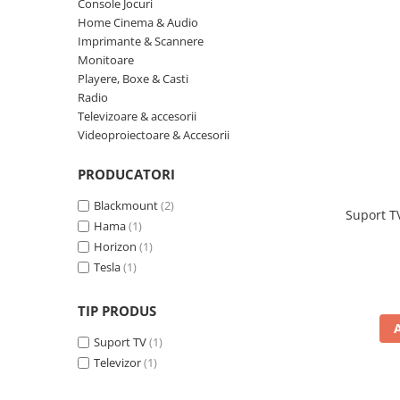
Console Jocuri
Minibaruri
Home Cinema & Audio
Racitoare
Imprimante & Scannere
Side by side
Monitoare
Aragazuri
Playere, Boxe & Casti
Radio
Aragazuri mixte
Televizoare & accesorii
Aragazuri pe gaz
Videoproiectoare & Accesorii
Cuptoare
PRODUCATORI
Incorporabile
Cuptoare cu microunde
Blackmount
(2)
Suport TV
Hama
(1)
Cuptoare cu microunde
Horizon
(1)
Detergenti lichid
Tesla
(1)
Dulapuri Frigorifice
Hote
TIP PRODUS
Hote de bucatarie
Suport TV
(1)
Hote traditionale
Televizor
(1)
Incorporabile