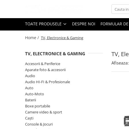
Toate Produsele
TOATE PRODUSELE
DESPRE NOI
FORMULAR DE
Black Friday
Home /
TV, Electronice & Gaming
Electrocasnice Mari
Accesorii
TV, El
TV, ELECTRONICE & GAMING
Aparate frigorifice
Afiseaza:
Accesorii frigorifice
Accesorii & Periferice
Aparate foto & accesorii
Aparat cuburi de gheata
Audio
Combine frigorifice
Audio HI-FI & Profesionale
Congelatoare
Auto
Congelatoare verticale
Auto-Moto
Baterii
Frigidere
Boxe portabile
Frigidere cu doua usi
Camere video & sport
Frigidere cu o usa
Caști
Lazi frigorifice
Console & Jocuri