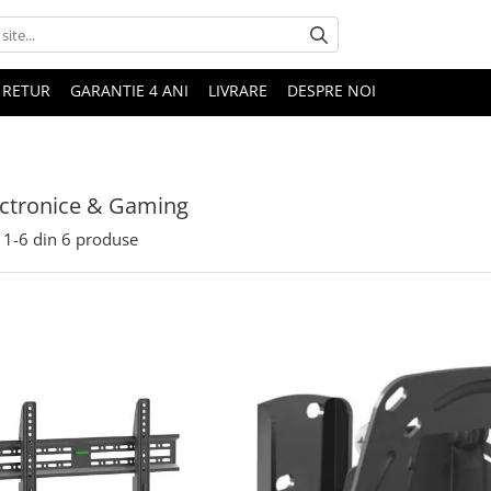
 RETUR
GARANTIE 4 ANI
LIVRARE
DESPRE NOI
ectronice & Gaming
1-
6
din
6
produse