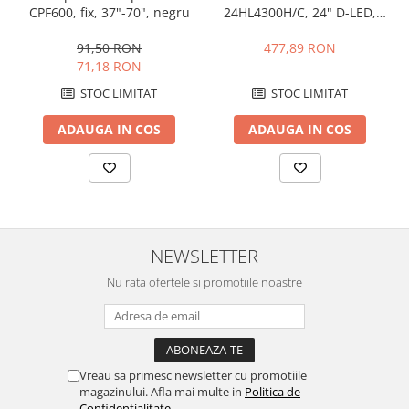
CPF600, fix, 37"-70", negru
24HL4300H/C, 24" D-LED,
HD Ready (720p) Very
Narrow Design (12mm),
91,50 RON
477,89 RON
CME 100Hz, DVB-T2/C,
71,18 RON
Contrast 30000:1, 180
STOC LIMITAT
STOC LIMITAT
cd/m², 1xCI+, 1xHDMI...
ADAUGA IN COS
ADAUGA IN COS
NEWSLETTER
Nu rata ofertele si promotiile noastre
Vreau sa primesc newsletter cu promotiile
magazinului. Afla mai multe in
Politica de
Confidentialitate