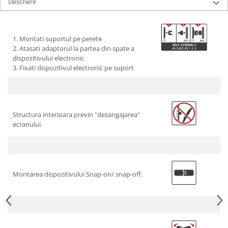
Descriere
Ingrijire locuinta
Televizoare
Aspiratoare
Videoproiectoare & Accesorii
Mopuri electrice cu abur
Accesorii videoproiectoare
1. Montati suportul pe perete
Ingrijire personala
Ecrane de proiectie
2. Atasati adaptorul la partea din spate a
dispozitivului electronic
Cantare corporale
Tabla interactiva
3. Fixati dispozitivul electronic pe suport
Ingrijire tesaturi
Videoproiectoare
Statii de calcat
Masini de cusut
Structura interioara previn "dezangajarea"
Ondulatoare
ecranului.
Perii de par electrice
Periute de dinti electrice
Pile electrice
Montarea dispozitivului Snap-on/ snap-off.
Placi de indreptat parul
Plite
Preparare alimente