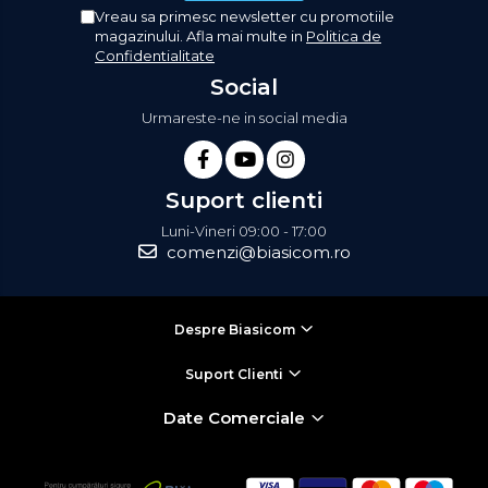
Aparate de curățat cu aburi
Vreau sa primesc newsletter cu promotiile
magazinului. Afla mai multe in
Politica de
Aparate de ingrijire tesaturi
Confidentialitate
aparat de calcat vertical
Social
Aparate de scame
Urmareste-ne in social media
Fiare de calcat
Statii de calcat
Aparate de masaj
Suport clienti
Aparate de ras electrice
Luni-Vineri 09:00 - 17:00
comenzi@biasicom.ro
Aparate de tuns
Aparate faciale
Aspiratoare
Despre Biasicom
Aspiratoare de geamuri
Suport Clienti
Cuptoare cu microunde
Date Comerciale
Cuptoare electrice
Cântare corporale