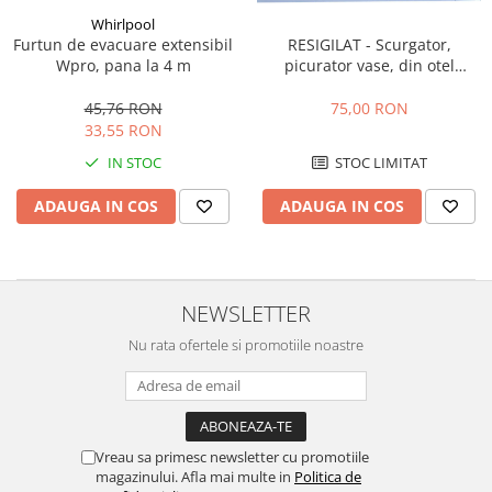
Radio
Whirlpool
Hote
Masini de tocat
Sisteme audio
Furtun de evacuare extensibil
RESIGILAT - Scurgator,
Mixere
Hote de bucatarie
Soundbar
Wpro, pana la 4 m
picurator vase, din otel
Multicooker
inoxidabil, pentru latime
Auto
Incorporabile
exterioara corp 500 mm
45,76 RON
75,00 RON
Prăjitoare de pâine
Accesorii electronice Auto
Aparate frigorifice incorporabile
33,55 RON
Rasnite condimente
Compresoare auto
Cuptoare cu microunde
IN STOC
STOC LIMITAT
Razatoare
incorporabile
Auto-Moto
Roboti de bucatarie
ADAUGA IN COS
ADAUGA IN COS
Hote incorporabile
Camere auto
Sandwich-maker
Plite incorporabile
Baterii
Storcătoare
Masini spalat vase
Baterii portabile
Aparate de cafea
Masini de spalat vase incorporabile
Boxe portabile
NEWSLETTER
Accesorii
Plite
Camere video & sport
Nu rata ofertele si promotiile noastre
Cafetiere
Incorporabile
Camere video sport
Espressoare
Plite standard
Caști
Râșnițe de cafea
Vitrine frigorifice
Aparate de curatat bijuterii
Console & Jocuri
Vitrine pentru vinuri
Vreau sa primesc newsletter cu promotiile
Aparate de curățat cu aburi
Accesorii console & PC
magazinului. Afla mai multe in
Politica de