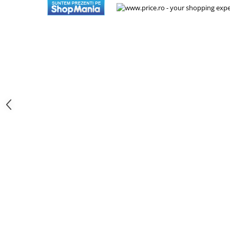
aparat de calcat vertical
Aparate de scame
Fiare de calcat
Statii de calcat
Aparate de masaj
Aparate de ras electrice
Aparate de tuns
Aparate faciale
Aspiratoare
Aspiratoare de geamuri
Cuptoare cu microunde
Cuptoare electrice
Cântare corporale
Epilatoare
Ingrijire locuinta