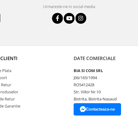
Urmareste-ne in social media
CLIENTI
DATE COMERCIALE
 Plata
BIA SI COM SRL
port
J06/165/1994
e Retur
RO5412428
Produselor
Str. Viilor Nr.10
de Retur
Bistrita, Bistrita-Nasaud
de Garantie
Contacteaza-ne