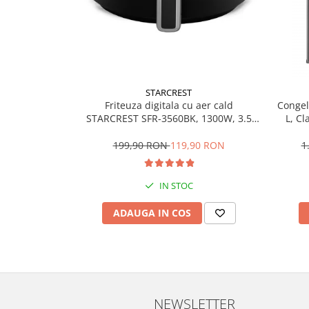
Vitrine pentru vinuri
Electrocasnice Mici
Accesorii aspiratoare
Aparate de bucatarie
STARCREST
Aparate de gatit cu aburi
Friteuza digitala cu aer cald
Congel
Aparate de preparat desert
STARCREST SFR-3560BK, 1300W, 3.5
L, Cl
Litri, Termostat 80 - 200 °C, 6 programe
rev
Aparate de vidat
predefinite, Negru
199,90 RON
119,90 RON
1
Ascutitor cutite
Blendere
IN STOC
Cântare de bucătărie
Feliatoare
ADAUGA IN COS
Fierbătoare
Friteuze
Grătare electrice
Masini de gheata
Masini de paine
NEWSLETTER