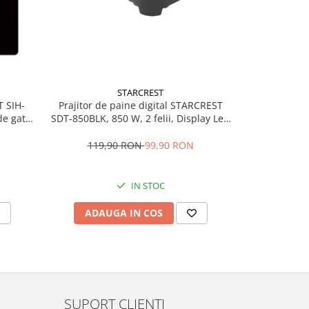
STARCREST
Prajitor de paine digital STARCREST
T SIH-
Aparat de v
SDT-850BLK, 850 W, 2 felii, Display Led
e gatit,
VS-3022, 
Touch, 4 Functii, Otel inoxidabil, Negru
trol,
Vidare umed
pentru ali
119,90 RON
99,90 RON
189,
incorporat,
IN STOC
ADAUGA IN COS
ADAU
SUPORT CLIENTI