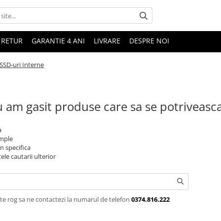
 RETUR
GARANTIE 4 ANI
LIVRARE
DESPRE NOI
SSD-uri Interne
 am gasit produse care sa se potriveasc
a
imple
n specifica
ele cautarii ulterior
te rog sa ne contactezi la numarul de telefon
0374.816.222