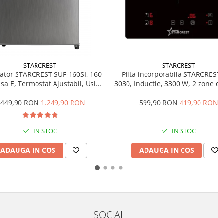
STARCREST
STARCREST
ator STARCREST SUF-160SI, 160
Plita incorporabila STARCRES
asa E, Termostat Ajustabil, Usi
3030, Inductie, 3300 W, 2 zone d
ersibile, H 142 cm, Argintiu
9 trepte de putere, Touch con
Timer, Sticla Neagra
.449,90 RON
1.249,90 RON
599,90 RON
419,90 RON
IN STOC
IN STOC
ADAUGA IN COS
ADAUGA IN COS
SOCIAL