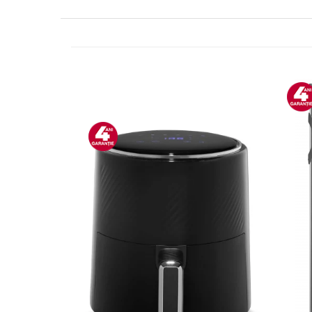
Side by side
Cuptoare cu microunde
Cuptoare cu microunde
Hote
Hote de bucatarie
Incorporabile
Aparate frigorifice incorporabile
Cuptoare cu microunde
incorporabile
Hote incorporabile
Plite incorporabile
Masini spalat vase
Masini de spalat vase incorporabile
Plite
Incorporabile
Plite standard
Vitrine frigorifice