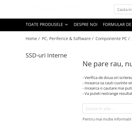
Toate Produsele
TOATE PRODUSELE
DESPRE NOI
FORMULAR DE
Black Friday
Home /
PC, Periferice & Software /
Componente PC /
Electrocasnice Mari
Aparate frigorifice
SSD-uri Interne
Aparat cuburi de gheata
Ne pare rau, nu
Combine frigorifice
Congelatoare
- Verifica de doua ori scriere
Congelatoare verticale
- Incearca sa cauti cuvinte s
Frigidere
- Incearca o cautare mai puti
- Va puteti restrange rezultat
Frigidere cu doua usi
Frigidere cu o usa
Lazi frigorifice
Minibaruri
Pentru mai multe informatii 
Racitoare