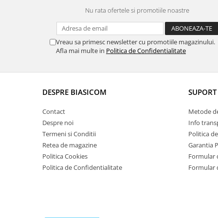
Masini de tocat
Nu rata ofertele si promotiile noastre
Mixere
Multicooker
Prăjitoare de pâine
Vreau sa primesc newsletter cu promotiile magazinului.
Afla mai multe in
Politica de Confidentialitate
Rasnite condimente
Razatoare
Roboti de bucatarie
DESPRE BIASICOM
SUPORT 
Sandwich-maker
Storcătoare
Contact
Metode de
Aparate de cafea
Despre noi
Info trans
Accesorii
Termeni si Conditii
Politica d
Retea de magazine
Garantia 
Cafetiere
Politica Cookies
Formular 
Espressoare
Politica de Confidentialitate
Formular 
Râșnițe de cafea
Aparate de curatat bijuterii
Aparate de curățat cu aburi
Aparate de ingrijire tesaturi