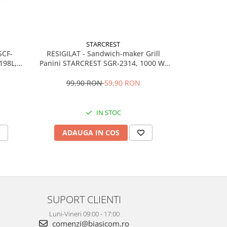
STARCREST
SCF-
RESIGILAT - Sandwich-maker Grill
RESIGILAT - 
198L,
Panini STARCREST SGR-2314, 1000 W,
850SLBK, 
gider,
Placi nonaderente, Deschidere 180°,
detasabil 1
Suprafata de gatire 23 x 14 cm, Negru
filtru dub
99,90 RON
59,90 RON
314,
IN STOC
ADAUGA IN COS
ADAU
SUPORT CLIENTI
Luni-Vineri 09:00 - 17:00
comenzi@biasicom.ro