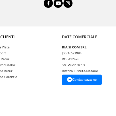
CLIENTI
DATE COMERCIALE
 Plata
BIA SI COM SRL
port
J06/165/1994
e Retur
RO5412428
Produselor
Str. Viilor Nr.10
de Retur
Bistrita, Bistrita-Nasaud
de Garantie
Contacteaza-ne