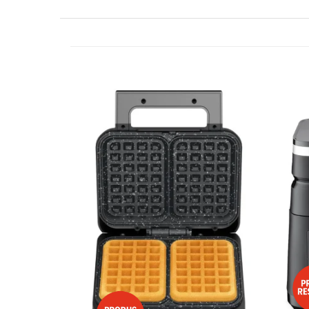
Side by side
Cuptoare cu microunde
Cuptoare cu microunde
Hote
Hote de bucatarie
Incorporabile
Aparate frigorifice incorporabile
Cuptoare cu microunde
incorporabile
Hote incorporabile
Plite incorporabile
Masini spalat vase
Masini de spalat vase incorporabile
Plite
Incorporabile
Plite standard
Vitrine frigorifice