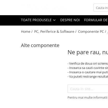
Toate Produsele
TOATE PRODUSELE
DESPRE NOI
FORMULAR DE
Black Friday
Home /
PC, Periferice & Software /
Componente PC /
Electrocasnice Mari
Aparate frigorifice
Alte componente
Aparat cuburi de gheata
Ne pare rau, nu
Combine frigorifice
Congelatoare
- Verifica de doua ori scriere
Congelatoare verticale
- Incearca sa cauti cuvinte s
Frigidere
- Incearca o cautare mai puti
- Va puteti restrange rezultat
Frigidere cu doua usi
Frigidere cu o usa
Lazi frigorifice
Minibaruri
Pentru mai multe informatii 
Racitoare