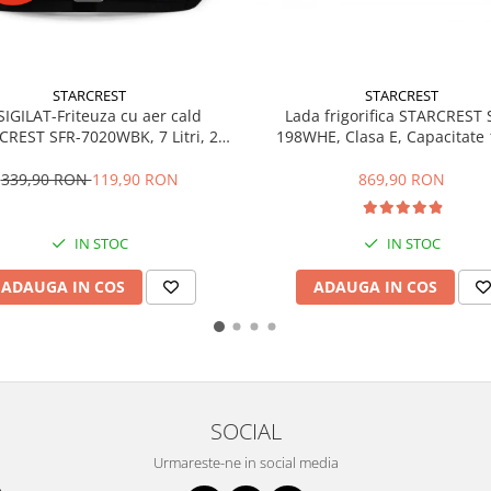
STARCREST
STARCREST
IGILAT-Friteuza cu aer cald
Lada frigorifica STARCREST 
REST SFR-7020WBK, 7 Litri, 2
198WHE, Clasa E, Capacitate 
mente incalzire superioara /
Sistem convertibil - functie fri
oara, 2000 W, Termostat 80 - 200
Termostat reglabil, Alb
339,90 RON
119,90 RON
869,90 RON
2 programe predefinite, Negru
IN STOC
IN STOC
ADAUGA IN COS
ADAUGA IN COS
SOCIAL
Urmareste-ne in social media