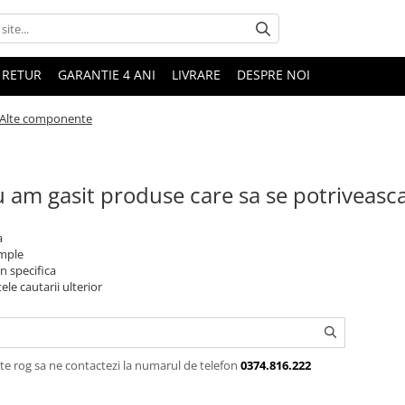
 RETUR
GARANTIE 4 ANI
LIVRARE
DESPRE NOI
Alte componente
 am gasit produse care sa se potriveasc
a
imple
n specifica
ele cautarii ulterior
te rog sa ne contactezi la numarul de telefon
0374.816.222