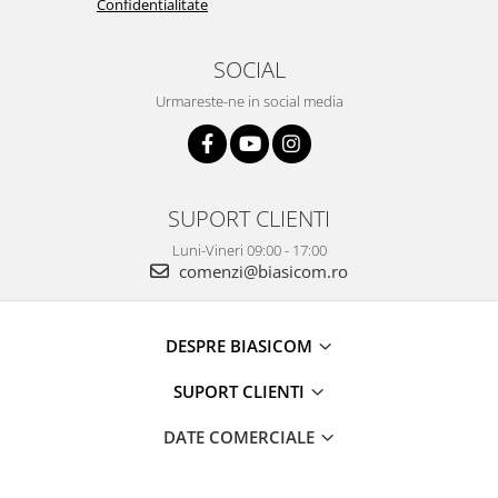
Confidentialitate
Vitrine pentru vinuri
Electrocasnice Mici
SOCIAL
Accesorii aspiratoare
Urmareste-ne in social media
Aparate de bucatarie
Aparate de gatit cu aburi
Aparate de preparat desert
SUPORT CLIENTI
Aparate de vidat
Ascutitor cutite
Luni-Vineri 09:00 - 17:00
comenzi@biasicom.ro
Blendere
Cântare de bucătărie
Feliatoare
DESPRE BIASICOM
Fierbătoare
SUPORT CLIENTI
Friteuze
Grătare electrice
DATE COMERCIALE
Masini de gheata
Masini de paine