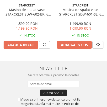
Side by side
STARCREST
STARCREST
Cuptoare cu microunde
Masina de spalat vase
Masina de spalat vase
STARCREST SDW-601-SL, 6
STARCREST SDW-602-BK, 6
Cuptoare cu microunde
seturi, 5 programe, Clasa D,
seturi, 5 programe, Clasa D,
Hote
Panou control sticla neagra,
Panou frontal sticla neagra,
1.499,90 RON
1.599,90 RON
Panou comanda digital, Mod
Panou comanda digital, Mod
Hote de bucatarie
1.099,90 RON
1.199,90 RON
Eco, Instalare Flexibila, Gri
Eco, Instalare Flexibila, Negru
Incorporabile
IN STOC
IN STOC
Aparate frigorifice incorporabile
ADAUGA IN COS
ADAUGA IN COS
Cuptoare cu microunde
incorporabile
Hote incorporabile
Plite incorporabile
NEWSLETTER
Masini spalat vase
Nu rata ofertele si promotiile noastre
Masini de spalat vase incorporabile
Plite
Incorporabile
Vreau sa primesc newsletter cu promotiile
Plite standard
magazinului. Afla mai multe in
Politica de
Vitrine frigorifice