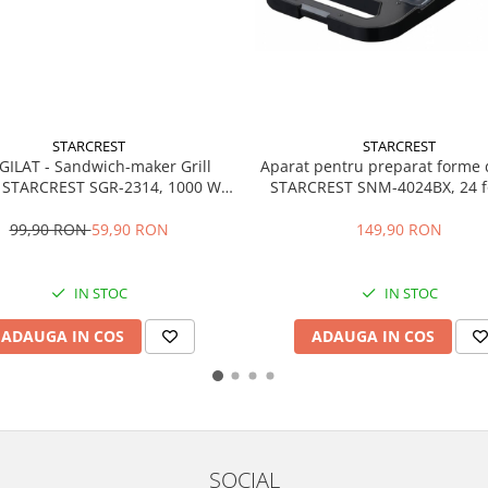
STARCREST
STARCREST
Aparat pentru preparat forme 
GILAT - Sandwich-maker Grill
STARCREST SNM-4024BX, 24 f
i STARCREST SGR-2314, 1000 W,
1400W, Indicator luminos, P
 nonaderente, Deschidere 180°,
antiaderente, Negru/Ino
ata de gatire 23 x 14 cm, Negru
149,90 RON
99,90 RON
59,90 RON
IN STOC
IN STOC
ADAUGA IN COS
ADAUGA IN COS
SOCIAL