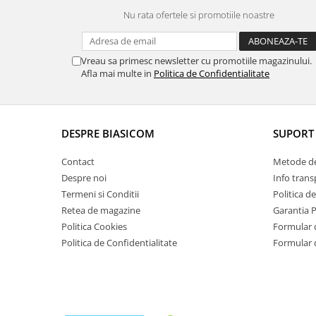
Uscatoare de rufe
Nu rata ofertele si promotiile noastre
Masini spalat vase
Masini de spalat vase incorporabile
Masini de spalat vase
Vreau sa primesc newsletter cu promotiile magazinului.
Afla mai multe in
Politica de Confidentialitate
independente
odorizante
Open Box
DESPRE BIASICOM
SUPORT 
Plite
Incorporabile
Contact
Metode de
Plite standard
Despre noi
Info trans
Termeni si Conditii
Politica d
Uscatoare de rufe
Retea de magazine
Garantia 
Uscatoare cu condensare
Politica Cookies
Formular 
Uscatoare cu pompa de caldura
Politica de Confidentialitate
Formular 
Vitrine frigorifice
Vitrine pentru vinuri
Electrocasnice Mici
Accesorii aspiratoare