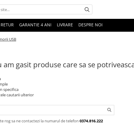
 RETUR
GARANTIE 4 ANI
LIVRARE
DESPRE NOI
orii USB
 am gasit produse care sa se potriveasc
a
imple
n specifica
ele cautarii ulterior
te rog sa ne contactezi la numarul de telefon
0374.816.222