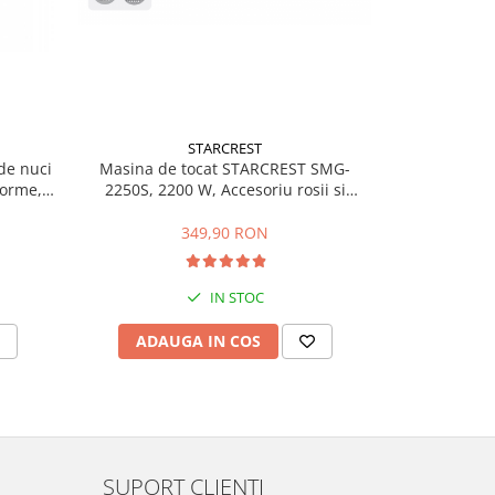
STARCREST
de nuci
Masina de tocat STARCREST SMG-
RESIGILAT -
orme,
2250S, 2200 W, Accesoriu rosii si
waffe Tristar
laci
carnati, 3 site de taiere, Cutit inox, Gri
Term
x
349,90 RON
96,
IN STOC
ADAUGA IN COS
ADAU
SUPORT CLIENTI