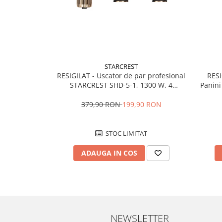
Aparate frigorifice incorporabile
Aragazuri incorporabile
Congelatoare incorporabile
Cuptoare cu microunde
incorporabile
STARCREST
Cuptoare incorporabile
RESIGILAT - Uscator de par profesional
RESI
Hote incorporabile
STARCREST SHD-5-1, 1300 W, 4
Panin
Accesorii incluse, 3 Trepte de viteza, 3
Placi
Hote incorporabile incorporabile
Trepte de temperatura, Buton de aer
Supraf
379,90 RON
199,90 RON
Plite incorporabile
rece, Gri
Masini de spalat rufe
STOC LIMITAT
Amortizoare
Masini de spalat cu uscator
ADAUGA IN COS
Masini de spalat rufe automate
Masini de spalat rufe cu uscator
Masini de spalat rufe
semiautomate
Masini de spalat rufe standard
NEWSLETTER