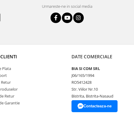
Urmareste-ne in social media
CLIENTI
DATE COMERCIALE
 Plata
BIA SI COM SRL
port
J06/165/1994
e Retur
RO5412428
Produselor
Str. Viilor Nr.10
de Retur
Bistrita, Bistrita-Nasaud
de Garantie
Contacteaza-ne