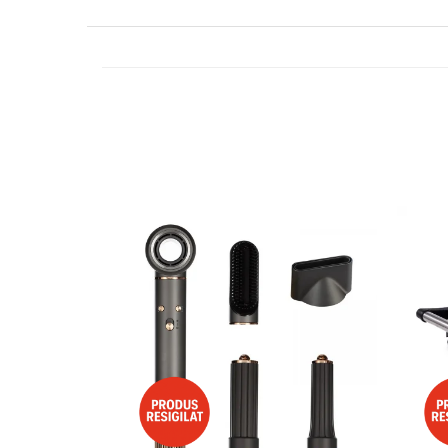
Minibaruri
Racitoare
Side by side
Aragazuri
Aragazuri mixte
Aragazuri pe gaz
Cuptoare
Incorporabile
Cuptoare cu microunde
Cuptoare cu microunde
Detergenti lichid
Dulapuri Frigorifice
Hote
Hote de bucatarie
Hote traditionale
Incorporabile