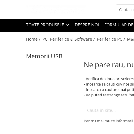
Toate Produsele
TOATE PRODUSELE
DESPRE NOI
FORMULAR DE
Black Friday
Home /
PC, Periferice & Software /
Periferice PC /
Mem
Electrocasnice Mari
Accesorii
Memorii USB
Aparate frigorifice
Ne pare rau, nu
Accesorii frigorifice
Aparat cuburi de gheata
- Verifica de doua ori scriere
Combine frigorifice
- Incearca sa cauti cuvinte s
Congelatoare
- Incearca o cautare mai puti
- Va puteti restrange rezultat
Congelatoare verticale
Frigidere
Frigidere cu doua usi
Frigidere cu o usa
Pentru mai multe informatii 
Lazi frigorifice