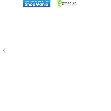
Aparate de bucatarie
Aparate de gatit cu aburi
Aparate de preparat desert
Aparate de vidat
Ascutitor cutite
Blendere
Cântare de bucătărie
Feliatoare
Fierbătoare
Friteuze
Grătare electrice
Masini de gheata
Masini de paine
Masini de tocat
Mixere
Multicooker