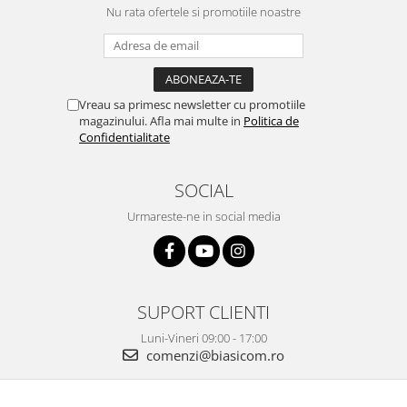
Nu rata ofertele si promotiile noastre
Vitrine pentru vinuri
Electrocasnice Mici
Accesorii aspiratoare
Aparate de bucatarie
Vreau sa primesc newsletter cu promotiile
magazinului. Afla mai multe in
Politica de
Aparate de gatit cu aburi
Confidentialitate
Aparate de preparat desert
Aparate de vidat
SOCIAL
Ascutitor cutite
Urmareste-ne in social media
Blendere
Cântare de bucătărie
Feliatoare
Fierbătoare
SUPORT CLIENTI
Friteuze
Luni-Vineri 09:00 - 17:00
Grătare electrice
comenzi@biasicom.ro
Masini de gheata
Masini de paine