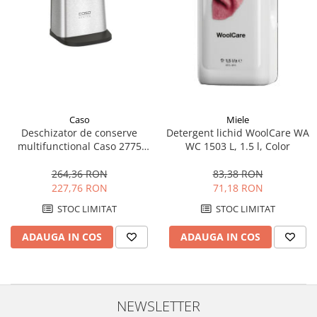
Side by side
Cuptoare cu microunde
Cuptoare cu microunde
Hote
Hote de bucatarie
Incorporabile
Caso
Miele
Aparate frigorifice incorporabile
Deschizator de conserve
Detergent lichid WoolCare WA
Cuptoare cu microunde
multifunctional Caso 2775
WC 1503 L, 1.5 l, Color
incorporabile
D10, 68 W, Accesoriu pentru
sticle si ascutirea cutitelor,
264,36 RON
83,38 RON
Hote incorporabile
Inox/Negru
227,76 RON
71,18 RON
Plite incorporabile
STOC LIMITAT
STOC LIMITAT
Masini spalat vase
Masini de spalat vase incorporabile
ADAUGA IN COS
ADAUGA IN COS
Plite
Incorporabile
Plite standard
NEWSLETTER
Vitrine frigorifice