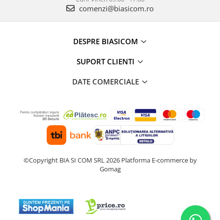
Masini de tocat
comenzi@biasicom.ro
Preparare ceai si cafea
Aparate de spumat lapte
DESPRE BIASICOM
Espressoare
Preparare desert
SUPORT CLIENTI
accesori inghetata
DATE COMERCIALE
Aparate de facut inghetata
Preparare paine
Masini de facut paine
Prajitoare de paine
Storcatoare
Storcatoare
©Copyright BIA SI COM SRL 2026
Platforma E-commerce by
Tigai
Gomag