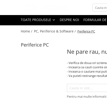
Toate Produsele
TOATE PRODUSELE
DESPRE NOI
FORMULAR DE
Black Friday
Home /
PC, Periferice & Software /
Periferice PC
Electrocasnice Mari
Aparate frigorifice
Periferice PC
Aparat cuburi de gheata
Ne pare rau, nu
Combine frigorifice
Congelatoare
- Verifica de doua ori scriere
Congelatoare verticale
- Incearca sa cauti cuvinte s
Frigidere
- Incearca o cautare mai puti
- Va puteti restrange rezultat
Frigidere cu doua usi
Frigidere cu o usa
Lazi frigorifice
Minibaruri
Pentru mai multe informatii 
Racitoare