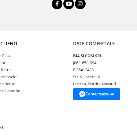
CLIENTI
DATE COMERCIALE
 Plata
BIA SI COM SRL
port
J06/165/1994
e Retur
RO5412428
Produselor
Str. Viilor Nr.10
de Retur
Bistrita, Bistrita-Nasaud
de Garantie
Contacteaza-ne