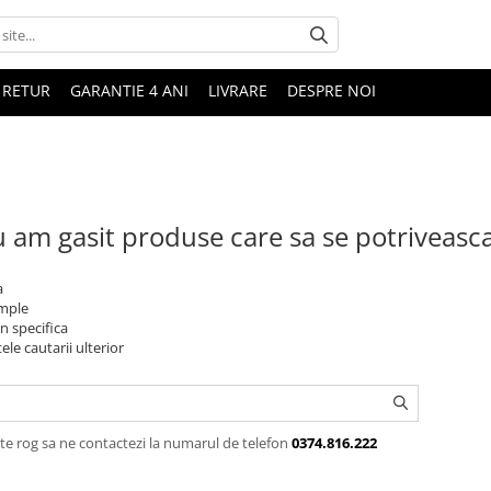
 RETUR
GARANTIE 4 ANI
LIVRARE
DESPRE NOI
 am gasit produse care sa se potriveasc
a
imple
n specifica
ele cautarii ulterior
te rog sa ne contactezi la numarul de telefon
0374.816.222