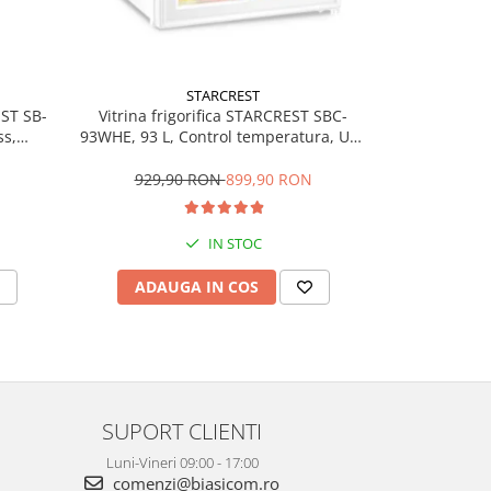
STARCREST
EST SB-
Vitrina frigorifica STARCREST SBC-
Frigider 
ss,
93WHE, 93 L, Control temperatura, Usa
46BKE, 46 l,
are,
sticla, H 83.2 cm, Alb
Putere
929,90 RON
899,90 RON
519,
IN STOC
ADAUGA IN COS
ADAU
SUPORT CLIENTI
Luni-Vineri 09:00 - 17:00
comenzi@biasicom.ro