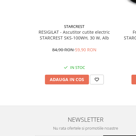
Vitrine pentru vinuri
Electrocasnice Mici
Accesorii aspiratoare
STARCREST
RESIGILAT - Ascutitor cutite electric
F
Aparate de bucatarie
STARCREST SKS-100WH, 30 W, Alb
STARC
Litri, 
Aparate de gatit cu aburi
84,90 RON
59,90 RON
Aparate de preparat desert
Aparate de vidat
IN STOC
Ascutitor cutite
Blendere
ADAUGA IN COS
Cântare de bucătărie
Feliatoare
Fierbătoare
Friteuze
Grătare electrice
NEWSLETTER
Masini de gheata
Nu rata ofertele si promotiile noastre
Masini de paine