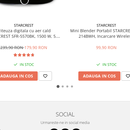
STARCREST
STARCREST
Mini Blender Portabil STARCR
riteuza digitala cu aer cald
214BWH, Incarcare Wirele
REST SFR-5570BK, 1500 W, 5.5
Multifunctional, Auto-curat
Termostat 80 - 200 °C, 8 programe
Capacitate 350ml, 4 Lame 3D, 
predefinite, Negru
99,90 RON
239,90 RON
179,90 RON
20.000 rpm, Alb
IN STOC
IN STOC
ADAUGA IN COS
ADAUGA IN COS
SOCIAL
Urmareste-ne in social media