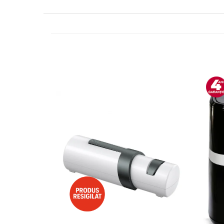
Side by side
Cuptoare cu microunde
Cuptoare cu microunde
Hote
Hote de bucatarie
Incorporabile
Aparate frigorifice incorporabile
Cuptoare cu microunde
incorporabile
Hote incorporabile
Plite incorporabile
Masini spalat vase
Masini de spalat vase incorporabile
Plite
Incorporabile
Plite standard
Vitrine frigorifice