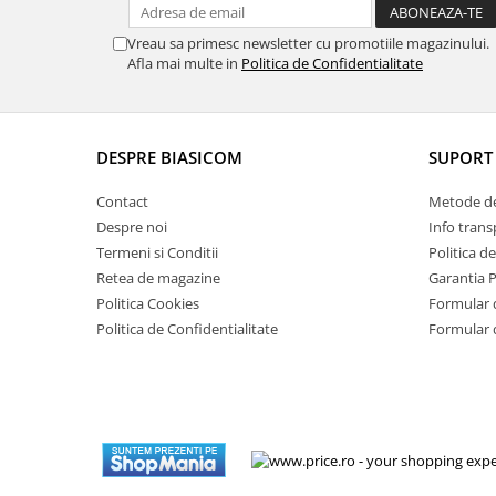
Masini de tocat
Mixere
Vreau sa primesc newsletter cu promotiile magazinului.
Afla mai multe in
Politica de Confidentialitate
Multicooker
Prăjitoare de pâine
Rasnite condimente
Razatoare
DESPRE BIASICOM
SUPORT 
Roboti de bucatarie
Contact
Metode de
Sandwich-maker
Despre noi
Info trans
Storcătoare
Termeni si Conditii
Politica d
Aparate de cafea
Retea de magazine
Garantia 
Accesorii
Politica Cookies
Formular 
Politica de Confidentialitate
Formular 
Cafetiere
Espressoare
Râșnițe de cafea
Aparate de curatat bijuterii
Aparate de curățat cu aburi
Aparate de ingrijire tesaturi