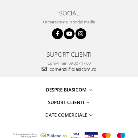
Vitrine pentru vinuri
SOCIAL
Electrocasnice Mici
Urmareste-ne in social media
Accesorii aspiratoare
Aparate de bucatarie
Aparate de gatit cu aburi
Aparate de preparat desert
SUPORT CLIENTI
Aparate de vidat
Luni-Vineri 09:00 - 17:00
Ascutitor cutite
comenzi@biasicom.ro
Blendere
Cântare de bucătărie
DESPRE BIASICOM
Feliatoare
Fierbătoare
SUPORT CLIENTI
Friteuze
DATE COMERCIALE
Grătare electrice
Masini de gheata
Masini de paine