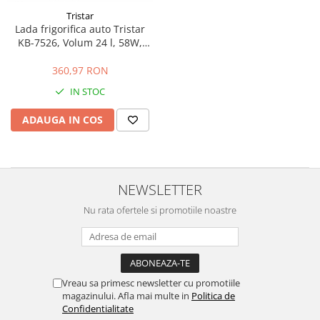
Side by side
Tristar
Cuptoare cu microunde
Lada frigorifica auto Tristar
KB-7526, Volum 24 l, 58W,
Cuptoare cu microunde
racire/inclazire, Incarcare
Hote
auto, Gri
360,97 RON
Hote de bucatarie
IN STOC
Incorporabile
ADAUGA IN COS
Aparate frigorifice incorporabile
Cuptoare cu microunde
incorporabile
Hote incorporabile
NEWSLETTER
Plite incorporabile
Nu rata ofertele si promotiile noastre
Masini spalat vase
Masini de spalat vase incorporabile
Plite
Incorporabile
Vreau sa primesc newsletter cu promotiile
magazinului. Afla mai multe in
Politica de
Plite standard
Confidentialitate
Vitrine frigorifice