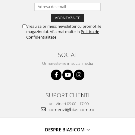
Vitrine pentru vinuri
Electrocasnice Mici
Accesorii aspiratoare
Vreau sa primesc newsletter cu promotiile
magazinului. Afla mai multe in
Politica de
Aparate de bucatarie
Confidentialitate
Aparate de gatit cu aburi
Aparate de preparat desert
SOCIAL
Aparate de vidat
Urmareste-ne in social media
Ascutitor cutite
Blendere
Cântare de bucătărie
Feliatoare
SUPORT CLIENTI
Fierbătoare
Luni-Vineri 09:00 - 17:00
Friteuze
comenzi@biasicom.ro
Grătare electrice
Masini de gheata
DESPRE BIASICOM
Masini de paine