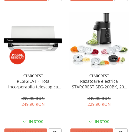
STARCREST
STARCREST
RESIGILAT - Hota
Razatoare electrica
incorporabila telescopica
STARCREST SEG-200BK, 200
STARCREST STH-550BK,
W, 7 moduri de taiere, Negru
Putere de absorbtie 550 m3/h,
399,90 RON
349,90 RON
1 Motor, 2 Trepte putere, 60
249,90 RON
229,90 RON
cm, Negru
IN STOC
IN STOC