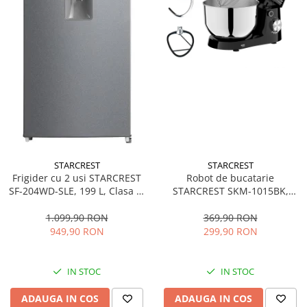
STARCREST
STARCREST
Frigider cu 2 usi STARCREST
Robot de bucatarie
SF-204WD-SLE, 199 L, Clasa E,
STARCREST SKM-1015BK,
Dozator Apa, Iluminare LED,
1500 W, Bol 4.5 L Inox, 5
Termostat Ajustabil, Usi
Accesorii, 10 Viteze + Pulse,
1.099,90 RON
369,90 RON
reversibile, H 143 cm, Argintiu
Negru
949,90 RON
299,90 RON
IN STOC
IN STOC
ADAUGA IN COS
ADAUGA IN COS