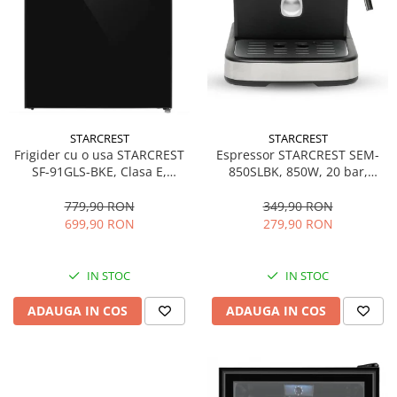
STARCREST
STARCREST
Espressor STARCREST SEM-
Frigider cu o usa STARCREST
850SLBK, 850W, 20 bar,
SF-91GLS-BKE, Clasa E,
rezervor detasabil 1.5L,
Capacitate 91L, Iluminare
dispozitiv spumare, filtru
interioara, H 83 cm, Sticla
349,90 RON
779,90 RON
dublu din inox, Negru/Inox
Neagra
279,90 RON
699,90 RON
IN STOC
IN STOC
ADAUGA IN COS
ADAUGA IN COS