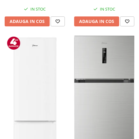
Mediaplayere
Sisteme audio
IN STOC
IN STOC
Imprimante & Scannere
ADAUGA IN COS
ADAUGA IN COS
Monitoare
Playere, Boxe & Casti
Radio cu ceas & portabile
Radio
Televizoare & accesorii
Accesorii smart TV
Suporturi TV / Monitor
Televizoare
Videoproiectoare & Accesorii
Accesorii videoproiectoare
Ecrane de proiectie
Tabla interactiva
Videoproiectoare
Casa & Bricolaj