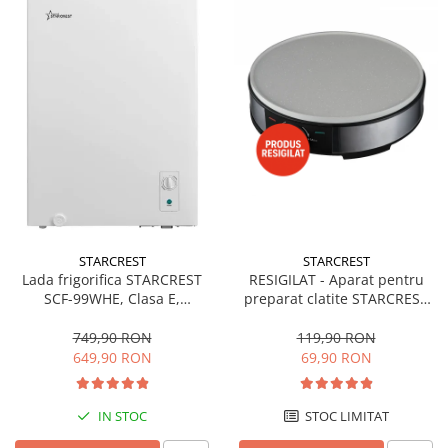
STARCREST
STARCREST
Lada frigorifica STARCREST
RESIGILAT - Aparat pentru
SCF-99WHE, Clasa E,
preparat clatite STARCREST
Capacitate 99L, Sistem
SCM-3212, 1200W, Placa cu
convertibil - functie frigider,
invelis ceramic antiaderent,
749,90 RON
119,90 RON
Termostat reglabil, Alb
30 cm, Inox / Negru
649,90 RON
69,90 RON
IN STOC
STOC LIMITAT