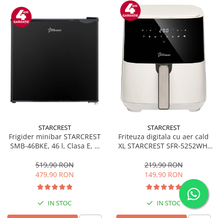
STARCREST
STARCREST
Frigider minibar STARCREST
Friteuza digitala cu aer cald
SMB-46BKE, 46 l, Clasa E, H
XL STARCREST SFR-5252WH,
49.5 cm, Negru
1450 W, 5 Litri, Termostat 80 -
200 °C, 8 programe
519,90 RON
219,90 RON
predefinite, Alb
479,90 RON
149,90 RON
IN STOC
IN STOC