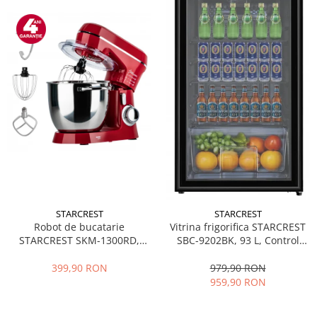
STARCREST
STARCREST
Robot de bucatarie
Vitrina frigorifica STARCREST
STARCREST SKM-1300RD,
SBC-9202BK, 93 L, Control
1300W, Bol 5.2 L Inox, 4
temperatura, Usa sticla, H
Accesorii, 10 Viteze + Pulse,
83.2 cm, Negru
399,90 RON
979,90 RON
Angrenaje metalice, Rosu
959,90 RON