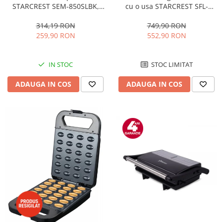
STARCREST SEM-850SLBK,
cu o usa STARCREST SFL-
850W, 20 bar, rezervor
92WHE, Clasa E, Capacitate
detasabil 1.5L, dispozitiv
92L, Iluminare interioara,H 83
314,19 RON
749,90 RON
spumare, filtru dublu din
cm, Alb
259,90 RON
552,90 RON
inox, Negru/Inox
IN STOC
STOC LIMITAT
ADAUGA IN COS
ADAUGA IN COS