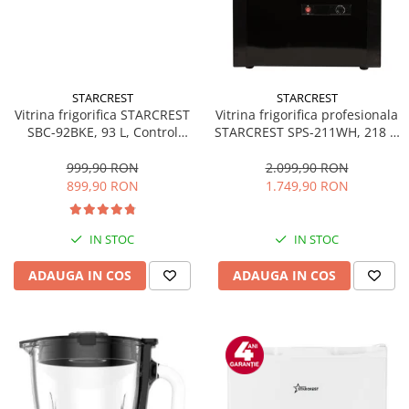
STARCREST
STARCREST
Vitrina frigorifica STARCREST
Vitrina frigorifica profesionala
SBC-92BKE, 93 L, Control
STARCREST SPS-211WH, 218 L,
temperatura, Usa sticla, H
Termostat reglabil, Iluminare
83.2 cm, Negru
LED, H 141 cm, Negru
999,90 RON
2.099,90 RON
899,90 RON
1.749,90 RON
IN STOC
IN STOC
ADAUGA IN COS
ADAUGA IN COS