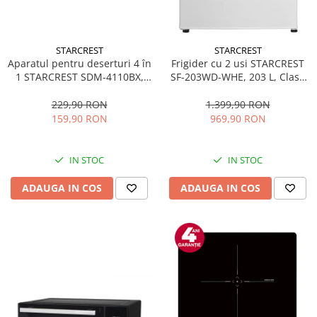
STARCREST
STARCREST
Aparatul pentru deserturi 4 în
Frigider cu 2 usi STARCREST
1 STARCREST SDM-4110BX,
SF-203WD-WHE, 203 L, Clasa
800W, placi detasabile cu
E, Dozator Apa, Iluminare LED,
invelis ceramic pentru vafe,
Termostat Ajustabil, Usi
229,90 RON
1.399,90 RON
nuci, gogosi si smile
reversibile, H 145 cm, Alb
159,90 RON
969,90 RON
sandwich, negru
IN STOC
IN STOC
ADAUGA IN COS
ADAUGA IN COS