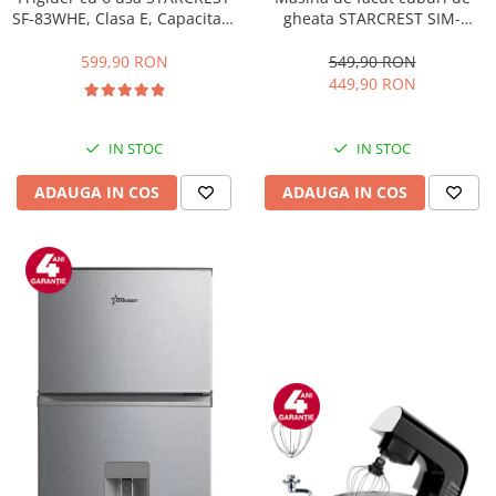
gheata STARCREST SIM-
SF-83WHE, Clasa E, Capacitate
1201IX, Capacitate 12Kg/24h,
83L, Iluminare interioara,
Doua dimensiuni pentru
Compartiment gheata, H 85
549,90 RON
599,90 RON
cuburi, Rezervor apa 1.3 l,
cm, Alb
449,90 RON
Inox
IN STOC
IN STOC
ADAUGA IN COS
ADAUGA IN COS