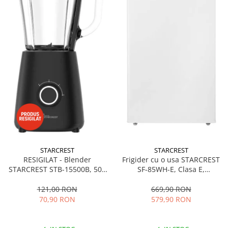
STARCREST
STARCREST
RESIGILAT - Blender
Frigider cu o usa STARCREST
STARCREST STB-15500B, 500
SF-85WH-E, Clasa E,
W, 1.5 l, 2 viteze + functie
Capacitate 85L, Iluminare
Pulse, Negru
interioara, Compartiment
121,00 RON
669,90 RON
gheata, H 82 cm, Alb
70,90 RON
579,90 RON