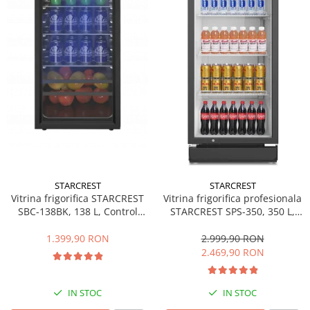
Side by side
Cuptoare cu microunde
Cuptoare cu microunde
Hote
Hote de bucatarie
Incorporabile
Aparate frigorifice incorporabile
Cuptoare cu microunde
incorporabile
Hote incorporabile
STARCREST
STARCREST
Plite incorporabile
Vitrina frigorifica STARCREST
Vitrina frigorifica profesionala
Masini spalat vase
SBC-138BK, 138 L, Control
STARCREST SPS-350, 350 L,
temperatura, Usa sticla, H 125
Termostat reglabil, Iluminare
Masini de spalat vase incorporabile
cm, Negru
LED, H 194.5 cm, Negru
1.399,90 RON
2.999,90 RON
Plite
2.469,90 RON
Incorporabile
Plite standard
IN STOC
IN STOC
Vitrine frigorifice