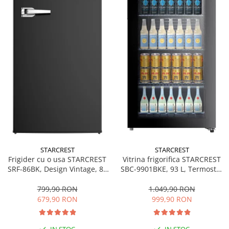
personala
Uscatoare de par
Obiecte sanitare
Accesorii
Alte obiecte sanitare
Resigilate
STARCREST
STARCREST
Frigider cu o usa STARCREST
Vitrina frigorifica STARCREST
SRF-86BK, Design Vintage, 85
SBC-9901BKE, 93 L, Termostat
l, Clasa E, Iluminare
reglabil, Iluminare LED, Usa
interioara, H 84 cm, Negru
sticla, H 84.5 cm, Negru
799,90 RON
1.049,90 RON
679,90 RON
999,90 RON