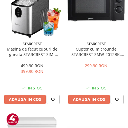
STARCREST
STARCREST
Masina de facut cuburi de
Cuptor cu microunde
gheata STARCREST SIM-
STARCREST SMW-2012BK,
1125IX, Capacitate 11-
700W, Capacitate 20 L, Control
12Kg/24h, Cos gheata
mecanic, 6 Trepte de putere,
499,90 RON
299,90 RON
detasabil, Rezervor apa 0.8 l,
Negru
399,90 RON
Inox
IN STOC
IN STOC
ADAUGA IN COS
ADAUGA IN COS