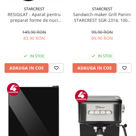
STARCREST
STARCREST
Sandwich-maker Grill Panini
RESIGILAT - Aparat pentru
STARCREST SGR-2314, 1000
preparat forme de nuci
W, Placi nonaderente,
STARCREST SNM-4024BX, 24
Deschidere 180°, Suprafata
forme, 1400W, Indicator
99,90 RON
149,90 RON
de gatire 23 x 14 cm, Negru
luminos, Placi antiaderente,
89,90 RON
83,90 RON
Negru/Inox
IN STOC
IN STOC
ADAUGA IN COS
ADAUGA IN COS