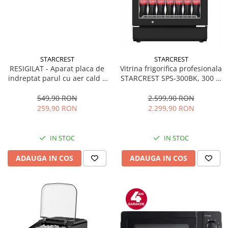
STARCREST
STARCREST
RESIGILAT - Aparat placa de
Vitrina frigorifica profesionala
indreptat parul cu aer cald 2
STARCREST SPS-300BK, 300 L,
in 1 STARCREST SHS-1300PK,
Termostat reglabil, Iluminare
1300 W, Uscare si indreptare,
LED, H 169.5 cm, Negru
549,90 RON
2.599,90 RON
Afisaj LCD, Tehnologie cu ioni
259,90 RON
2.299,90 RON
negativi, 5 Moduri de
temperatura, 3 Viteze, Roz
IN STOC
IN STOC
ADAUGA IN COS
ADAUGA IN COS