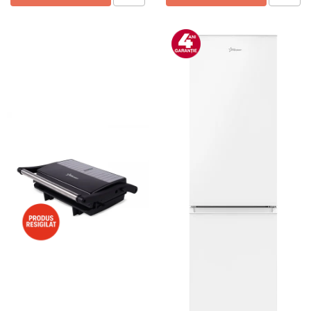
Preparare ceai si cafea
Aparate de spumat lapte
Espressoare
Preparare desert
accesori inghetata
Aparate de facut inghetata
Preparare paine
Masini de facut paine
Prajitoare de paine
Storcatoare
Storcatoare
Tigai
TV, Electronice & Gaming
Accesorii & Periferice
Baterii si acumulatori
Aparate foto & accesorii