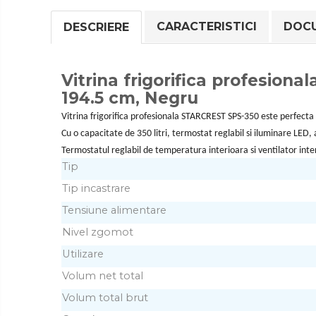
Vitrine frigorifice
CARACTERISTICI
DOCU
DESCRIERE
Vitrine pentru vinuri
Electrocasnice Mici
Accesorii aspiratoare
TV,
Vitrina frigorifica profesion
Electronice
194.5 cm, Negru
Aparate de bucatarie
&
Casa
Gaming
Aparate de gatit cu aburi
Vitrina frigorifica profesionala STARCREST SPS-350 este perfecta 
&
Bricolaj
Cu o capacitate de 350 litri, termostat reglabil si iluminare LED
Aparate de preparat desert
Sport
Termostatul reglabil de temperatura interioara si ventilator inte
&
Aparate de vidat
Activitati
Tip
Climatizare
Ascutitor cutite
in
&
Tip incastrare
Blendere
aer
incalzire
Ingrijire
liber
Tensiune alimentare
Cântare de bucătărie
personala
Feliatoare
Nivel zgomot
Obiecte
sanitare
Fierbătoare
Utilizare
Resigilate
Friteuze
Volum net total
Grătare electrice
Volum total brut
Masini de gheata