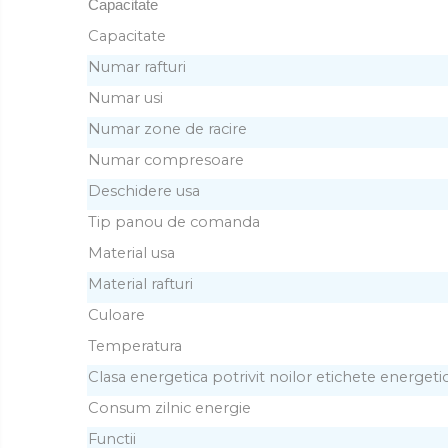
Capacitate
Masini de paine
Capacitate
Masini de tocat
Numar rafturi
Mixere
Multicooker
Numar usi
Prăjitoare de pâine
Numar zone de racire
Rasnite condimente
Numar compresoare
Razatoare
Deschidere usa
Roboti de bucatarie
Tip panou de comanda
Sandwich-maker
Material usa
Storcătoare
Material rafturi
Aparate de cafea
Culoare
Accesorii
Cafetiere
Temperatura
Espressoare
Clasa energetica potrivit noilor etichete energeti
Râșnițe de cafea
Consum zilnic energie
Aparate de curatat bijuterii
Functii