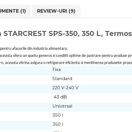
MENTE (1)
REVIEW-URI
(9)
ala STARCREST SPS-350, 350 L, Termost
pentru afacerile din industria alimentara.
, aceasta ofera un spatiu generos si conditii optime de pastrare pentru produse pr
rn, aceasta vitrina asigura o refrigerare eficienta si mentinerea produselor proa
Fixa
Standard
220 V-240 V
43 dB
Universal
350 l
350 l