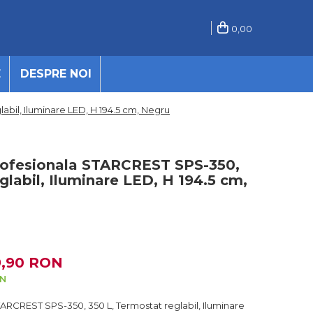
0,00
E
DESPRE NOI
labil, Iluminare LED, H 194.5 cm, Negru
 profesionala STARCREST SPS-350,
glabil, Iluminare LED, H 194.5 cm,
9,90 RON
ON
 STARCREST SPS-350, 350 L, Termostat reglabil, Iluminare