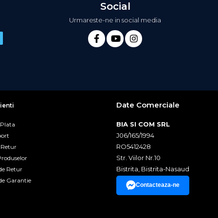
Social
Urmareste-ne in social media
Date Comerciale
ienti
BIA SI COM SRL
 Plata
J06/165/1994
port
RO5412428
e Retur
Str. Viilor Nr.10
Produselor
Bistrita, Bistrita-Nasaud
de Retur
de Garantie
Contacteaza-ne