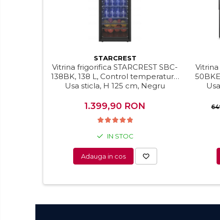
Epilatoare
Ingrijire locuinta
Aspiratoare
Mopuri electrice cu abur
STARCREST
Ingrijire personala
Vitrina frigorifica STARCREST SBC-
Vitrin
Cantare corporale
138BK, 138 L, Control temperatura,
50BKE,
Usa sticla, H 125 cm, Negru
Usa
Ingrijire tesaturi
Statii de calcat
1.399,90 RON
64
Masini de cusut
Ondulatoare
IN STOC
Perii de par electrice
Adauga in cos
Periute de dinti electrice
Pile electrice
Placi de indreptat parul
Plite