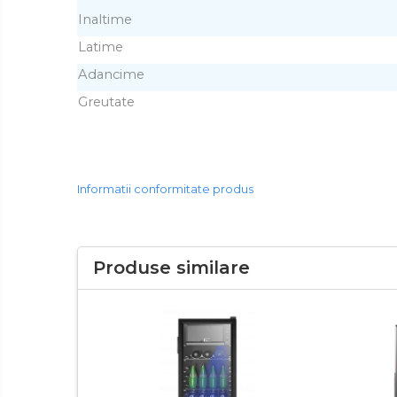
Aparate de curățat cu aburi
Inaltime
Aparate de ingrijire tesaturi
Latime
aparat de calcat vertical
Adancime
Aparate de scame
Greutate
Fiare de calcat
Statii de calcat
Aparate de masaj
Aparate de ras electrice
Informatii conformitate produs
Aparate de tuns
Aparate faciale
Produse similare
Aspiratoare
Aspiratoare de geamuri
Cuptoare cu microunde
Cuptoare electrice
Cântare corporale