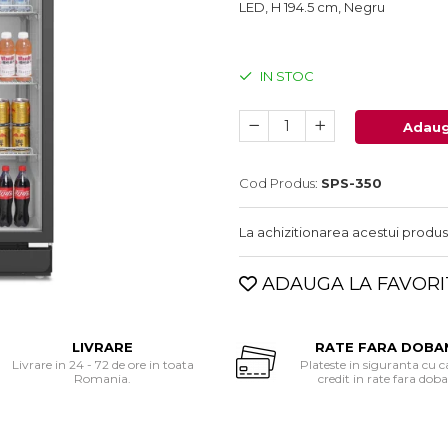
LED, H 194.5 cm, Negru
IN STOC
Adaug
Cod Produs:
SPS-350
La achizitionarea acestui produs
ADAUGA LA FAVORI
LIVRARE
RATE FARA DOBA
Livrare in 24 - 72 de ore in toata
Plateste in siguranta cu c
Romania.
credit in rate fara dob