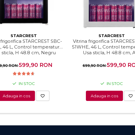
STARCREST
STARCREST
a frigorifica STARCREST SBC-
Vitrina frigorifica STARCRE
 46 L, Control temperatura,
51WHE, 46 L, Control tempe
 sticla, H 48.8 cm, Negru
Usa sticla, H 48.8 cm, 
599,90 RON
599,90 R
9,90 RON
699,90 RON
IN STOC
IN STOC
Adauga in cos
Adauga in cos