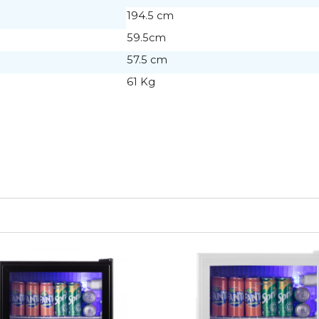
194.5 cm
59.5cm
57.5 cm
61 Kg