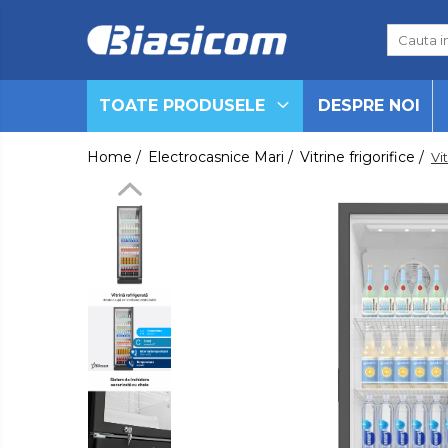
Toate Produsele
TOATE PRODUSELE
DESPRE NOI
Black Friday
Electrocasnice Mari
Home /
Electrocasnice Mari /
Vitrine frigorifice /
Vi
Aparate frigorifice
Aparat cuburi de gheata
Combine frigorifice
Congelatoare
Congelatoare verticale
Frigidere
Frigidere cu doua usi
Frigidere cu o usa
Lazi frigorifice
Minibaruri
Racitoare