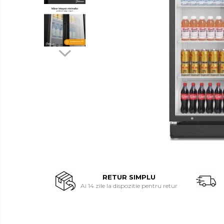
Side by side
Cuptoare cu microunde
Cuptoare cu microunde
Hote
Hote de bucatarie
Incorporabile
Aparate frigorifice incorporabile
Cuptoare cu microunde
incorporabile
Hote incorporabile
Plite incorporabile
Masini spalat vase
Masini de spalat vase incorporabile
RETUR SIMPLU
Ai 14 zile la dispozitie pentru retur
Plite
Incorporabile
Plite standard