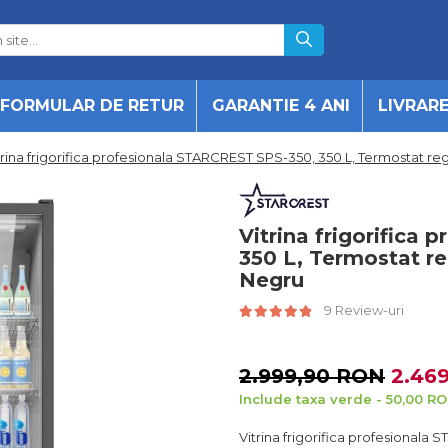
FORMULAR DE RETUR
GARANTIE 4 ANI
LIVRAR
trina frigorifica profesionala STARCREST SPS-350, 350 L, Termostat reg
Vitrina frigorifica
350 L, Termostat re
Negru
9 Review-uri
2.999,90 RON
2.46
Include taxa verde - 50,00 R
Vitrina frigorifica profesionala