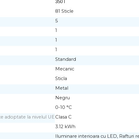
350 l
81 Sticle
5
1
1
1
Standard
Mecanic
Sticla
Metal
Negru
0-10 °C
ce adoptate la nivelul UE
Clasa C
3.12 kWh
Iluminare interioara cu LED, Rafturi r