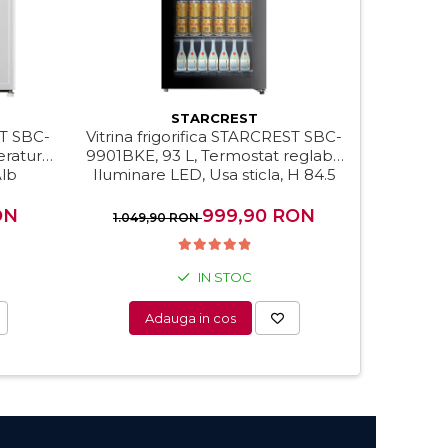
STARCREST
ST SBC-
Vitrina frigorifica STARCREST SBC-
Vitrina f
ratura,
9901BKE, 93 L, Termostat reglabil,
92BKE, 93
Alb
Iluminare LED, Usa sticla, H 84.5
Usa st
cm, Negru
ON
999,90 RON
1.049,90 RON
999,
IN STOC
Adauga in cos
A