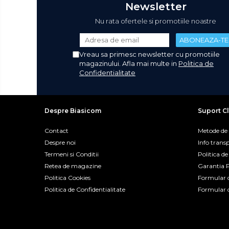
Preparare alimente
Newsletter
Masini de tocat
Nu rata ofertele si promotiile noastre
Preparare ceai si cafea
Aparate de spumat lapte
Vreau sa primesc newsletter cu promotiile
Espressoare
magazinului. Afla mai multe in
Politica de
Confidentialitate
Preparare desert
accesori inghetata
Aparate de facut inghetata
Despre Biasicom
Suport Cl
Preparare paine
Contact
Metode de
Masini de facut paine
Despre noi
Info trans
Prajitoare de paine
Termeni si Conditii
Politica d
Storcatoare
Retea de magazine
Garantia 
Politica Cookies
Formular 
Storcatoare
Politica de Confidentialitate
Formular 
Tigai
Accesorii & Periferice
Baterii si acumulatori