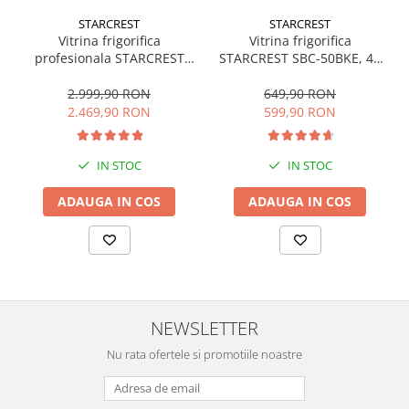
Mediaplayere
Sisteme audio
STARCREST
STARCREST
Vitrina frigorifica
Vitrina frigorifica
Imprimante & Scannere
profesionala STARCREST
STARCREST SBC-50BKE, 46
SPS-350, 350 L, Termostat
L, Control temperatura, Usa
Monitoare
reglabil, Iluminare LED, H
sticla, H 48.8 cm, Negru
2.999,90 RON
649,90 RON
Playere, Boxe & Casti
194.5 cm, Negru
2.469,90 RON
599,90 RON
Radio cu ceas & portabile
Radio
IN STOC
IN STOC
Televizoare & accesorii
ADAUGA IN COS
ADAUGA IN COS
Accesorii smart TV
Suporturi TV / Monitor
Televizoare
Videoproiectoare & Accesorii
Accesorii videoproiectoare
NEWSLETTER
Ecrane de proiectie
Nu rata ofertele si promotiile noastre
Tabla interactiva
Videoproiectoare
Casa & Bricolaj