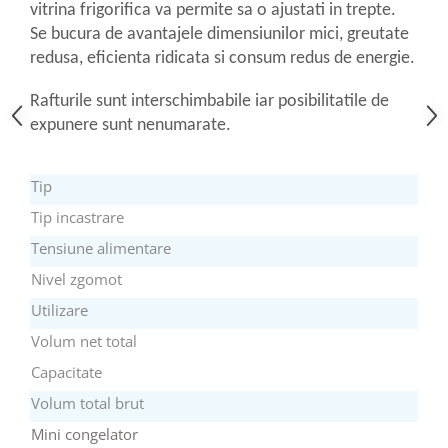
vitrina frigorifica va permite sa o ajustati in trepte.
Aspiratoare
Se bucura de avantajele dimensiunilor mici, greutate
Mopuri electrice cu abur
redusa, eficienta ridicata si consum redus de energie.
Ingrijire personala
Rafturile sunt interschimbabile iar posibilitatile de
Cantare corporale
expunere sunt nenumarate.
Ingrijire tesaturi
Statii de calcat
Masini de cusut
Tip
Ondulatoare
Tip incastrare
Perii de par electrice
Tensiune alimentare
Periute de dinti electrice
Nivel zgomot
Pile electrice
Utilizare
Placi de indreptat parul
Volum net total
Plite
Capacitate
Preparare alimente
Volum total brut
Masini de tocat
Mini congelator