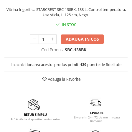
Vitrine pentru vinuri
Vitrina frigorifica STARCREST SBC-138BK, 138 L, Control temperatura,
Usa sticla, H 125 cm, Negru
Electrocasnice Mici
Accesorii aspiratoare
IN STOC
Aparate de bucatarie
ADAUGA IN COS
Aparate de gatit cu aburi
Cod Produs:
SBC-138BK
Aparate de preparat desert
Aparate de vidat
La achizitionarea acestui produs primiti
139
puncte de fidelitate
Ascutitor cutite
Blendere
Adauga la Favorite
Cântare de bucătărie
Feliatoare
Fierbătoare
Friteuze
Grătare electrice
LIVRARE
RETUR SIMPLU
Livrare in 24 - 72 de ore in toata
Masini de gheata
Ai 14 zile la dispozitie pentru retur
Romania.
Masini de paine