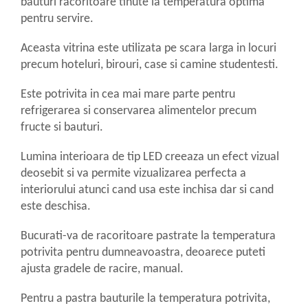
bauturi racoritoare tinute la temperatura optima
aparat de calcat vertical
pentru servire.
Aparate de scame
Aceasta vitrina este utilizata pe scara larga in locuri
Fiare de calcat
precum hoteluri, birouri, case si camine studentesti.
Statii de calcat
Aparate de masaj
Este potrivita in cea mai mare parte pentru
Aparate de ras electrice
refrigerarea si conservarea alimentelor precum
fructe si bauturi.
Aparate de tuns
Aparate faciale
Lumina interioara de tip LED creeaza un efect vizual
Aspiratoare
deosebit si va permite vizualizarea perfecta a
interiorului atunci cand usa este inchisa dar si cand
Aspiratoare de geamuri
este deschisa.
Cuptoare cu microunde
Cuptoare electrice
Bucurati-va de racoritoare pastrate la temperatura
potrivita pentru dumneavoastra, deoarece puteti
Cântare corporale
ajusta gradele de racire, manual.
Epilatoare
Pentru a pastra bauturile la temperatura potrivita,
Ingrijire locuinta