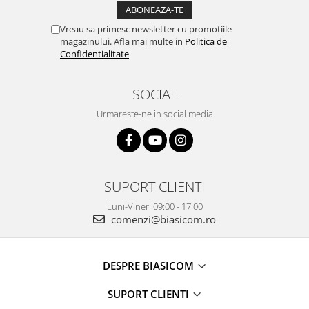
Bucatarie & Servire
Vreau sa primesc newsletter cu promotiile
Cutite & seturi
magazinului. Afla mai multe in
Politica de
Confidentialitate
Iluminat & electrice
Prelungitoare
SOCIAL
Sport & Activitati in aer liber
Cutii frigorifice
Urmareste-ne in social media
Climatizare & incalzire
Accesorii aparate climatizare
Aeroterme
SUPORT CLIENTI
Aparate de spalat cu presiune
Luni-Vineri 09:00 - 17:00
Calorifere electrice
comenzi@biasicom.ro
Climatizare
Purificatoare
DESPRE BIASICOM
Ingrijire personala
SUPORT CLIENTI
Aparate & Accesorii ingrijire