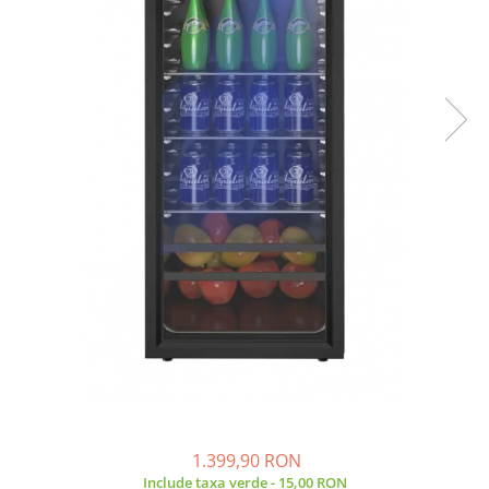
Side by side
Cuptoare cu microunde
Cuptoare cu microunde
Hote
Hote de bucatarie
Incorporabile
Aparate frigorifice incorporabile
Cuptoare cu microunde
incorporabile
Hote incorporabile
Plite incorporabile
Masini spalat vase
Masini de spalat vase incorporabile
Plite
Incorporabile
Plite standard
1.399,90 RON
Vitrine frigorifice
Include taxa verde - 15,00 RON