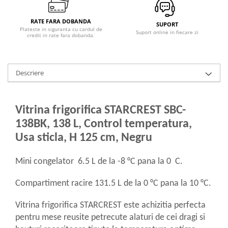
Masini de tocat
Mixere
RATE FARA DOBANDA
SUPORT
Plateste in siguranta cu cardul de
Multicooker
Suport online in fiecare zi
credit in rate fara dobanda.
Prăjitoare de pâine
Rasnite condimente
Razatoare
Descriere
Roboti de bucatarie
Sandwich-maker
Vitrina frigorifica STARCREST SBC-
Storcătoare
138BK, 138 L, Control temperatura,
Aparate de cafea
Usa sticla, H 125 cm, Negru
Accesorii
Cafetiere
Mini congelator 6.5 L de la -8 °C pana la 0 C.
Espressoare
Râșnițe de cafea
Compartiment racire 131.5 L de la 0 °C pana la 10 °C.
Aparate de curatat bijuterii
Vitrina frigorifica STARCREST este achizitia perfecta
Aparate de curățat cu aburi
pentru mese reusite petrecute alaturi de cei dragi si
Aparate de ingrijire tesaturi