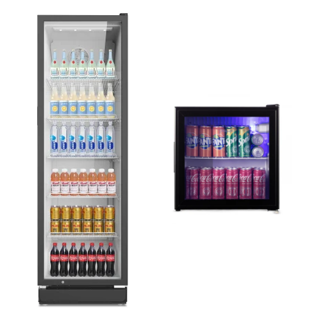
Camere auto
Baterii
Baterii portabile
Boxe portabile
Camere video & sport
Camere video sport
Caști
Console & Jocuri
Accesorii console & PC
Birouri gaming
Console Hardware
Ochelari VR Gaming
Scaune gaming
Console Jocuri
Home Cinema & Audio