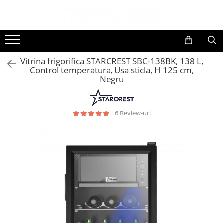
Toate Produsele
Black Friday
Vitrina frigorifica STARCREST SBC-138BK, 138 L,
Electrocasnice Mari
Control temperatura, Usa sticla, H 125 cm,
Negru
Aparate frigorifice
Aparat cuburi de gheata
Combine frigorifice
6 Review-uri
Congelatoare
Congelatoare verticale
Frigidere
Frigidere cu doua usi
Frigidere cu o usa
Lazi frigorifice
Minibaruri
Racitoare