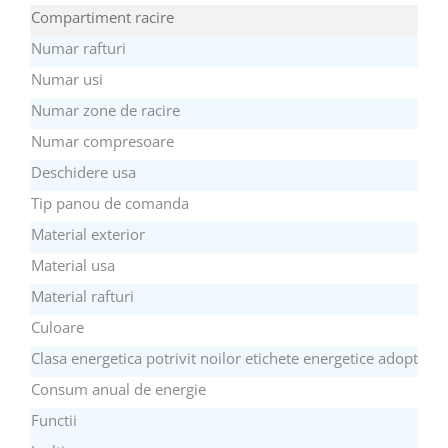
Preparare ceai si cafea
Compartiment racire
Aparate de spumat lapte
Numar rafturi
Espressoare
Numar usi
Preparare desert
Numar zone de racire
accesori inghetata
Numar compresoare
Aparate de facut inghetata
Deschidere usa
Preparare paine
Tip panou de comanda
Masini de facut paine
Material exterior
Prajitoare de paine
Storcatoare
Material usa
Storcatoare
Material rafturi
Tigai
Culoare
TV, Electronice & Gaming
Clasa energetica potrivit noilor etichete energetice adoptate 
Accesorii & Periferice
Consum anual de energie
Baterii si acumulatori
Functii
Aparate foto & accesorii