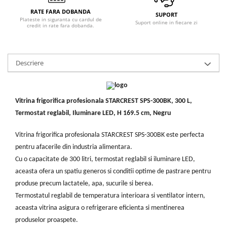
Masini de tocat
RATE FARA DOBANDA
SUPORT
Mixere
Plateste in siguranta cu cardul de
Suport online in fiecare zi
credit in rate fara dobanda.
Multicooker
Prăjitoare de pâine
Rasnite condimente
Descriere
Razatoare
Roboti de bucatarie
Sandwich-maker
Vitrina frigorifica profesionala STARCREST SPS-300BK, 300 L,
Storcătoare
Termostat reglabil, Iluminare LED, H 169.5 cm, Negru
Aparate de cafea
Vitrina frigorifica profesionala STARCREST SPS-300BK este perfecta
Accesorii
pentru afacerile din industria alimentara.
Cafetiere
Cu o capacitate de 300 litri, termostat reglabil si iluminare LED,
Espressoare
aceasta ofera un spatiu generos si conditii optime de pastrare pentru
Râșnițe de cafea
produse precum lactatele, apa, sucurile si berea.
Aparate de curatat bijuterii
Termostatul reglabil de temperatura interioara si ventilator intern,
Aparate de curățat cu aburi
aceasta vitrina asigura o refrigerare eficienta si mentinerea
produselor proaspete.
Aparate de ingrijire tesaturi