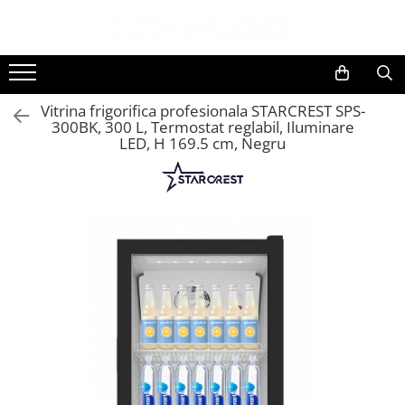
Toate Produsele
Black Friday
Vitrina frigorifica profesionala STARCREST SPS-
Electrocasnice Mari
300BK, 300 L, Termostat reglabil, Iluminare
LED, H 169.5 cm, Negru
Aparate frigorifice
Aparat cuburi de gheata
Combine frigorifice
Congelatoare
Congelatoare verticale
Frigidere
Frigidere cu doua usi
Frigidere cu o usa
Lazi frigorifice
Minibaruri
Racitoare