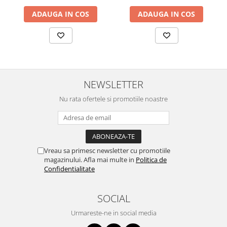
Camere auto
ADAUGA IN COS
ADAUGA IN COS
Baterii
Baterii portabile
Boxe portabile
Camere video & sport
NEWSLETTER
Camere video sport
Caști
Nu rata ofertele si promotiile noastre
Console & Jocuri
Accesorii console & PC
Birouri gaming
Vreau sa primesc newsletter cu promotiile
Console Hardware
magazinului. Afla mai multe in
Politica de
Confidentialitate
Ochelari VR Gaming
Scaune gaming
SOCIAL
Console Jocuri
Home Cinema & Audio
Urmareste-ne in social media