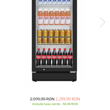
Side by side
Cuptoare cu microunde
Cuptoare cu microunde
Hote
Hote de bucatarie
Incorporabile
Aparate frigorifice incorporabile
Cuptoare cu microunde
incorporabile
Hote incorporabile
Plite incorporabile
Masini spalat vase
Masini de spalat vase incorporabile
Plite
Incorporabile
2.599,90 RON
2.299,90 RON
Plite standard
Include taxa verde - 50,00 RON
Vitrine frigorifice