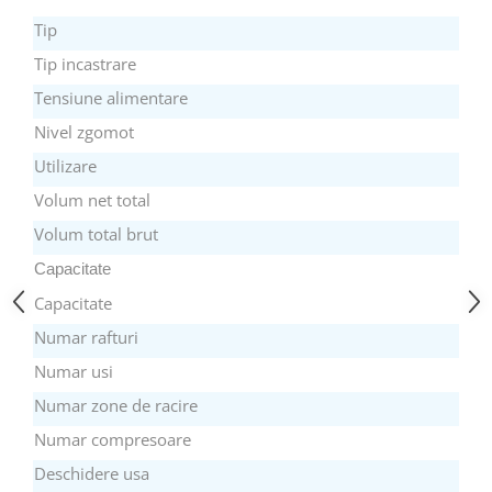
aparat de calcat vertical
Tip
Aparate de scame
Tip incastrare
Fiare de calcat
Tensiune alimentare
Statii de calcat
Nivel zgomot
Aparate de masaj
Utilizare
Aparate de ras electrice
Volum net total
Aparate de tuns
Volum total brut
Aparate faciale
Capacitate
Aspiratoare
Capacitate
Aspiratoare de geamuri
Numar rafturi
Cuptoare cu microunde
Numar usi
Cuptoare electrice
Numar zone de racire
Cântare corporale
Numar compresoare
Epilatoare
Deschidere usa
Ingrijire locuinta