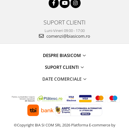
Mediaplayere
Sisteme audio
Imprimante & Scannere
SUPORT CLIENTI
Monitoare
Luni-Vineri 09:00 - 17:00
Playere, Boxe & Casti
comenzi@biasicom.ro
Radio cu ceas & portabile
Radio
DESPRE BIASICOM
Televizoare & accesorii
SUPORT CLIENTI
Accesorii smart TV
Suporturi TV / Monitor
DATE COMERCIALE
Televizoare
Videoproiectoare & Accesorii
Accesorii videoproiectoare
Ecrane de proiectie
Tabla interactiva
Videoproiectoare
©Copyright BIA SI COM SRL 2026
Platforma E-commerce by
Casa & Bricolaj