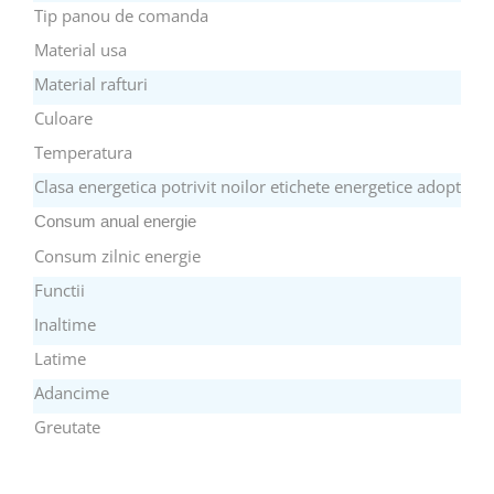
Tip panou de comanda
Aspiratoare
Material usa
Mopuri electrice cu abur
Ingrijire personala
Material rafturi
Cantare corporale
Culoare
Ingrijire tesaturi
Temperatura
Statii de calcat
Clasa energetica potrivit noilor etichete energetice adoptate 
Masini de cusut
Consum anual energie
Ondulatoare
Consum zilnic energie
Perii de par electrice
Functii
Periute de dinti electrice
Inaltime
Pile electrice
Latime
Placi de indreptat parul
Adancime
Plite
Greutate
Preparare alimente
Masini de tocat