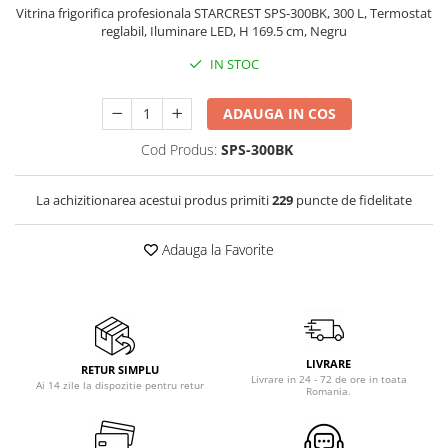
Vitrina frigorifica profesionala STARCREST SPS-300BK, 300 L, Termostat
Vitrine pentru vinuri
reglabil, Iluminare LED, H 169.5 cm, Negru
Electrocasnice Mici
IN STOC
Accesorii aspiratoare
Aparate de bucatarie
ADAUGA IN COS
Aparate de gatit cu aburi
Cod Produs:
SPS-300BK
Aparate de preparat desert
Aparate de vidat
La achizitionarea acestui produs primiti
229
puncte de fidelitate
Ascutitor cutite
Blendere
Adauga la Favorite
Cântare de bucătărie
Feliatoare
Fierbătoare
Friteuze
LIVRARE
RETUR SIMPLU
Grătare electrice
Livrare in 24 - 72 de ore in toata
Ai 14 zile la dispozitie pentru retur
Romania.
Masini de gheata
Masini de paine