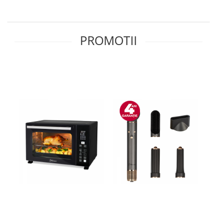
Side by side
Cuptoare cu microunde
Cuptoare cu microunde
PROMOTII
Hote
Hote de bucatarie
Incorporabile
Aparate frigorifice incorporabile
Cuptoare cu microunde
incorporabile
Hote incorporabile
Plite incorporabile
Masini spalat vase
Masini de spalat vase incorporabile
Plite
Incorporabile
Plite standard
Vitrine frigorifice