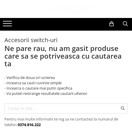
Toate Produsele
Black Friday
Accesorii switch-uri
Electrocasnice Mari
Ne pare rau, nu am gasit produse
Aparate frigorifice
care sa se potriveasca cu cautarea
Aparat cuburi de gheata
ta
Combine frigorifice
Congelatoare
- Verifica de doua ori scrierea
Congelatoare verticale
- Incearca sa cauti cuvinte simple
Frigidere
- Incearca o cautare mai putin specifica
- Va puteti restrange rezultatele cautarii ulterior
Frigidere cu doua usi
Frigidere cu o usa
Lazi frigorifice
Minibaruri
Pentru mai multe informatii te rog sa ne contactezi la numarul de
telefon
0374.816.222
Racitoare