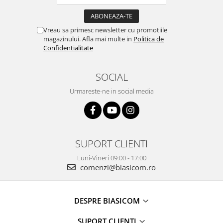
Masini de tocat
Mixere
Vreau sa primesc newsletter cu promotiile
Multicooker
magazinului. Afla mai multe in
Politica de
Prăjitoare de pâine
Confidentialitate
Rasnite condimente
Razatoare
SOCIAL
Roboti de bucatarie
Urmareste-ne in social media
Sandwich-maker
Storcătoare
Aparate de cafea
Accesorii
SUPORT CLIENTI
Cafetiere
Luni-Vineri 09:00 - 17:00
Espressoare
comenzi@biasicom.ro
Râșnițe de cafea
Aparate de curatat bijuterii
DESPRE BIASICOM
Aparate de curățat cu aburi
Aparate de ingrijire tesaturi
SUPORT CLIENTI