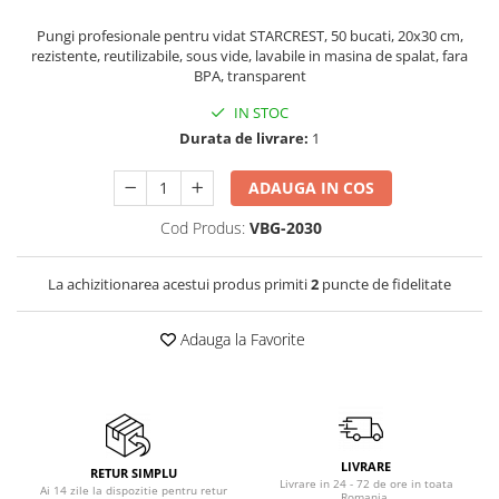
Vitrine pentru vinuri
Pungi profesionale pentru vidat STARCREST, 50 bucati, 20x30 cm,
rezistente, reutilizabile, sous vide, lavabile in masina de spalat, fara
Electrocasnice Mici
BPA, transparent
Accesorii aspiratoare
IN STOC
Aparate de bucatarie
Durata de livrare:
1
Aparate de gatit cu aburi
ADAUGA IN COS
Aparate de preparat desert
Aparate de vidat
Cod Produs:
VBG-2030
Ascutitor cutite
Blendere
La achizitionarea acestui produs primiti
2
puncte de fidelitate
Cântare de bucătărie
Feliatoare
Adauga la Favorite
Fierbătoare
Friteuze
Grătare electrice
Masini de gheata
LIVRARE
RETUR SIMPLU
Masini de paine
Livrare in 24 - 72 de ore in toata
Ai 14 zile la dispozitie pentru retur
Romania.