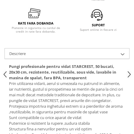
Masini de tocat
Mixere
Multicooker
RATE FARA DOBANDA
SUPORT
Prăjitoare de pâine
Plateste in siguranta cu cardul de
Suport online in fiecare zi
credit in rate fara dobanda.
Rasnite condimente
Razatoare
Roboti de bucatarie
Descriere
Sandwich-maker
Storcătoare
Pungi profesionale pentru vidat STARCREST, 50 bucati,
20x30 cm, rezistente, reutilizabile, sous vide, lavabile in
Aparate de cafea
masina de spalat, fara BPA, transparent
Accesorii
Prin utilizarea vidarii, aerul si umezeala nu patrund in alimente,
iar nutrientii, gustul si prospetimea se mentin de pana la cinci ori
Cafetiere
mai mult decat metodele traditionale de depozitare. In plus, cu
Espressoare
pungile de vidat STARCREST, previi arsurile din congelator.
Râșnițe de cafea
Protejeaza impotriva inghetului extrem si a pierderilor de aroma
,reutilizabile, in siguranta pentru masinile de spalat vase
Aparate de curatat bijuterii
Sunt compatibile cu orice aparat de vidat
Aparate de curățat cu aburi
Puternice si rezistent la rupere ,sudura stabila
Structura fina a nervurilor pentru un vid optim
Aparate de ingrijire tesaturi