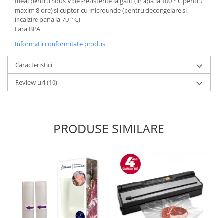
Ideal pentru Sous Vide -rezistente la gatit (in apa la 100 ° C pentru
maxim 8 ore) si cuptor cu microunde (pentru decongelare si
aparat de calcat vertical
incalzire pana la 70 ° C)
Aparate de scame
Fara BPA
Fiare de calcat
Informatii conformitate produs
Statii de calcat
Aparate de masaj
Caracteristici
Aparate de ras electrice
Review-uri
(10)
Aparate de tuns
Aparate faciale
Aspiratoare
PRODUSE SIMILARE
Aspiratoare de geamuri
Cuptoare cu microunde
Cuptoare electrice
Cântare corporale
Epilatoare
Ingrijire locuinta