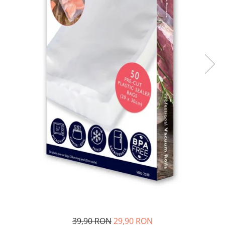
Side by side
Cuptoare cu microunde
Cuptoare cu microunde
Hote
Hote de bucatarie
Incorporabile
Aparate frigorifice incorporabile
Cuptoare cu microunde
incorporabile
Hote incorporabile
Plite incorporabile
Masini spalat vase
Masini de spalat vase incorporabile
Plite
Incorporabile
Plite standard
39,90 RON
29,90 RON
Vitrine frigorifice