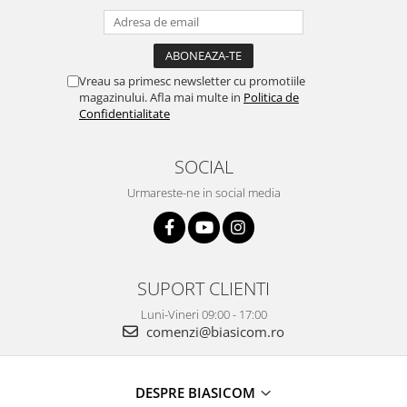
Preparare ceai si cafea
Aparate de spumat lapte
Espressoare
Vreau sa primesc newsletter cu promotiile
Preparare desert
magazinului. Afla mai multe in
Politica de
accesori inghetata
Confidentialitate
Aparate de facut inghetata
Preparare paine
SOCIAL
Masini de facut paine
Urmareste-ne in social media
Prajitoare de paine
Storcatoare
Storcatoare
SUPORT CLIENTI
Tigai
Luni-Vineri 09:00 - 17:00
TV, Electronice & Gaming
comenzi@biasicom.ro
Accesorii & Periferice
Baterii si acumulatori
Aparate foto & accesorii
DESPRE BIASICOM