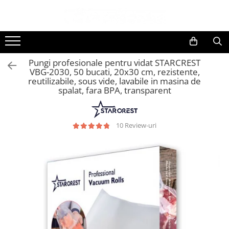
Toate Produsele
Black Friday
Pungi profesionale pentru vidat STARCREST
Electrocasnice Mari
VBG-2030, 50 bucati, 20x30 cm, rezistente,
reutilizabile, sous vide, lavabile in masina de
Aparate frigorifice
spalat, fara BPA, transparent
Aparat cuburi de gheata
Combine frigorifice
Congelatoare
10 Review-uri
Congelatoare verticale
Frigidere
Frigidere cu doua usi
Frigidere cu o usa
Lazi frigorifice
Minibaruri
Racitoare