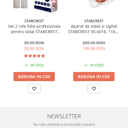
Aspiratoare
Mopuri electrice cu abur
Ingrijire personala
STARCREST
STARCREST
Set 2 role folie profesionala
Aparat de vidat si sigilat
Cantare corporale
pentru vidat STARCREST
STARCREST VS-6016, 110W,
Ingrijire tesaturi
VRL-2850, 28 x 500 cm,
Touch Control, 5 Functii,
rezistente, reutilizabile,
Furtun de vidare caserole,
39,90 RON
209,90 RON
Statii de calcat
sous vide, lavabile in
Cutter incorporat,
29,90 RON
189,90 RON
Masini de cusut
masina de spalat, fara BPA,
Negru/Inox
transparent
Ondulatoare
IN STOC
IN STOC
Perii de par electrice
ADAUGA IN COS
ADAUGA IN COS
Periute de dinti electrice
Pile electrice
Placi de indreptat parul
Plite
NEWSLETTER
Preparare alimente
Masini de tocat
Nu rata ofertele si promotiile noastre