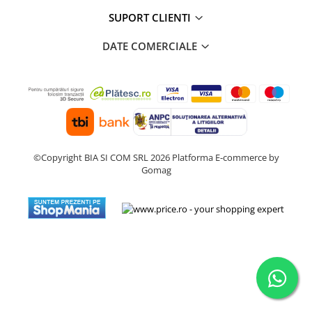
Alte accesorii foto & video
SUPORT CLIENTI
Aparate foto compacte
DATE COMERCIALE
Aparate foto DSLR
Aparate foto Mirrorless
Carduri memorie
Obiective
Audio
Boxe portabile
©Copyright BIA SI COM SRL 2026
Platforma E-commerce by
Caști
Gomag
MP3/MP4 playere
Radio
Sisteme audio
Soundbar
Auto
Accesorii electronice Auto
Compresoare auto
Auto-Moto