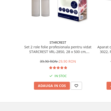
Alte accesorii foto & video
Aparate foto compacte
Aparate foto DSLR
Aparate foto Mirrorless
Carduri memorie
Obiective
Audio
STARCREST
Set 2 role folie profesionala pentru vidat
Aparat d
Boxe portabile
STARCREST VRL-2850, 28 x 500 cm,
3022, 
rezistente, reutilizabile, sous vide,
umed/u
Caști
lavabile in masina de spalat, fara BPA,
alimente
39,90 RON
29,90 RON
MP3/MP4 playere
transparent
Radio
Sisteme audio
IN STOC
Soundbar
ADAUGA IN COS
Auto
Accesorii electronice Auto
Compresoare auto
Auto-Moto