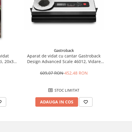
Gastroback
Aparat de vidat cu cantar Gastroback
RESIGILAT
vidat
Design Advanced Scale 46012, Vidare
STARCRES
i, 20x30
umeda/uscata, 120 W, Cantar
Touch , V
ous vide,
incorporat, Touch Screen, Argintiu
Ideal pent
ara BPA,
609,07 RON
452,48 RON
23
incorpor
STOC LIMITAT
ADAUGA IN COS
AD