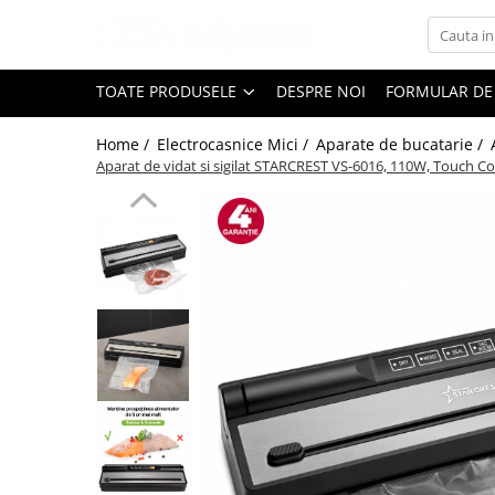
Toate Produsele
TOATE PRODUSELE
DESPRE NOI
FORMULAR DE
Black Friday
Home /
Electrocasnice Mici /
Aparate de bucatarie /
Electrocasnice Mari
Aparat de vidat si sigilat STARCREST VS-6016, 110W, Touch Con
Aparate frigorifice
Aparat cuburi de gheata
Combine frigorifice
Congelatoare
Congelatoare verticale
Frigidere
Frigidere cu doua usi
Frigidere cu o usa
Lazi frigorifice
Minibaruri
Racitoare