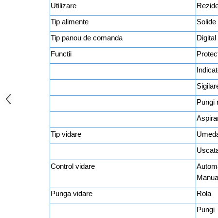
Utilizare
Rezide
aparat de calcat vertical
Tip alimente
Solide
Aparate de scame
Fiare de calcat
Tip panou de comanda
Digital
Statii de calcat
Functii
Protec
Aparate de masaj
Indica
Aparate de ras electrice
Sigilar
Aparate de tuns
Pungi r
Aparate faciale
Aspira
Aspiratoare
Tip vidare
Umed
Aspiratoare de geamuri
Uscat
Cuptoare cu microunde
Control vidare
Autom
Cuptoare electrice
Manua
Cântare corporale
Punga vidare
Rola
Epilatoare
Pungi
Ingrijire locuinta