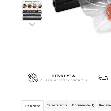
Side by side
Cuptoare cu microunde
Cuptoare cu microunde
Hote
Hote de bucatarie
Incorporabile
Aparate frigorifice incorporabile
Cuptoare cu microunde
incorporabile
Hote incorporabile
Plite incorporabile
Masini spalat vase
RETUR SIMPLU
Ai 14 zile la dispozitie pentru retur
Masini de spalat vase incorporabile
Plite
Incorporabile
Plite standard
Caracteristici
Documente (1)
Review
Descriere
Vitrine frigorifice