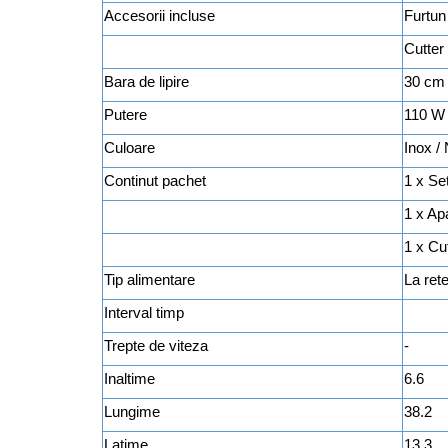
Accesorii incluse
Furtun
Aspiratoare
Mopuri electrice cu abur
Cutter
Ingrijire personala
Bara de lipire
30 cm
Cantare corporale
Putere
110 W
Ingrijire tesaturi
Culoare
Inox /
Statii de calcat
Continut pachet
1 x Se
Masini de cusut
1 x Ap
Ondulatoare
Perii de par electrice
1 x Cu
Periute de dinti electrice
Tip alimentare
La ret
Pile electrice
Interval timp
Placi de indreptat parul
Trepte de viteza
-
Plite
Inaltime
6.6
Preparare alimente
Lungime
38.2
Masini de tocat
Latime
13.3