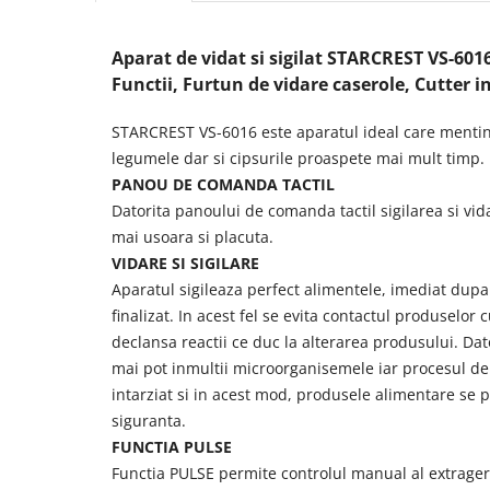
Vitrine pentru vinuri
Aparat de vidat si sigilat STARCREST VS-601
Electrocasnice Mici
Functii, Furtun de vidare caserole, Cutter 
Accesorii aspiratoare
Aparate de bucatarie
STARCREST VS-6016 este aparatul ideal care mentine
legumele dar si cipsurile proaspete mai mult timp.
Aparate de gatit cu aburi
PANOU DE COMANDA TACTIL
Aparate de preparat desert
Datorita panoului de comanda tactil sigilarea si vi
Aparate de vidat
mai usoara si placuta.
Ascutitor cutite
VIDARE SI SIGILARE
Blendere
Aparatul sigileaza perfect alimentele, imediat dupa
Cântare de bucătărie
finalizat. In acest fel se evita contactul produselor
Feliatoare
declansa reactii ce duc la alterarea produsului. Dat
Fierbătoare
mai pot inmultii microorganisemele iar procesul de 
Friteuze
intarziat si in acest mod, produsele alimentare se p
Grătare electrice
siguranta.
Masini de gheata
FUNCTIA PULSE
Masini de paine
Functia PULSE permite controlul manual al extrageri