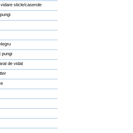
 vidare sticle/caserole
 pungi
 Negru
t pungi
arat de vidat
tter
ea