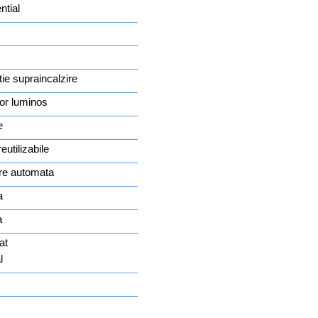
ntial
tie supraincalzire
tor luminos
e
eutilizabile
re automata
a
a
at
l