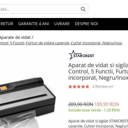
 RETUR
GARANTIE 4 ANI
LIVRARE
DESPRE NOI
Aparate de vidat /
trol, 5 Functii, Furtun de vidare caserole, Cutter incorporat, Negru/Inox
Aparat de vidat si sig
Control, 5 Functii, Fur
incorporat, Negru/Ino
2 Review-uri
209,90 RON
189,90 RON
Include taxa verde - 1,25 RON
Aparat de vidat si sigilat STARCRES
caserole, Cutter incorporat, Negru