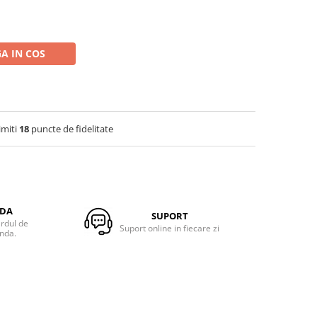
A IN COS
imiti
18
puncte de fidelitate
NDA
SUPORT
ardul de
Suport online in fiecare zi
anda.