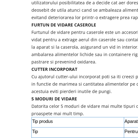
utilizatorului posibilitatea de a decide cat aer dore
Masini de tocat
deosebit de utila atunci cand se ambaleaza alimente
Mixere
evitand deteriorarea lor printr-o extragere prea rap
Multicooker
FURTUN DE VIDARE CASEROLE
Prăjitoare de pâine
Furtunul de vidare pentru caserole este un accesori
Rasnite condimente
vidat pentru a extrage aerul din caserole sau conta
Razatoare
la aparat si la caserola, asigurand un vid in interior
Roboti de bucatarie
ambalarea alimentelor lichide sau in containere ri
Sandwich-maker
pastrare si prevenind oxidarea.
Storcătoare
CUTTER INCORPORAT
Aparate de cafea
Cu ajutorul cutter-ului incorporat poti sa iti creezi
in functie de marimea si cantitatea alimentelor pe c
Accesorii
acestuia eviti pierderi inutile de pungi.
Cafetiere
5 MODURI DE VIDARE
Espressoare
Datorita celor 5 moduri de vidare mai multe tipuri 
Râșnițe de cafea
proaspete mai mult timp.
Aparate de curatat bijuterii
Tip produs
Aparat
Aparate de curățat cu aburi
Tip
Pentru
Aparate de ingrijire tesaturi