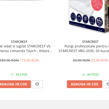
STARCREST
STARCREST
e vidat si sigilat STARCREST VS-
Pungi profesionale pentru 
Panou comanda Touch , Vidare
STARCREST VBG-2030, 50 bucat
scata, 5 Functii, Ideal pentru
cm, rezistente, reutilizabile, s
 sensibile, Cutter incorporat, 10
lavabile in masina de spalat, f
189,90 RON
119,90 RON
39,90 RON
29,90 RON
Pungi incluse, Negru
transparent
IN STOC
IN STOC
ADAUGA IN COS
ADAUGA IN COS