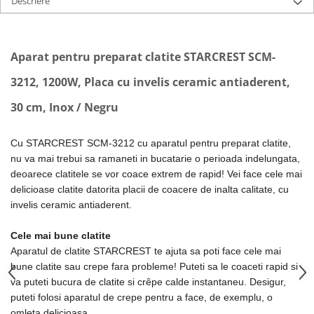
Descriere
Ingrijire locuinta
Televizoare
Masini de spalat vase
Aspiratoare
Videoproiectoare & Accesorii
independente
Mopuri electrice cu abur
Accesorii videoproiectoare
odorizante
Aparat pentru preparat clatite STARCREST SCM-
Ingrijire personala
Ecrane de proiectie
Open Box
3212, 1200W, Placa cu invelis ceramic antiaderent,
Cantare corporale
Tabla interactiva
Plite
Ingrijire tesaturi
Videoproiectoare
30 cm, Inox / Negru
Incorporabile
Statii de calcat
Plite standard
Masini de cusut
Cu STARCREST SCM-3212 cu aparatul pentru preparat clatite,
Uscatoare de rufe
nu va mai trebui sa ramaneti in bucatarie o perioada indelungata,
Ondulatoare
Uscatoare cu condensare
deoarece clatitele se vor coace extrem de rapid! Vei face cele mai
Perii de par electrice
delicioase clatite datorita placii de coacere de inalta calitate, cu
Uscatoare cu pompa de caldura
invelis ceramic antiaderent.
Periute de dinti electrice
Vitrine frigorifice
Pile electrice
Vitrine pentru vinuri
Cele mai bune clatite
Placi de indreptat parul
Aparatul de clatite STARCREST te ajuta sa poti face cele mai
bune clatite sau crepe fara probleme! Puteti sa le coaceti rapid si
Plite
va puteti bucura de clatite si crêpe calde instantaneu. Desigur,
Preparare alimente
puteti folosi aparatul de crepe pentru a face, de exemplu, o
omleta delicioasa.