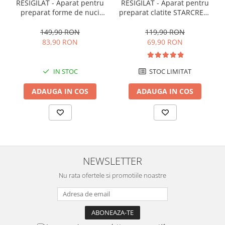
RESIGILAT - Aparat pentru
RESIGILAT - Aparat pentru
preparat forme de nuci
preparat clatite STARCREST
STARCREST SNM-4024BX,
SCM-3212, 1200W, Placa cu
24 forme, 1400W, Indicator
invelis ceramic antiaderent,
149,90 RON
119,90 RON
luminos, Placi antiaderente,
30 cm, Inox / Negru
83,90 RON
69,90 RON
Negru/Inox
IN STOC
STOC LIMITAT
ADAUGA IN COS
ADAUGA IN COS
NEWSLETTER
Nu rata ofertele si promotiile noastre