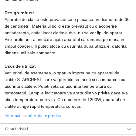
Masini de tocat
Preparare ceai si cafea
Design robust
Aparate de spumat lapte
Aparatul de clatite este prevazut cu o placa cu un diametru de 30
Espressoare
de centimetri. Materialul solid este prevazut cu o acoperire
antiaderenta, astfel incat clatitele dvs. nu se vor lipi de aparat.
Preparare desert
Picioarele anti-alunecare ajuta aparatul sa ramana pe masa in
accesori inghetata
timpul coacerii. Il puteti stoca cu usurinta dupa utilizare, datorita
Aparate de facut inghetata
dimensiunii sale compacte.
Preparare paine
Usor de utilizat
Masini de facut paine
Veti primi, de asemenea, o spatula impreuna cu aparatul de
Prajitoare de paine
clatite STARCREST care va permite sa faceti si sa intoarceti cu
Storcatoare
usurinta clatitele. Puteti seta cu usurinta temperatura cu
Storcatoare
termostatul. Lampile indicatoare va arata dintr-o privire daca s-a
atins temperatura potrivita. Cu o putere de 1200W, aparatul de
Tigai
clatite atinge rapid temperatura corecta.
Informatii conformitate produs
Caracteristici