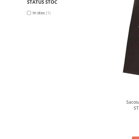
Side by side
STATUS STOC
Cuptoare cu microunde
In stoc
(1)
Cuptoare cu microunde
Hote
Hote de bucatarie
Incorporabile
Aparate frigorifice incorporabile
Cuptoare cu microunde
incorporabile
Hote incorporabile
Plite incorporabile
Masini spalat vase
Sacos
Masini de spalat vase incorporabile
ST
Plite
Incorporabile
Plite standard
Vitrine frigorifice