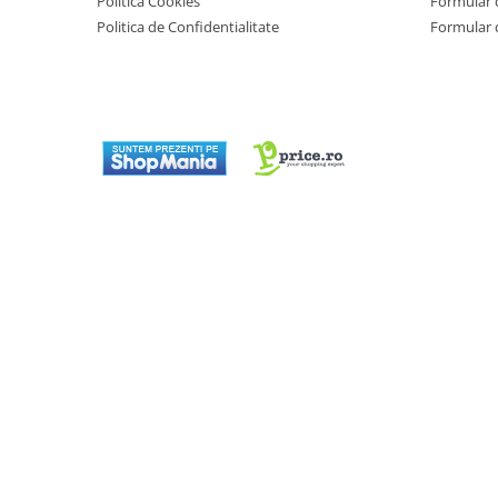
Politica Cookies
Formular 
Masini de tocat
Politica de Confidentialitate
Formular 
Mixere
Multicooker
Prăjitoare de pâine
Rasnite condimente
Razatoare
Roboti de bucatarie
Sandwich-maker
Storcătoare
Aparate de cafea
Accesorii
Cafetiere
Espressoare
Râșnițe de cafea
Aparate de curatat bijuterii
Aparate de curățat cu aburi
Aparate de ingrijire tesaturi