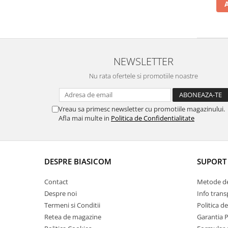
Vitrine pentru vinuri
Electrocasnice Mici
Accesorii aspiratoare
Aparate de bucatarie
NEWSLETTER
Aparate de gatit cu aburi
Nu rata ofertele si promotiile noastre
Aparate de preparat desert
Aparate de vidat
Vreau sa primesc newsletter cu promotiile magazinului.
Ascutitor cutite
Afla mai multe in
Politica de Confidentialitate
Blendere
Cântare de bucătărie
Feliatoare
DESPRE BIASICOM
SUPORT 
Fierbătoare
Friteuze
Contact
Metode de
Grătare electrice
Despre noi
Info trans
Termeni si Conditii
Politica d
Masini de gheata
Retea de magazine
Garantia 
Masini de paine