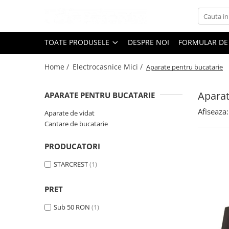
Toate Produsele
TOATE PRODUSELE
DESPRE NOI
FORMULAR DE
Black Friday
Home /
Electrocasnice Mici /
Aparate pentru bucatarie
Electrocasnice Mari
Aparate frigorifice
Aparat
APARATE PENTRU BUCATARIE
Aparat cuburi de gheata
Combine frigorifice
Afiseaza:
Aparate de vidat
Congelatoare
Cantare de bucatarie
Congelatoare verticale
PRODUCATORI
Frigidere
Frigidere cu doua usi
STARCREST
(1)
Frigidere cu o usa
PRET
Lazi frigorifice
Minibaruri
Sub 50 RON
(1)
Racitoare