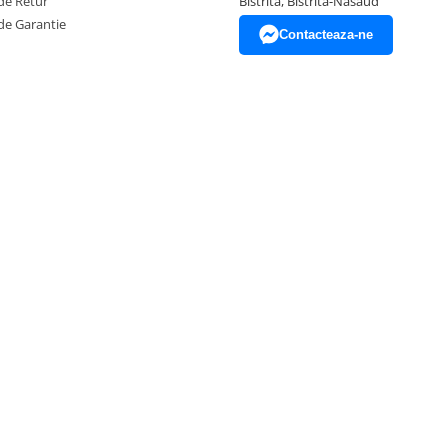
de Retur
Bistrita, Bistrita-Nasaud
de Garantie
Contacteaza-ne