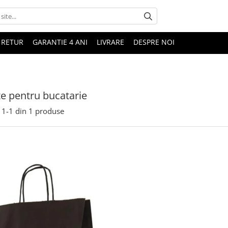
 RETUR
GARANTIE 4 ANI
LIVRARE
DESPRE NOI
e pentru bucatarie
1-
1
din
1
produse