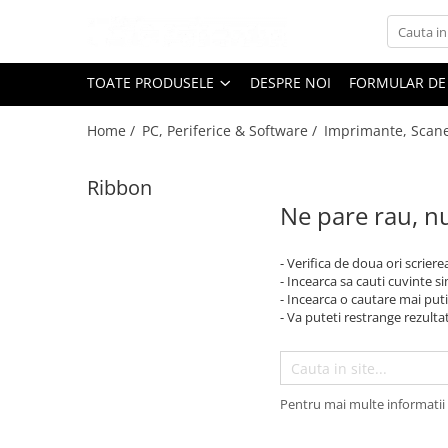
Toate Produsele
TOATE PRODUSELE
DESPRE NOI
FORMULAR DE
Black Friday
Home /
PC, Periferice & Software /
Imprimante, Scan
Electrocasnice Mari
Aparate frigorifice
Ribbon
Aparat cuburi de gheata
Ne pare rau, nu
Combine frigorifice
Congelatoare
- Verifica de doua ori scriere
Congelatoare verticale
- Incearca sa cauti cuvinte s
Frigidere
- Incearca o cautare mai puti
- Va puteti restrange rezultat
Frigidere cu doua usi
Frigidere cu o usa
Lazi frigorifice
Minibaruri
Pentru mai multe informatii 
Racitoare