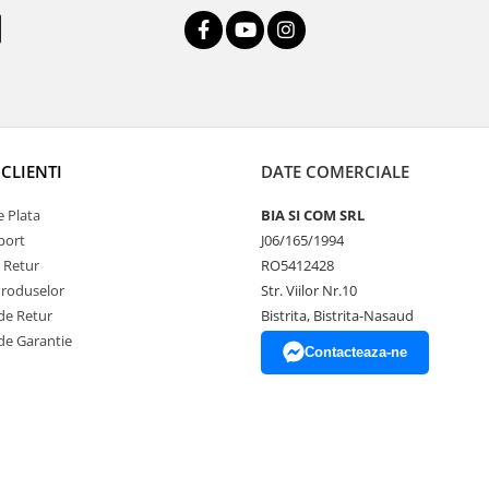
CLIENTI
DATE COMERCIALE
 Plata
BIA SI COM SRL
port
J06/165/1994
e Retur
RO5412428
Produselor
Str. Viilor Nr.10
de Retur
Bistrita, Bistrita-Nasaud
de Garantie
Contacteaza-ne