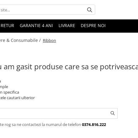
 RETUR
GARANTIE 4 ANI
LIVRARE
DESPRE NOI
ere & Consumabile /
Ribbon
 am gasit produse care sa se potriveasc
a
imple
n specifica
ele cautarii ulterior
te rog sa ne contactezi la numarul de telefon
0374.816.222