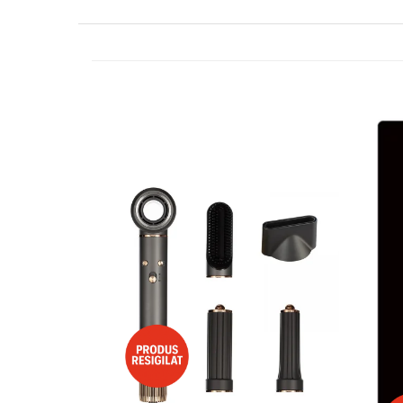
Side by side
Cuptoare cu microunde
Cuptoare cu microunde
Hote
Hote de bucatarie
Incorporabile
Aparate frigorifice incorporabile
Cuptoare cu microunde
incorporabile
Hote incorporabile
Plite incorporabile
Masini spalat vase
Masini de spalat vase incorporabile
Plite
Incorporabile
Plite standard
Vitrine frigorifice