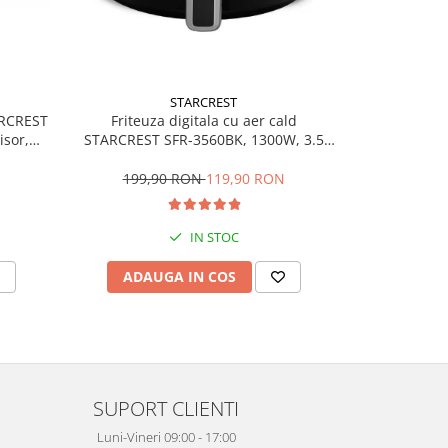
STARCREST
Friteuza digitala cu aer cald
ARCREST
Uscator de 
STARCREST SFR-3560BK, 1300W, 3.5
isor,
DIF, Difuzor
Litri, Termostat 80 - 200 °C, 6 programe
inite,
RPM, Io
predefinite, Negru
temperatura, 
199,90 RON
119,90 RON
249,
de 
IN STOC
ADAUGA IN COS
ADAU
SUPORT CLIENTI
Luni-Vineri 09:00 - 17:00