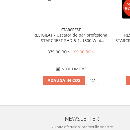
Vitrine pentru vinuri
Electrocasnice Mici
Accesorii aspiratoare
STARCREST
Aparate de bucatarie
RESIGILAT - Uscator de par profesional
RES
STARCREST SHD-5-1, 1300 W, 4
STARCRE
Aparate de gatit cu aburi
Accesorii incluse, 3 Trepte de viteza, 3
2 zon
Aparate de preparat desert
Trepte de temperatura, Buton de aer
Touch
379,90 RON
199,90 RON
Aparate de vidat
rece, Gri
Ascutitor cutite
STOC LIMITAT
Blendere
Cântare de bucătărie
ADAUGA IN COS
Feliatoare
Fierbătoare
Friteuze
Grătare electrice
NEWSLETTER
Masini de gheata
Masini de paine
Nu rata ofertele si promotiile noastre