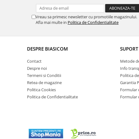
Masini de tocat
Mixere
Vreau sa primesc newsletter cu promotiile magazinului.
Multicooker
Afla mai multe in
Politica de Confidentialitate
Prăjitoare de pâine
Rasnite condimente
Razatoare
DESPRE BIASICOM
SUPORT 
Roboti de bucatarie
Sandwich-maker
Contact
Metode de
Storcătoare
Despre noi
Info trans
Aparate de cafea
Termeni si Conditii
Politica d
Retea de magazine
Garantia 
Accesorii
Politica Cookies
Formular 
Cafetiere
Politica de Confidentialitate
Formular 
Espressoare
Râșnițe de cafea
Aparate de curatat bijuterii
Aparate de curățat cu aburi
Aparate de ingrijire tesaturi