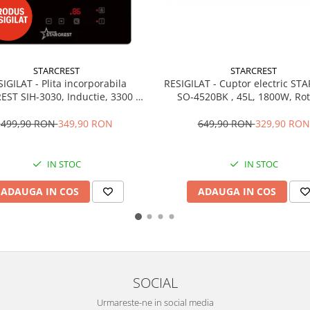
STARCREST
STARCREST
IGILAT - Plita incorporabila
RESIGILAT - Cuptor electric ST
ST SIH-3030, Inductie, 3300 W,
SO-4520BK , 45L, 1800W, Rot
e de gatit, 9 trepte de putere,
Convectie, 12 Programe predef
 control, Timer, Sticla Neagra
Interfata digitala, Negru
499,90 RON
349,90 RON
649,90 RON
329,90 RON
IN STOC
IN STOC
ADAUGA IN COS
ADAUGA IN COS
SOCIAL
Urmareste-ne in social media