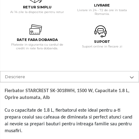
Radio
LIVRARE
Cuptoare electrice
RETUR SIMPLU
Livrare in 24 - 72 de ore in toata
Ai 14 zile la dispozitie pentru retur
Romania.
Televizoare & accesorii
Cântare corporale
Accesorii smart TV
Epilatoare
Suporturi TV / Monitor
RATE FARA DOBANDA
Ingrijire locuinta
SUPORT
Televizoare
Plateste in siguranta cu cardul de
Suport online in fiecare zi
credit in rate fara dobanda.
Aspiratoare
Videoproiectoare & Accesorii
Mopuri electrice cu abur
Accesorii videoproiectoare
Ingrijire personala
Ecrane de proiectie
Descriere
Cantare corporale
Tabla interactiva
Videoproiectoare
Ingrijire tesaturi
Fierbator STARCREST SK-3018WH, 1500 W, Capacitate 1.8 L,
Oprire automata, Alb
Statii de calcat
Masini de cusut
Cu o capacitate de 1.8 L, fierbatorul este ideal pentru a-ti
prepara ceaiul sau cafeaua de dimineata si perfect atunci cand
Ondulatoare
ai nevoie sa prepari bauturi pentru intreaga familie sau pentru
musafiri.
Perii de par electrice