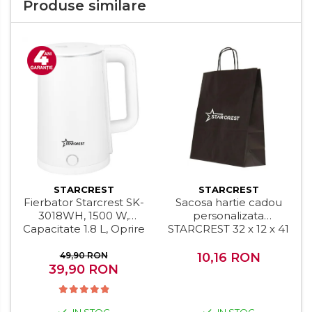
Produse similare
Prajitoare de paine
Storcatoare
Storcatoare
Tigai
STARCREST
STARCREST
Fierbator Starcrest SK-
Sacosa hartie cadou
3018WH, 1500 W,
personalizata
Capacitate 1.8 L, Oprire
STARCREST 32 x 12 x 41
automata, Alb
cm
49,90 RON
10,16 RON
39,90 RON