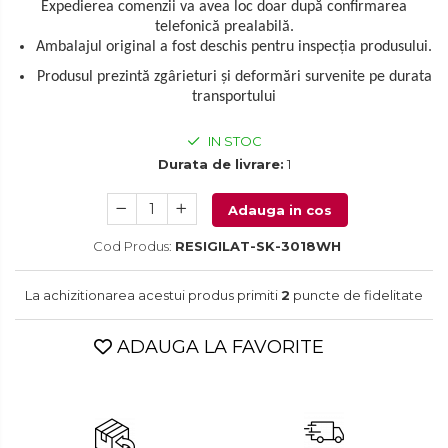
Vitrine frigorifice
Expedierea comenzii va avea loc doar după confirmarea
telefonică prealabilă.
Console & Jocuri
Aparate de curățat cu aburi
Vitrine pentru vinuri
Ambalajul original a fost deschis pentru inspecția produsului.
Accesorii console & PC
Aparate de ingrijire tesaturi
Produsul prezintă zgârieturi și deformări survenite pe durata
Birouri gaming
transportului
aparat de calcat vertical
Console Hardware
Aparate de scame
Ochelari VR Gaming
IN STOC
Fiare de calcat
Durata de livrare:
1
Scaune gaming
Statii de calcat
Console Jocuri
Adauga in cos
Aparate de masaj
Home Cinema & Audio
Cod Produs:
RESIGILAT-SK-3018WH
Aparate de ras electrice
Mediaplayere
Aparate de tuns
Sisteme audio
La achizitionarea acestui produs primiti
2
puncte de fidelitate
Aparate faciale
Imprimante & Scannere
ADAUGA LA FAVORITE
Aspiratoare
Monitoare
Aspiratoare de geamuri
Playere, Boxe & Casti
Radio cu ceas & portabile
Cuptoare cu microunde