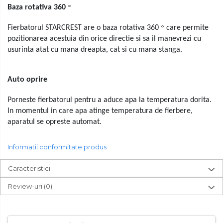
°
Baza rotativa 360
Periute de dinti electrice
Pile electrice
°
Fierbatorul STARCREST are o baza rotativa 360
care permite
pozitionarea acestuia din orice directie si sa il manevrezi cu
Placi de indreptat parul
usurinta atat cu mana dreapta, cat si cu mana stanga.
Plite
Auto oprire
Preparare alimente
Masini de tocat
Porneste fierbatorul pentru a aduce apa la temperatura dorita.
In momentul in care apa atinge temperatura de fierbere,
Preparare ceai si cafea
aparatul se opreste automat.
Aparate de spumat lapte
Espressoare
Informatii conformitate produs
Preparare desert
Caracteristici
accesori inghetata
Review-uri
(0)
Aparate de facut inghetata
Preparare paine
Masini de facut paine