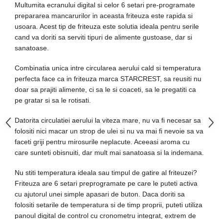
Multumita ecranului digital si celor 6 setari pre-programate
aparat de calcat vertical
prepararea mancarurilor in aceasta friteuza este rapida si
Aparate de scame
usoara. Acest tip de friteuza este solutia ideala pentru serile
Fiare de calcat
cand va doriti sa serviti tipuri de alimente gustoase, dar si
sanatoase.
Statii de calcat
Aparate de masaj
Combinatia unica intre circularea aerului cald si temperatura
Aparate de ras electrice
perfecta face ca in friteuza marca STARCREST, sa reusiti nu
doar sa prajiti alimente, ci sa le si coaceti, sa le pregatiti ca
Aparate de tuns
pe gratar si sa le rotisati.
Aparate faciale
Datorita circulatiei aerului la viteza mare, nu va fi necesar sa
Aspiratoare
folositi nici macar un strop de ulei si nu va mai fi nevoie sa va
Aspiratoare de geamuri
faceti griji pentru mirosurile neplacute. Aceeasi aroma cu
Cuptoare cu microunde
care sunteti obisnuiti, dar mult mai sanatoasa si la indemana.
Cuptoare electrice
Nu stiti temperatura ideala sau timpul de gatire al friteuzei?
Cântare corporale
Friteuza are 6 setari preprogramate pe care le puteti activa
cu ajutorul unei simple apasari de buton. Daca doriti sa
Epilatoare
folositi setarile de temperatura si de timp proprii, puteti utiliza
Ingrijire locuinta
panoul digital de control cu cronometru integrat, extrem de