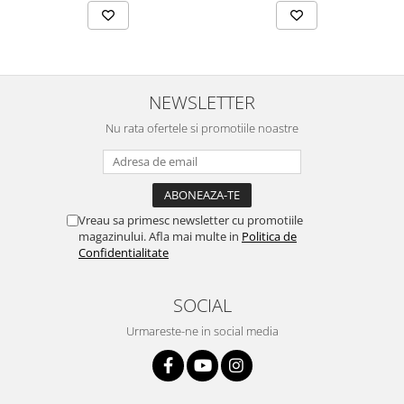
Camere auto
Baterii
Baterii portabile
Boxe portabile
NEWSLETTER
Camere video & sport
Nu rata ofertele si promotiile noastre
Camere video sport
Caști
Console & Jocuri
Vreau sa primesc newsletter cu promotiile
Accesorii console & PC
magazinului. Afla mai multe in
Politica de
Confidentialitate
Birouri gaming
Console Hardware
SOCIAL
Ochelari VR Gaming
Scaune gaming
Urmareste-ne in social media
Console Jocuri
Home Cinema & Audio