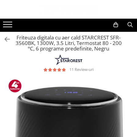
Toate Produsele
Black Friday
Friteuza digitala cu aer cald STARCREST SFR-
Electrocasnice Mari
3560BK, 1300W, 3.5 Litri, Termostat 80 - 200
°C, 6 programe predefinite, Negru
Aparate frigorifice
Aparat cuburi de gheata
Combine frigorifice
11 Review-uri
Congelatoare
Congelatoare verticale
Frigidere
Frigidere cu doua usi
Frigidere cu o usa
Lazi frigorifice
Minibaruri
Racitoare