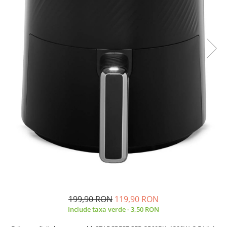
Side by side
Cuptoare cu microunde
Cuptoare cu microunde
Hote
Hote de bucatarie
Incorporabile
Aparate frigorifice incorporabile
Cuptoare cu microunde
incorporabile
Hote incorporabile
Plite incorporabile
Masini spalat vase
Masini de spalat vase incorporabile
Plite
Incorporabile
199,90 RON
119,90 RON
Include taxa verde - 3,50 RON
Plite standard
Vitrine frigorifice