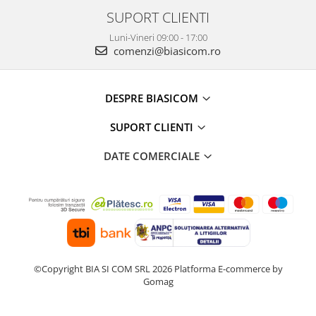
Mediaplayere
SUPORT CLIENTI
Sisteme audio
Imprimante & Scannere
Luni-Vineri 09:00 - 17:00
comenzi@biasicom.ro
Monitoare
Playere, Boxe & Casti
DESPRE BIASICOM
Radio cu ceas & portabile
Radio
SUPORT CLIENTI
Televizoare & accesorii
DATE COMERCIALE
Accesorii smart TV
Suporturi TV / Monitor
Televizoare
Videoproiectoare & Accesorii
Accesorii videoproiectoare
Ecrane de proiectie
©Copyright BIA SI COM SRL 2026
Platforma E-commerce by
Tabla interactiva
Gomag
Videoproiectoare
Casa & Bricolaj