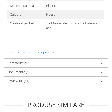
Preparare ceai si cafea
Material carcasa
Plastic
Aparate de spumat lapte
Culoare
Negru
Espressoare
Continut pachet
1 x Manual de utilizare 1 x Friteuza cu
Preparare desert
aer
accesori inghetata
Aparate de facut inghetata
Preparare paine
Masini de facut paine
Informatii conformitate produs
Prajitoare de paine
Caracteristici
Storcatoare
Documente (1)
Storcatoare
Tigai
Review-uri
(11)
TV, Electronice & Gaming
Accesorii & Periferice
Baterii si acumulatori
PRODUSE SIMILARE
Aparate foto & accesorii