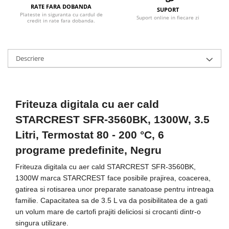
Masini de tocat
RATE FARA DOBANDA
SUPORT
Plateste in siguranta cu cardul de
Mixere
Suport online in fiecare zi
credit in rate fara dobanda.
Multicooker
Prăjitoare de pâine
Rasnite condimente
Descriere
Razatoare
Roboti de bucatarie
Sandwich-maker
Friteuza digitala cu aer cald
Storcătoare
STARCREST SFR-3560BK, 1300W, 3.5
Aparate de cafea
Litri, Termostat 80 - 200 °C, 6
Accesorii
programe predefinite, Negru
Cafetiere
Espressoare
Friteuza digitala cu aer cald STARCREST SFR-3560BK,
1300W marca STARCREST face posibile prajirea, coacerea,
Râșnițe de cafea
gatirea si rotisarea unor preparate sanatoase pentru intreaga
Aparate de curatat bijuterii
familie. Capacitatea sa de 3.5 L va da posibilitatea de a gati
Aparate de curățat cu aburi
un volum mare de cartofi prajiti deliciosi si crocanti dintr-o
singura utilizare.
Aparate de ingrijire tesaturi