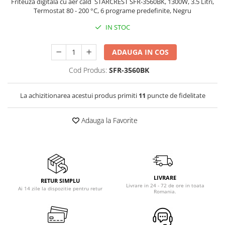
Friteuza digitala cu aer cald STARCREST SFR-3560BK, 1300W, 3.5 Litri,
Termostat 80 - 200 °C, 6 programe predefinite, Negru
Vitrine pentru vinuri
IN STOC
Electrocasnice Mici
Accesorii aspiratoare
ADAUGA IN COS
Aparate de bucatarie
Cod Produs:
SFR-3560BK
Aparate de gatit cu aburi
Aparate de preparat desert
La achizitionarea acestui produs primiti
11
puncte de fidelitate
Aparate de vidat
Ascutitor cutite
Adauga la Favorite
Blendere
Cântare de bucătărie
Feliatoare
Fierbătoare
Friteuze
LIVRARE
RETUR SIMPLU
Livrare in 24 - 72 de ore in toata
Ai 14 zile la dispozitie pentru retur
Grătare electrice
Romania.
Masini de gheata
Masini de paine