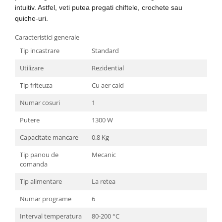
intuitiv. Astfel, veti putea pregati chiftele, crochete sau
Aspiratoare
quiche-uri.
Mopuri electrice cu abur
Ingrijire personala
Caracteristici generale
Cantare corporale
Tip incastrare
Standard
Ingrijire tesaturi
Utilizare
Rezidential
Statii de calcat
Tip friteuza
Cu aer cald
Masini de cusut
Numar cosuri
1
Ondulatoare
Putere
1300 W
Perii de par electrice
Capacitate mancare
0.8 Kg
Periute de dinti electrice
Pile electrice
Tip panou de
Mecanic
comanda
Placi de indreptat parul
Tip alimentare
La retea
Plite
Numar programe
6
Preparare alimente
Masini de tocat
Interval temperatura
80-200 °C