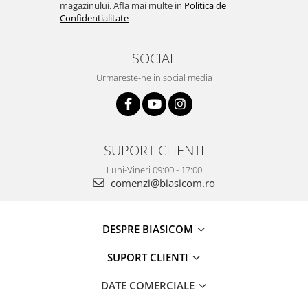
personala
magazinului. Afla mai multe in
Politica de
Confidentialitate
Uscatoare de par
Obiecte sanitare
SOCIAL
Accesorii
Urmareste-ne in social media
Alte obiecte sanitare
Resigilate
SUPORT CLIENTI
Luni-Vineri 09:00 - 17:00
comenzi@biasicom.ro
DESPRE BIASICOM
SUPORT CLIENTI
DATE COMERCIALE