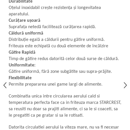
Durabilitate
Aspiratoare
Oțelul inoxidabil crește rezistența și longevitatea
Mopuri electrice cu abur
aparatului.
Ingrijire personala
Curățare ușoară
Suprafața netedă facilitează curățarea rapidă.
Cantare corporale
Căldură uniformă
Ingrijire tesaturi
Distribuție egală a căldurii pentru gătire uniformă.
Statii de calcat
Friteuza este echipată cu două elemente de încălzire
Gătire Rapidă
Masini de cusut
Timp de gătire redus datorită celor două surse de căldură.
Ondulatoare
Uniformitate:
Perii de par electrice
Gătire uniformă, fără zone subgătite sau supra-prăjite.
Flexibilitate
Periute de dinti electrice
Permite prepararea unei game largi de alimente.
Pile electrice
Combinatia unica intre circularea aerului cald si
Placi de indreptat parul
temperatura perfecta face ca in friteuza marca STARCREST,
Plite
sa reusiti nu doar sa prajiti alimente, ci sa le si coaceti, sa
le pregatiti ca pe gratar si sa le rotisati.
Preparare alimente
Masini de tocat
Datorita circulatiei aerului la viteza mare, nu va fi necesar