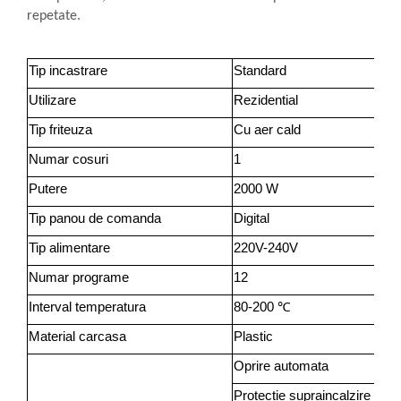
Alte accesorii foto & video
repetate.
Aparate foto compacte
Aparate foto DSLR
Tip incastrare
Standard
Aparate foto Mirrorless
Utilizare
Rezidential
Carduri memorie
Obiective
Tip friteuza
Cu aer cald
Audio
Numar cosuri
1
Boxe portabile
Putere
2000 W
Caști
Tip panou de comanda
Digital
MP3/MP4 playere
Tip alimentare
220V-240V
Radio
Sisteme audio
Numar programe
12
Soundbar
Interval temperatura
80-200 ℃
Auto
Material carcasa
Plastic
Accesorii electronice Auto
Oprire automata
Compresoare auto
Auto-Moto
Protectie supraincalzire