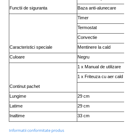
Camere auto
Functii de siguranta
Baza anti-alunecare
Baterii
Timer
Baterii portabile
Termostat
Boxe portabile
Convectie
Camere video & sport
Caracteristici speciale
Mentinere la cald
Camere video sport
Culoare
Negru
Caști
Console & Jocuri
1 x Manual de utilizare
Accesorii console & PC
1 x Friteuza cu aer cald
Birouri gaming
Continut pachet
Console Hardware
Lungime
29 cm
Ochelari VR Gaming
Latime
29 cm
Scaune gaming
Console Jocuri
Inaltime
33 cm
Home Cinema & Audio
Informatii conformitate produs