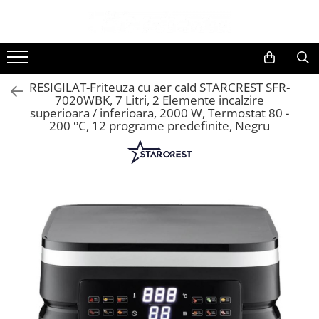
Toate Produsele
Black Friday
RESIGILAT-Friteuza cu aer cald STARCREST SFR-
Electrocasnice Mari
7020WBK, 7 Litri, 2 Elemente incalzire
superioara / inferioara, 2000 W, Termostat 80 -
Aparate frigorifice
200 °C, 12 programe predefinite, Negru
Aparat cuburi de gheata
Combine frigorifice
Congelatoare
Congelatoare verticale
Frigidere
Frigidere cu doua usi
Frigidere cu o usa
Lazi frigorifice
Minibaruri
Racitoare