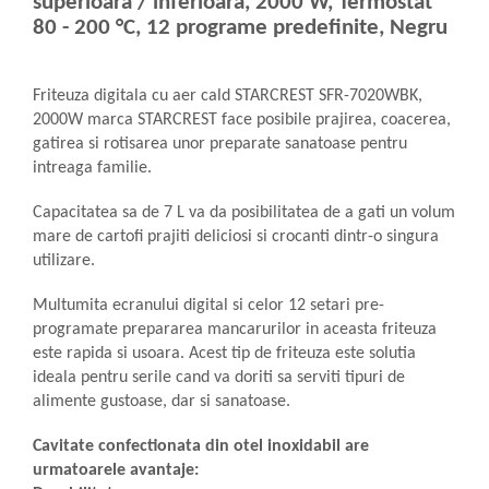
superioara / inferioara, 2000 W, Termostat
aparat de calcat vertical
80 - 200 °C, 12 programe predefinite, Negru
Aparate de scame
Fiare de calcat
Friteuza digitala cu aer cald STARCREST SFR-7020WBK,
Statii de calcat
2000W marca STARCREST face posibile prajirea, coacerea,
Aparate de masaj
gatirea si rotisarea unor preparate sanatoase pentru
intreaga familie.
Aparate de ras electrice
Aparate de tuns
Capacitatea sa de 7 L va da posibilitatea de a gati un volum
mare de cartofi prajiti deliciosi si crocanti dintr-o singura
Aparate faciale
utilizare.
Aspiratoare
Multumita ecranului digital si celor 12 setari pre-
Aspiratoare de geamuri
programate prepararea mancarurilor in aceasta friteuza
Cuptoare cu microunde
este rapida si usoara. Acest tip de friteuza este solutia
Cuptoare electrice
ideala pentru serile cand va doriti sa serviti tipuri de
alimente gustoase, dar si sanatoase.
Cântare corporale
Epilatoare
Cavitate confectionata din otel inoxidabil are
urmatoarele avantaje:
Ingrijire locuinta