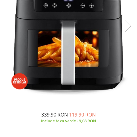
Side by side
Cuptoare cu microunde
Cuptoare cu microunde
Hote
Hote de bucatarie
Incorporabile
Aparate frigorifice incorporabile
Cuptoare cu microunde
incorporabile
Hote incorporabile
Plite incorporabile
Masini spalat vase
Masini de spalat vase incorporabile
Plite
339,90 RON
119,90 RON
Incorporabile
Include taxa verde - 9,08 RON
Plite standard
Vitrine frigorifice