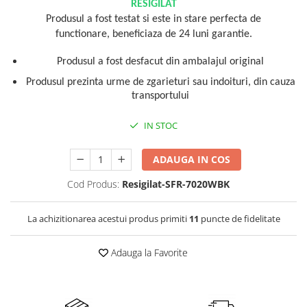
RESIGILAT
Vitrine pentru vinuri
Produsul a fost testat si este in stare perfecta de
functionare, beneficiaza de 24 luni garantie.
Electrocasnice Mici
Accesorii aspiratoare
Produsul a fost desfacut din ambalajul original
Aparate de bucatarie
Produsul prezinta urme de zgarieturi sau indoituri, din cauza
transportului
Aparate de gatit cu aburi
Aparate de preparat desert
IN STOC
Aparate de vidat
Ascutitor cutite
ADAUGA IN COS
Blendere
Cod Produs:
Resigilat-SFR-7020WBK
Cântare de bucătărie
Feliatoare
La achizitionarea acestui produs primiti
11
puncte de fidelitate
Fierbătoare
Friteuze
Adauga la Favorite
Grătare electrice
Masini de gheata
Masini de paine