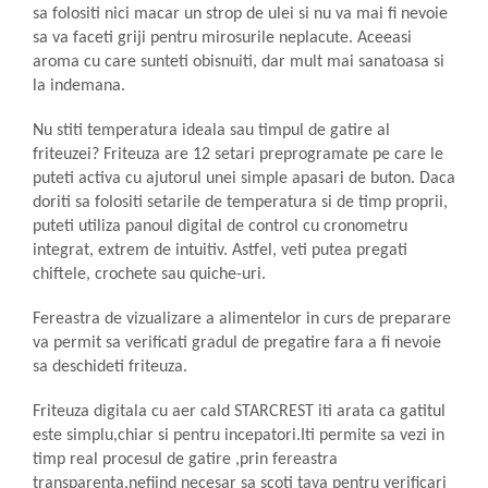
Preparare ceai si cafea
sa folositi nici macar un strop de ulei si nu va mai fi nevoie
sa va faceti griji pentru mirosurile neplacute. Aceeasi
Aparate de spumat lapte
aroma cu care sunteti obisnuiti, dar mult mai sanatoasa si
Espressoare
la indemana.
Preparare desert
Nu stiti temperatura ideala sau timpul de gatire al
accesori inghetata
friteuzei? Friteuza are 12 setari preprogramate pe care le
Aparate de facut inghetata
puteti activa cu ajutorul unei simple apasari de buton. Daca
Preparare paine
doriti sa folositi setarile de temperatura si de timp proprii,
Masini de facut paine
puteti utiliza panoul digital de control cu cronometru
integrat, extrem de intuitiv. Astfel, veti putea pregati
Prajitoare de paine
chiftele, crochete sau quiche-uri.
Storcatoare
Storcatoare
Fereastra de vizualizare a alimentelor in curs de preparare
va permit sa verificati gradul de pregatire fara a fi nevoie
Tigai
sa deschideti friteuza.
TV, Electronice & Gaming
Accesorii & Periferice
Friteuza digitala cu aer cald STARCREST iti arata ca gatitul
este simplu,chiar si pentru incepatori.Iti permite sa vezi in
Baterii si acumulatori
timp real procesul de gatire ,prin fereastra
Aparate foto & accesorii
transparenta,nefiind necesar sa scoti tava pentru verificari