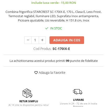
Birouri gaming
Aparate de ingrijire tesaturi
Include taxa verde - 15,00 RON
Console Hardware
aparat de calcat vertical
Combina frigorifica STARCREST SC-170IX-E, 170 L, Clasa E, Less Frost,
Ochelari VR Gaming
Aparate de scame
Termostat reglabil, Iluminare LED, Suprafata Inox antiamprenta,
Scaune gaming
Picioare ajustabile, Usi reversibile, H 151.8 cm, Inox
Fiare de calcat
Console Jocuri
Statii de calcat
IN STOC
Home Cinema & Audio
Aparate de masaj
ADAUGA IN COS
Mediaplayere
Aparate de ras electrice
Sisteme audio
Aparate de tuns
Cod Produs:
SC-170IX-E
Imprimante & Scannere
Aparate faciale
Monitoare
La achizitionarea acestui produs primiti
99
puncte de fidelitate
Aspiratoare
Playere, Boxe & Casti
Aspiratoare de geamuri
Adauga la Favorite
Radio cu ceas & portabile
Cuptoare cu microunde
Radio
Cuptoare electrice
Televizoare & accesorii
Cântare corporale
Accesorii smart TV
LIVRARE
Epilatoare
RETUR SIMPLU
Suporturi TV / Monitor
Livrare in 24 - 72 de ore in toata
Ai 14 zile la dispozitie pentru retur
Romania.