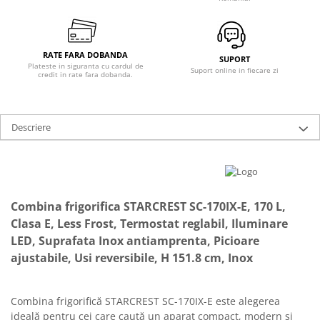
Ingrijire locuinta
Televizoare
Aspiratoare
Videoproiectoare & Accesorii
Mopuri electrice cu abur
Accesorii videoproiectoare
RATE FARA DOBANDA
SUPORT
Ingrijire personala
Ecrane de proiectie
Plateste in siguranta cu cardul de
Suport online in fiecare zi
credit in rate fara dobanda.
Cantare corporale
Tabla interactiva
Ingrijire tesaturi
Videoproiectoare
Statii de calcat
Descriere
Masini de cusut
Ondulatoare
Perii de par electrice
Combina frigorifica STARCREST SC-170IX-E, 170 L,
Periute de dinti electrice
Clasa E, Less Frost, Termostat reglabil, Iluminare
Pile electrice
LED, Suprafata Inox antiamprenta, Picioare
Placi de indreptat parul
ajustabile, Usi reversibile, H 151.8 cm, Inox
Plite
Preparare alimente
Combina frigorifică STARCREST SC-170IX-E este alegerea
ideală pentru cei care caută un aparat compact, modern și