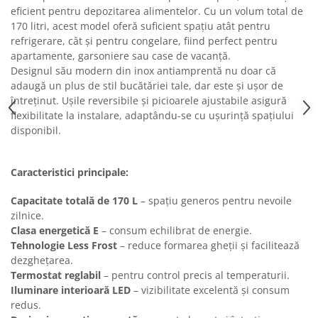
Masini de tocat
eficient pentru depozitarea alimentelor. Cu un volum total de
Preparare ceai si cafea
170 litri, acest model oferă suficient spațiu atât pentru
Aparate de spumat lapte
refrigerare, cât și pentru congelare, fiind perfect pentru
apartamente, garsoniere sau case de vacanță.
Espressoare
Designul său modern din inox antiamprentă nu doar că
Preparare desert
adaugă un plus de stil bucătăriei tale, dar este și ușor de
accesori inghetata
întreținut. Ușile reversibile și picioarele ajustabile asigură
flexibilitate la instalare, adaptându-se cu ușurință spațiului
Aparate de facut inghetata
disponibil.
Preparare paine
Masini de facut paine
Caracteristici principale:
Prajitoare de paine
Storcatoare
Capacitate totală de 170 L
– spațiu generos pentru nevoile
zilnice.
Storcatoare
Clasa energetică E
– consum echilibrat de energie.
Tigai
Tehnologie Less Frost
– reduce formarea gheții și facilitează
dezghețarea.
Termostat reglabil
– pentru control precis al temperaturii.
Iluminare interioară LED
– vizibilitate excelentă și consum
redus.