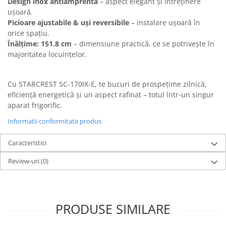
Design inox antiamprentă
– aspect elegant și întreținere
ușoară.
Picioare ajustabile & uși reversibile
– instalare ușoară în
orice spațiu.
Înălțime: 151.8 cm
– dimensiune practică, ce se potrivește în
majoritatea locuințelor.
Cu STARCREST SC-170IX-E, te bucuri de prospețime zilnică,
eficiență energetică și un aspect rafinat – totul într-un singur
aparat frigorific.
Informatii conformitate produs
Caracteristici
Review-uri
(0)
PRODUSE SIMILARE