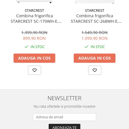
STARCREST
STARCREST
Combina frigorifica
Combina frigorifica
STARCREST SC-170WH-E,
STARCREST SC-268WH-E,
170 L, Clasa E, Less Frost,
268 L, Clasa E, Less Frost,
Termostat reglabil,
Termostat reglabil,
1.399,90 RON
1.549,90 RON
Iluminare LED, Picioare
Iluminare LED, Picioare
899,90 RON
1.099,90 RON
ajustabile, Usi reversibile, H
ajustabile, Usi reversibile, H
IN STOC
IN STOC
151.8 cm, Alb
178 cm, Alb
ADAUGA IN COS
ADAUGA IN COS
NEWSLETTER
Nu rata ofertele si promotiile noastre