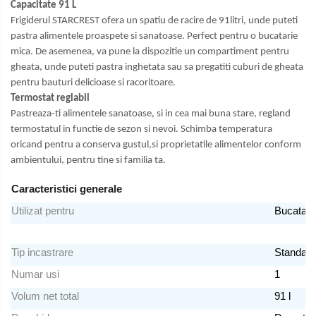
Capacitate 91 L
Periute de dinti electrice
Frigiderul STARCREST ofera un spatiu de racire de 91litri, unde puteti
pastra alimentele proaspete si sanatoase. Perfect pentru o bucatarie
Pile electrice
mica. De asemenea, va pune la dispozitie un compartiment pentru
Placi de indreptat parul
gheata, unde puteti pastra inghetata sau sa pregatiti cuburi de gheata
pentru bauturi delicioase si racoritoare.
Plite
Termostat reglabil
Pastreaza-ti alimentele sanatoase, si in cea mai buna stare, regland
Preparare alimente
termostatul in functie de sezon si nevoi. Schimba temperatura
Masini de tocat
oricand pentru a conserva gustul,si proprietatile alimentelor conform
ambientului, pentru tine si familia ta.
Preparare ceai si cafea
Aparate de spumat lapte
Caracteristici generale
Espressoare
Utilizat pentru
Bucatari
Preparare desert
accesori inghetata
Tip incastrare
Standard
Aparate de facut inghetata
Numar usi
1
Preparare paine
Volum net total
91 l
Masini de facut paine