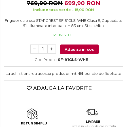
Vitrine frigorifice
769,90 RON
699,90 RON
Console & Jocuri
Aparate de curățat cu aburi
Include taxa verde - 15,00 RON
Vitrine pentru vinuri
Accesorii console & PC
Aparate de ingrijire tesaturi
Frigider cu o usa STARCREST SF-91GLS-WHE Clasa E, Capacitate
Birouri gaming
91L, Iluminare interioara, H 83 cm, Sticla Alba
aparat de calcat vertical
Console Hardware
IN STOC
Aparate de scame
Ochelari VR Gaming
Fiare de calcat
Scaune gaming
Adauga in cos
Statii de calcat
Console Jocuri
Cod Produs:
SF-91GLS-WHE
Aparate de masaj
Home Cinema & Audio
Aparate de ras electrice
La achizitionarea acestui produs primiti
69
puncte de fidelitate
Mediaplayere
Aparate de tuns
Sisteme audio
ADAUGA LA FAVORITE
Aparate faciale
Imprimante & Scannere
Aspiratoare
Monitoare
Aspiratoare de geamuri
Playere, Boxe & Casti
LIVRARE
Radio cu ceas & portabile
Cuptoare cu microunde
RETUR SIMPLU
Livrare in 24 - 72 de ore in toata