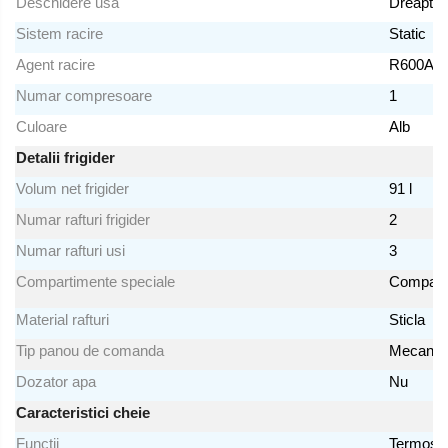
Deschidere usa
Dreapta
Prajitoare de paine
Sistem racire
Static
Storcatoare
Agent racire
R600A
Storcatoare
Numar compresoare
1
Tigai
Culoare
Alb
Detalii frigider
Volum net frigider
91 l
Numar rafturi frigider
2
Numar rafturi usi
3
Compartimente speciale
Comparti
Material rafturi
Sticla
Tip panou de comanda
Mecanic
Dozator apa
Nu
Caracteristici cheie
Functii
Termostat