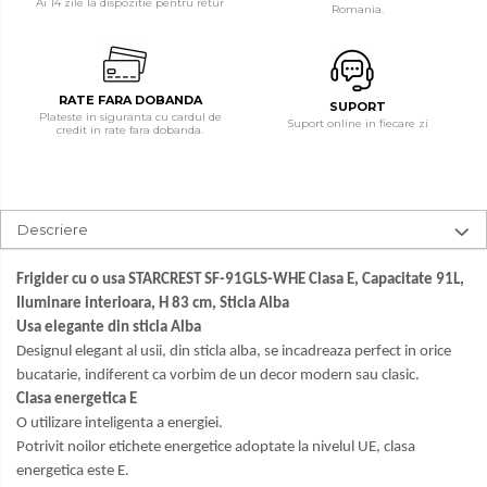
Ai 14 zile la dispozitie pentru retur
Romania.
Radio
Cuptoare electrice
Televizoare & accesorii
Cântare corporale
Accesorii smart TV
RATE FARA DOBANDA
Epilatoare
SUPORT
Plateste in siguranta cu cardul de
Suporturi TV / Monitor
Suport online in fiecare zi
credit in rate fara dobanda.
Ingrijire locuinta
Televizoare
Aspiratoare
Videoproiectoare & Accesorii
Mopuri electrice cu abur
Accesorii videoproiectoare
Descriere
Ingrijire personala
Ecrane de proiectie
Cantare corporale
Tabla interactiva
Frigider cu o usa STARCREST SF-91GLS-WHE Clasa E, Capacitate 91L,
Iluminare interioara, H 83 cm, Sticla Alba
Videoproiectoare
Ingrijire tesaturi
Usa elegante din sticla Alba
Statii de calcat
Designul elegant al usii, din sticla alba, se incadreaza perfect in orice
bucatarie, indiferent ca vorbim de un decor modern sau clasic.
Masini de cusut
Clasa energetica E
O utilizare inteligenta a energiei.
Ondulatoare
Potrivit noilor etichete energetice adoptate la nivelul UE, clasa
Perii de par electrice
energetica este E.