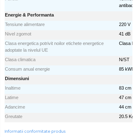
antibacte
Energie & Performanta
Tensiune alimentare
220 V
Nivel zgomot
41 dB
Clasa energetica potrivit noilor etichete energetice
Clasa E
adoptate la nivelul UE
Clasa climatica
N/ST
Consum anual energie
85 kWh
Dimensiuni
Inaltime
83 cm
Latime
47 cm
Adancime
44 cm
Greutate
20.5 Kg
Informatii conformitate produs