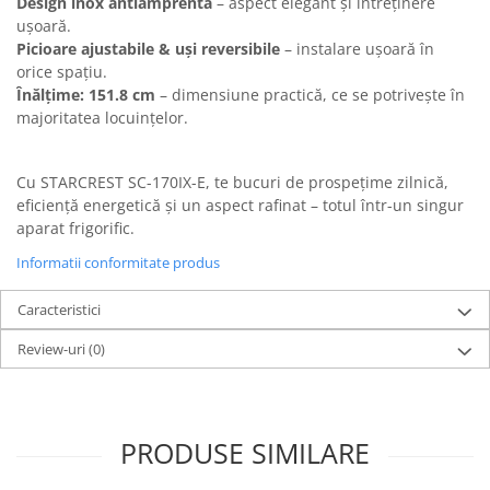
Design inox antiamprentă
– aspect elegant și întreținere
ușoară.
Picioare ajustabile & uși reversibile
– instalare ușoară în
orice spațiu.
Înălțime: 151.8 cm
– dimensiune practică, ce se potrivește în
majoritatea locuințelor.
Cu STARCREST SC-170IX-E, te bucuri de prospețime zilnică,
eficiență energetică și un aspect rafinat – totul într-un singur
aparat frigorific.
Informatii conformitate produs
Caracteristici
Review-uri
(0)
PRODUSE SIMILARE