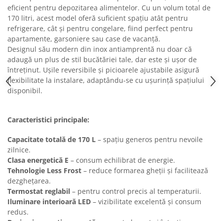
Masini de tocat
eficient pentru depozitarea alimentelor. Cu un volum total de
Preparare ceai si cafea
170 litri, acest model oferă suficient spațiu atât pentru
Aparate de spumat lapte
refrigerare, cât și pentru congelare, fiind perfect pentru
apartamente, garsoniere sau case de vacanță.
Espressoare
Designul său modern din inox antiamprentă nu doar că
Preparare desert
adaugă un plus de stil bucătăriei tale, dar este și ușor de
accesori inghetata
întreținut. Ușile reversibile și picioarele ajustabile asigură
flexibilitate la instalare, adaptându-se cu ușurință spațiului
Aparate de facut inghetata
disponibil.
Preparare paine
Masini de facut paine
Caracteristici principale:
Prajitoare de paine
Storcatoare
Capacitate totală de 170 L
– spațiu generos pentru nevoile
zilnice.
Storcatoare
Clasa energetică E
– consum echilibrat de energie.
Tigai
Tehnologie Less Frost
– reduce formarea gheții și facilitează
dezghețarea.
Termostat reglabil
– pentru control precis al temperaturii.
Iluminare interioară LED
– vizibilitate excelentă și consum
redus.