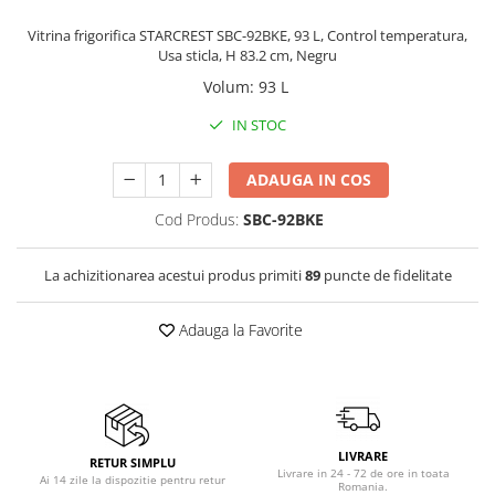
Birouri gaming
Aparate de ingrijire tesaturi
Console Hardware
Vitrina frigorifica STARCREST SBC-92BKE, 93 L, Control temperatura,
aparat de calcat vertical
Usa sticla, H 83.2 cm, Negru
Ochelari VR Gaming
Aparate de scame
Volum
:
93 L
Scaune gaming
Fiare de calcat
Console Jocuri
IN STOC
Statii de calcat
Home Cinema & Audio
Aparate de masaj
ADAUGA IN COS
Mediaplayere
Aparate de ras electrice
Sisteme audio
Cod Produs:
SBC-92BKE
Aparate de tuns
Imprimante & Scannere
Aparate faciale
La achizitionarea acestui produs primiti
89
puncte de fidelitate
Monitoare
Aspiratoare
Playere, Boxe & Casti
Aspiratoare de geamuri
Adauga la Favorite
Radio cu ceas & portabile
Cuptoare cu microunde
Radio
Cuptoare electrice
Televizoare & accesorii
Cântare corporale
Accesorii smart TV
LIVRARE
Epilatoare
RETUR SIMPLU
Suporturi TV / Monitor
Livrare in 24 - 72 de ore in toata
Ai 14 zile la dispozitie pentru retur
Romania.