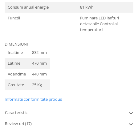
Consum anual energie
81 kWh
Functii
Iluminare LED Rafturi
detasabile Control al
temperaturii
DIMENSIUNI
Inaltime
832 mm
Latime
470 mm
Adancime
440 mm
Greutate
25 Kg
Informatii conformitate produs
Caracteristici
Review-uri
(17)