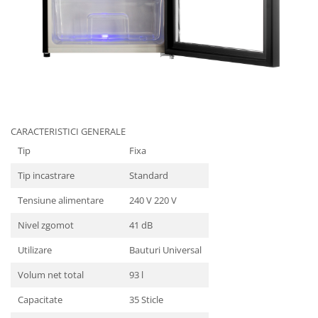
CARACTERISTICI GENERALE
Tip
Fixa
Tip incastrare
Standard
Tensiune alimentare
240 V 220 V
Nivel zgomot
41 dB
Utilizare
Bauturi Universal
Volum net total
93 l
Capacitate
35 Sticle