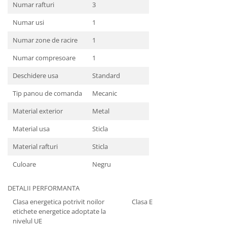
Numar rafturi
3
Numar usi
1
Numar zone de racire
1
Numar compresoare
1
Deschidere usa
Standard
Tip panou de comanda
Mecanic
Material exterior
Metal
Material usa
Sticla
Material rafturi
Sticla
Culoare
Negru
DETALII PERFORMANTA
Clasa energetica potrivit noilor
Clasa E
etichete energetice adoptate la
nivelul UE